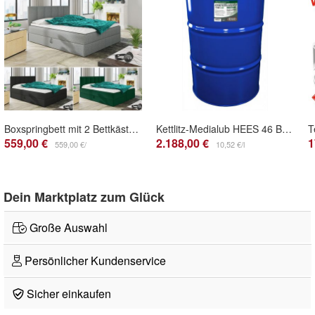
Boxspringbett mit 2 Bettkästen STAR, Doppelbett mit Bonell-Matratze und Topper, Bett
Kettlitz-Medialub HEES 46 BIO-Hydrauliköl, vollgesättigte synthetische Ester- 208 L
559,00 €
2.188,00 €
1
559,00 €/
10,52 €/l
Dein Marktplatz zum Glück
Große Auswahl
Persönlicher Kundenservice
Sicher einkaufen