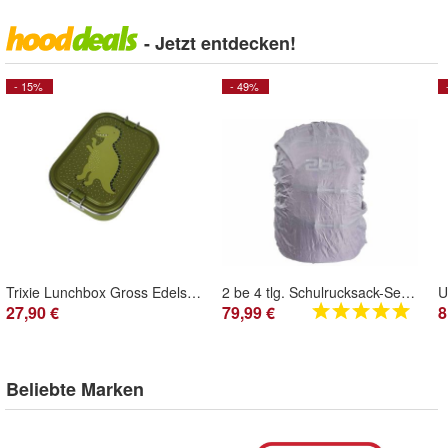
- Jetzt entdecken!
- 15%
- 49%
Trixie Lunchbox Gross Edelstahl Dino Brotdose Kindergarten Box Dinosaurier Grün NEU
2 be 4 tlg. Schulrucksack-Set mit Ergo School Backpack, Turnbeutel, Schlamperbox,
27,90 €
79,99 €
8
Beliebte Marken