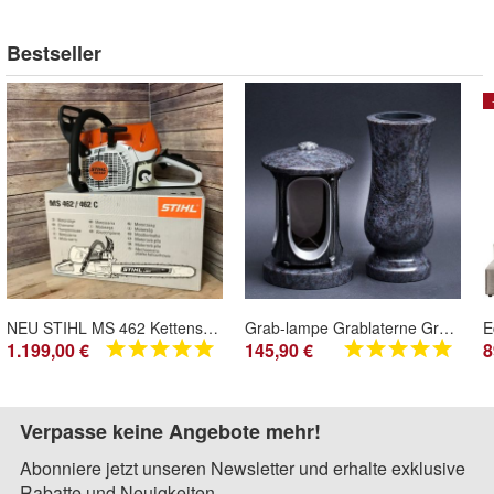
Bestseller
NEU STIHL MS 462 Kettensäge Motorsäge mit 50 cm 1x Schwert 2x Ketten wow Angebot
Grab-lampe Grablaterne Grab-vase Grabschmuckset Grablampe und Vase aus Granit Orion
1.199,00 €
145,90 €
8
Verpasse keine Angebote mehr!
Abonniere jetzt unseren Newsletter und erhalte exklusive
Rabatte und Neuigkeiten.