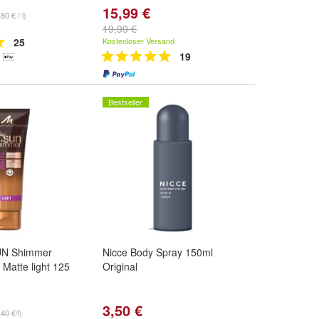
15,99 €
80 € / l)
19,99 €
25
Kostenloser Versand
19
Bestseller
UN Shimmer
Nicce Body Spray 150ml
 Matte light 125
Original
3,50 €
40 €/l)