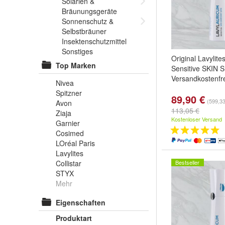
Solarien &
Bräunungsgeräte
Sonnenschutz &
Selbstbräuner
Insektenschutzmittel
Sonstiges
Original Lavylit
Top Marken
Sensitive SKIN 
Versandkostenfre
Nivea
Spitzner
89,90 €
(599,33 
Avon
113,05 €
Ziaja
Kostenloser Versand
Garnier
Cosimed
LOréal Paris
Lavylites
Collistar
Bestseller
STYX
Mehr
Eigenschaften
Produktart