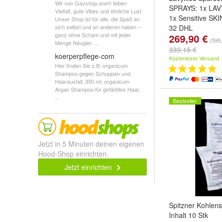
Wir von Gayshop.one® lieben
SPRAYS: 1x LAV
Vielfalt, gute Vibes und ehrliche Lust.
1x Sensitive SK
Unser Shop ist für alle, die Spaß an
sich selbst und an anderen haben –
32 DHL
ganz ohne Scham und mit jeder
269,90 €
(599,
Menge Neugier. ...
339,15 €
koerperpflege-com
Kostenloser Versand
Hier finden Sie z.B: organicum
Shampoo gegen Schuppen und
Haarausfall, 350 ml, organicum
Argan Shampoo für gefärbtes Haar,
...
Bestseller
Jetzt in 5 Minuten deinen eigenen
Hood-Shop einrichten.
Jetzt einrichten
Spitzner Kohlen
Inhalt 10 Stk