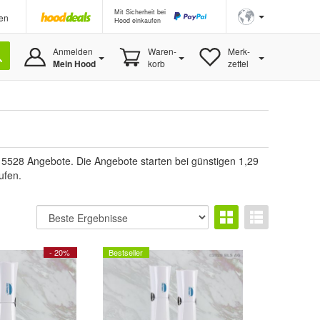
Mit Sicherheit bei
en
Hood einkaufen
Anmelden
Waren-
Merk-
Mein Hood
korb
zettel
15528 Angebote. Die Angebote starten bei günstigen 1,29
ufen.
- 20%
Bestseller