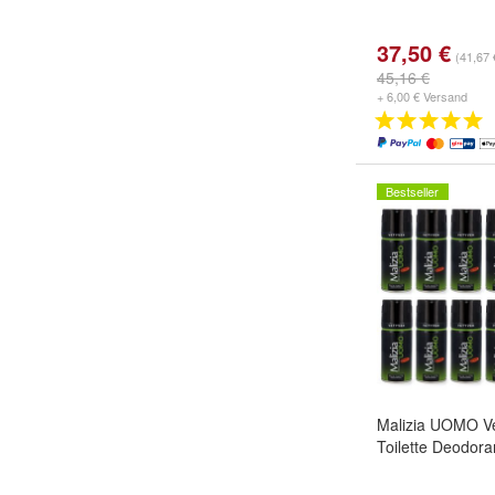
37,50 €
(41,67 
45,16 €
+ 6,00 € Versand
Bestseller
Malizia UOMO Ve
Toilette Deodora