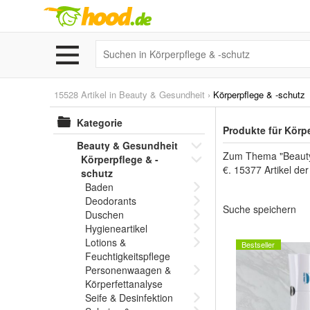
15528 Artikel in
Beauty & Gesundheit
›
Körperpflege & -schutz
Kategorie
Produkte für Körp
Beauty & Gesundheit
Zum Thema "Beauty &
Körperpflege & -
€. 15377 Artikel de
schutz
Baden
Deodorants
Suche speichern
Duschen
Hygieneartikel
Lotions &
Bestseller
Feuchtigkeitspflege
Personenwaagen &
Körperfettanalyse
Seife & Desinfektion