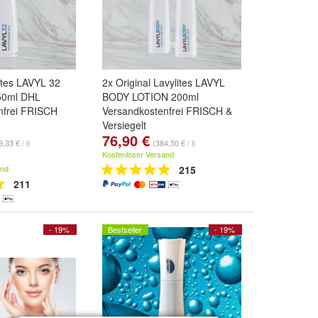
lites LAVYL 32
2x Original Lavylites LAVYL
50ml DHL
BODY LOTION 200ml
nfrei FRISCH
Versandkostenfrei FRISCH &
Versiegelt
76,90 €
,33 € / l)
(384,50 € / l)
Kostenloser Versand
and
215
211
- 19%
Bestseller
- 19%