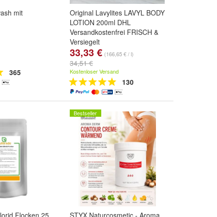
ash mit
Original Lavylites LAVYL BODY
LOTION 200ml DHL
Versandkostenfrei FRISCH &
Versiegelt
33,33 €
(166,65 € / l)
34,51 €
365
Kostenloser Versand
130
Bestseller
orid Flocken 25
STYX Naturcosmetic - Aroma