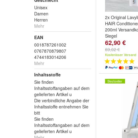
Geschlecht
Unisex
Damen
2x Original Lavy
Herren
HAIR Condition
Mehr
200ml Versandko
Siegel
EAN
62,90 €
0018787261002
69,02 €
0767870879807
Kostenloser Versand
4744183014206
Mehr
Inhaltsstoffe
Bestseller
Sie finden
Inhaltsstoffangaben auf dem
gelieferten Artikel u
Die verbindliche Angabe der
Inhaltsstoffe entnehmen Sie
bitt
Sie finden
Inhaltsstoffangaben auf dem
gelieferten Artikel u
Mehr