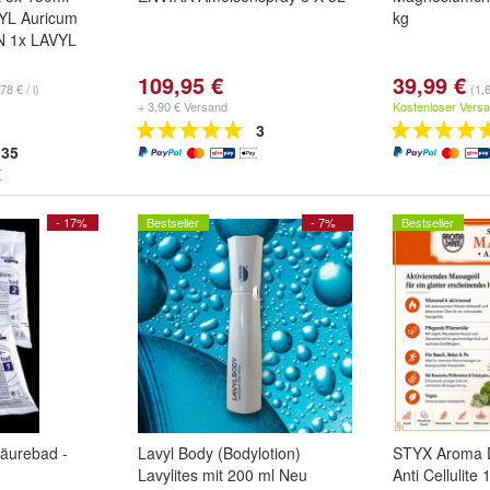
YL Auricum
kg
IN 1x LAVYL
109,95 €
39,99 €
78 € / l)
(1,
+ 3,90 € Versand
Kostenloser Vers
3
35
- 17%
Bestseller
- 7%
Bestseller
säurebad -
Lavyl Body (Bodylotion)
STYX Aroma 
Lavylites mit 200 ml Neu
Anti Cellulit