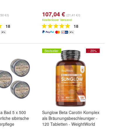
107,04 €
50 €/l)
(21,41 €/l)
Kostenloser Versand
18
18
Bestseller
- 20%
na Bad 5 x 500
Sunglow Beta Carotin Komplex
rliche sibirische
als Bräunungsbeschleuniger -
erpflege
120 Tabletten - WeightWorld