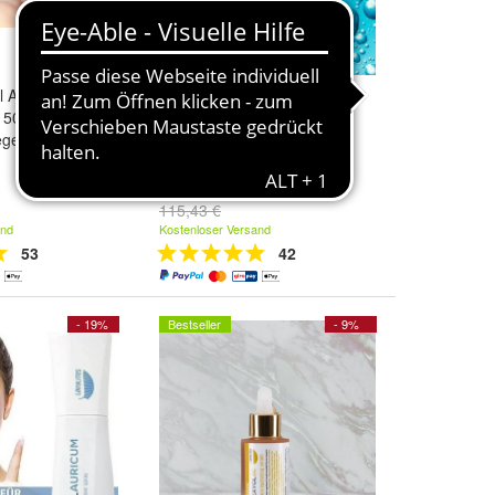
yl Auricum
Lavylites Lavyl 32 mit 150 ml
 150 ml Neu
Neu Original versiegelt
egelt
Mundspray
93,95 €
115,43 €
and
Kostenloser Versand
53
42
- 19%
Bestseller
- 9%