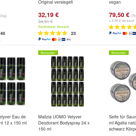
Original versiegelt
vegan
32,19 €
79,50 €
€/kg)
(79,
+ 5,99 € Versand
34,51 €
Kostenloser Versand
40
23
Bestseller
Bestseller
tyver Eau de
Malizia UOMO Vetyver
Seife für Sau
nt 12 x 150 ml
Deodorant Bodyspray 24 x
ml Agafia natü
150 ml
schwarz Körp