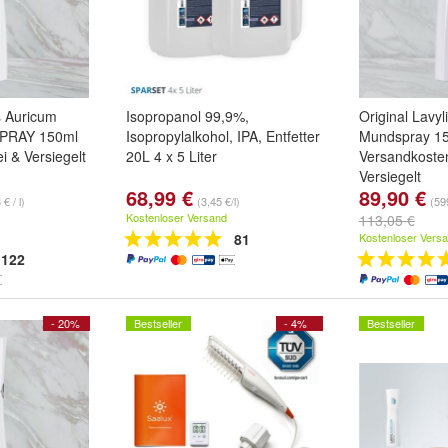
es Auricum
Isopropanol 99,9%,
Original Lavy
SPRAY 150ml
Isopropylalkohol, IPA, Entfetter
Mundspray 1
i & Versiegelt
20L 4 x 5 Liter
Versandkoste
Versiegelt
68,99 €
89,90 €
€ / l)
(3,45 €/l)
(599
Kostenloser Versand
113,05 €
81
Kostenloser Vers
122
- 20%
Bestseller
- 4%
Bestseller