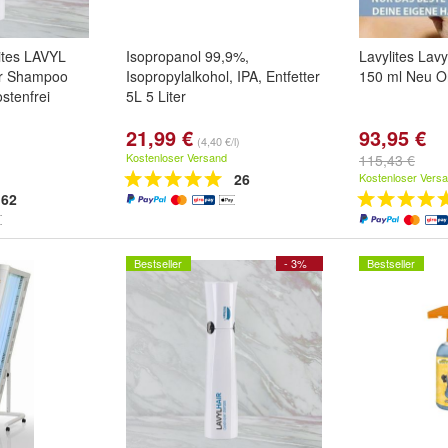
lites LAVYL
Isopropanol 99,9%,
Lavylites Lavy
er Shampoo
Isopropylalkohol, IPA, Entfetter
150 ml Neu Or
stenfrei
5L 5 Liter
21,99 €
93,95 €
(4,40 €/l)
Kostenloser Versand
115,43 €
26
Kostenloser Vers
62
Bestseller
- 3%
Bestseller