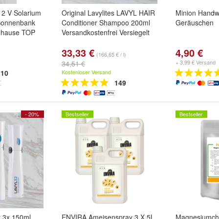
 V Solarium
Original Lavylites LAVYL HAIR
Minion Handw
Sonnenbank
Conditioner Shampoo 200ml
Geräuschen
uhause TOP
Versandkostenfrei Versiegelt
33,33 €
4,90 €
(166,65 € / l)
+ 3,99 € Versand
34,51 €
10
Kostenloser Versand
149
- 20%
Bestseller
Bestseller
t 3x 150ml
ENVIRA Ameisenspray 3 X 5L
Magnesiumchl