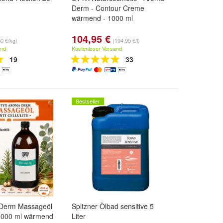
Derm - Contour Creme
wärmend - 1000 ml
104,95 €
60 €/kg)
(104,95 €/l)
and
Kostenloser Versand
19
33
Bestseller
Derm Massageöl
Spitzner Ölbad sensitive 5
e 1000 ml wärmend
Liter