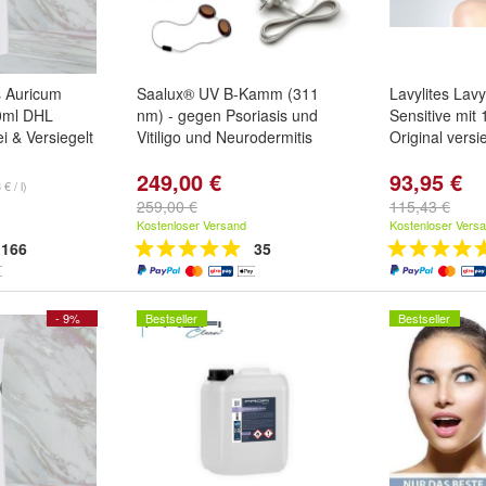
es Auricum
Saalux® UV B-Kamm (311
Lavylites Lav
0ml DHL
nm) - gegen Psoriasis und
Sensitive mit
i & Versiegelt
Vitiligo und Neurodermitis
Original versi
249,00 €
93,95 €
€ / l)
259,00 €
115,43 €
Kostenloser Versand
Kostenloser Vers
166
35
- 9%
Bestseller
Bestseller