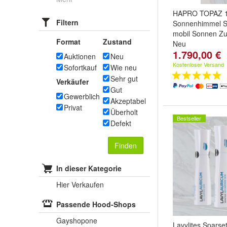
HAPRO TOPAZ 12
Filtern
Sonnenhimmel 
mobil Sonnen Z
Format
Zustand
Neu
1.790,00 €
Auktionen
Neu
Kostenloser Versand
Sofortkauf
Wie neu
Sehr gut
Verkäufer
Gut
Gewerblich
Akzeptabel
Privat
Überholt
Bestseller
Defekt
Finden
In dieser Kategorie
Hier Verkaufen
Passende Hood-Shops
Gayshopone
Lavylites Sparse