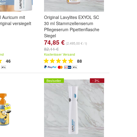
l Auricum mit
Original Lavylites EXYOL SC
iginal versiegelt
30 ml Stammzellenserum
Pflegeserum Pipettenflasche
Siegel
74,85 €
(2.495,00 € / l)
82,11 €
and
Kostenloser Versand
46
88
Bestseller
- 3%