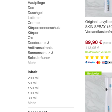
Hautpflege
Deo
Duschgel
Lotionen
Original Lavylit
Cremes
SKIN SPRAY 15
Körpersonnenschutz
Versandkostenfre
Körper
Öle
89,90 €
Deodorants &
(599,33 
Antitranspirants
113,05 €
Kostenloser Versand
Sonnenschutz &
Selbstbräuner
Mehr
Inhalt
Bestseller
200 ml
50 ml
150 ml
100 ml
30 ml
Mehr