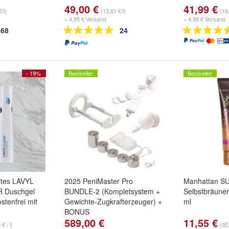
49,00 €
41,99 €
/l)
(13,61 €/l)
(16,
+ 4,95 € Versand
+ 4,99 € Versand
68
24
- 19%
Bestseller
Bestseller
lites LAVYL
2025 PeniMaster Pro
Manhattan S
 Duschgel
BUNDLE-2 (Kompletsystem +
Selbstbräuner
tenfrei mit
Gewichte-Zugkrafterzeuger) +
ml
BONUS
589,00 €
11,55 €
€ / l)
(92,