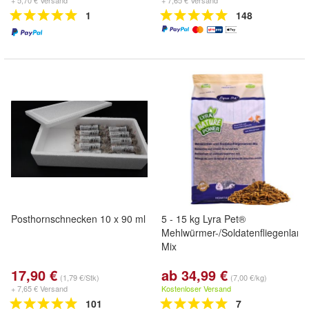
+ 5,70 € Versand
+ 7,65 € Versand
1
148
Posthornschnecken 10 x 90 ml
5 - 15 kg Lyra Pet®
Mehlwürmer-/Soldatenfliegenlarv
Mix
17,90 €
ab 34,99 €
(1,79 €/Stk)
(7,00 €/kg)
+ 7,65 € Versand
Kostenloser Versand
101
7