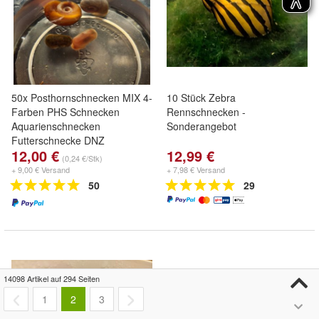
50x Posthornschnecken MIX 4-
10 Stück Zebra
Farben PHS Schnecken
Rennschnecken -
Aquarienschnecken
Sonderangebot
Futterschnecke DNZ
12,00 €
12,99 €
(0,24 €/Stk)
+ 9,00 € Versand
+ 7,98 € Versand
50
29
14098 Artikel auf 294 Seiten
1
2
3