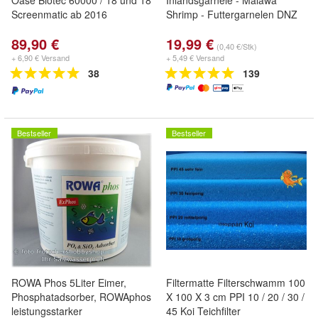
Oase Biotec 60000 / 18 und 18
Inlandsgarnele - Malawa
Screenmatic ab 2016
Shrimp - Futtergarnelen DNZ
89,90 €
19,99 €
(0,40 €/Stk)
+ 6,90 € Versand
+ 5,49 € Versand
38
139
Bestseller
Bestseller
ROWA Phos 5Liter Eimer,
Filtermatte Filterschwamm 100
Phosphatadsorber, ROWAphos
X 100 X 3 cm PPI 10 / 20 / 30 /
leistungsstarker
45 Koi Teichfilter