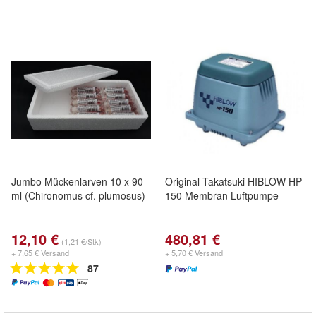
Jumbo Mückenlarven 10 x 90
Original Takatsuki HIBLOW HP-
ml (Chironomus cf. plumosus)
150 Membran Luftpumpe
12,10 €
480,81 €
(1,21 €/Stk)
+ 7,65 € Versand
+ 5,70 € Versand
87