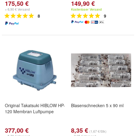
175,50 €
149,90 €
+ 6,90 € Versand
Kostenloser Versand
8
9
Original Takatsuki HIBLOW HP-
Blasenschnecken 5 x 90 ml
120 Membran Luftpumpe
377,00 €
8,35 €
(1,67 €/Stk)