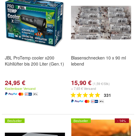
JBL ProTemp cooler x200
Blasenschnecken 10 x 90 ml
Kühllüfter bis 200 Liter (Gen.1)
lebend
24,95 €
15,90 €
(1,59 €/Stk)
Kostenloser Versand
+ 7,65 € Versand
331
Bestseller
Bestseller
- 14%