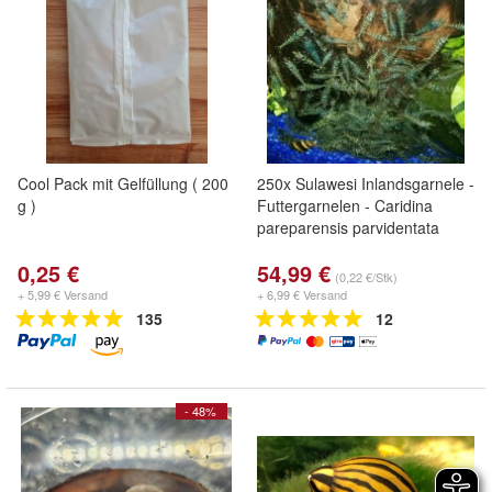
Cool Pack mit Gelfüllung ( 200
250x Sulawesi Inlandsgarnele -
g )
Futtergarnelen - Caridina
pareparensis parvidentata
0,25 €
54,99 €
(0,22 €/Stk)
+ 5,99 € Versand
+ 6,99 € Versand
135
12
- 48%