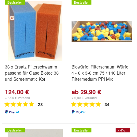
Bestseller
Bestseller
36 x Ersatz Filterschwamm
Biowürfel Filterschaum Würfel
passend für Oase Biotec 36
4 - 6 x 3-6 cm 75 / 140 Liter
und Screenmatic Koi
Filtermedium PPI Mix
124,00 €
ab 29,90 €
+ 6,90 € Versand
+ 6,90 € Versand
23
34
Bestseller
Bestseller
- 4%