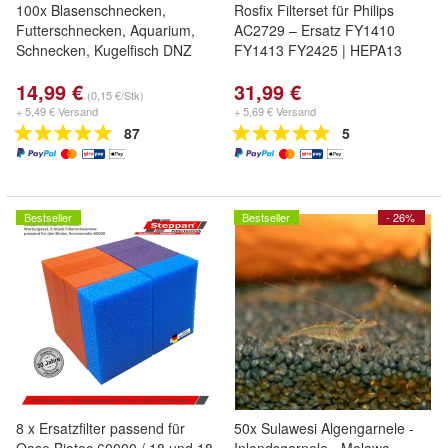
100x Blasenschnecken,
Rosfix Filterset für Philips
Futterschnecken, Aquarium,
AC2729 – Ersatz FY1410
Schnecken, Kugelfisch DNZ
FY1413 FY2425 | HEPA13
14,99 €
31,99 €
(0,15 €/Stk)
+ 5,49 € Versand
+ 5,69 € Versand
87
5
Bestseller
Bestseller
- 26%
8 x Ersatzfilter passend für
50x Sulawesi Algengarnele -