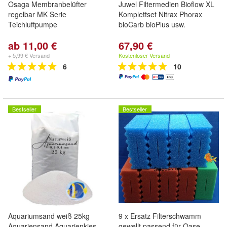
Osaga Membranbelüfter
Juwel Filtermedien Bioflow XL
regelbar MK Serie
Komplettset Nitrax Phorax
Teichluftpumpe
bioCarb bioPlus usw.
ab 11,00 €
67,90 €
+ 5,99 € Versand
Kostenloser Versand
6
10
Bestseller
Bestseller
Aquariumsand weiß 25kg
9 x Ersatz Filterschwamm
Aquariensand Aquarienkies
gewellt passend für Oase