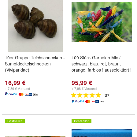
10er Gruppe Teichschnecken -
100 Stück Garnelen Mix /
Sumpfdeckelschnecken
schwarz, blau, rot, braun,
(Viviparidae)
orange, farblos ! ausselektiert !
16,99 €
95,99 €
+ 7,89 € Versand
+ 7,98 € Versand
37
Bestseller
Bestseller