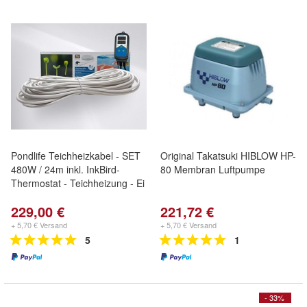
Pondlife Teichheizkabel - SET
Original Takatsuki HIBLOW HP-
480W / 24m inkl. InkBird-
80 Membran Luftpumpe
Thermostat - Teichheizung - Ei
229,00 €
221,72 €
+ 5,70 € Versand
+ 5,70 € Versand
5
1
- 33%