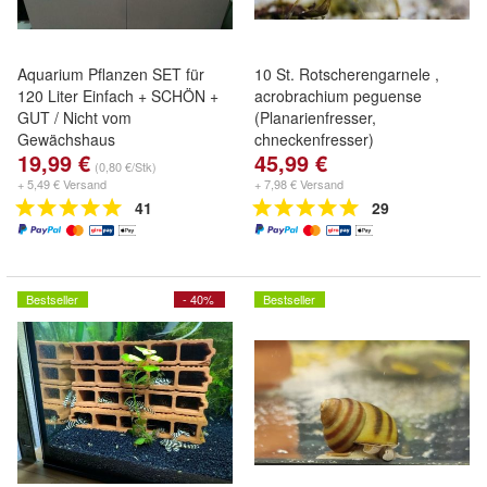
Aquarium Pflanzen SET für
10 St. Rotscherengarnele ,
120 Liter Einfach + SCHÖN +
acrobrachium peguense
GUT / Nicht vom
(Planarienfresser,
Gewächshaus
chneckenfresser)
19,99 €
45,99 €
(0,80 €/Stk)
+ 5,49 € Versand
+ 7,98 € Versand
41
29
Bestseller
- 40%
Bestseller