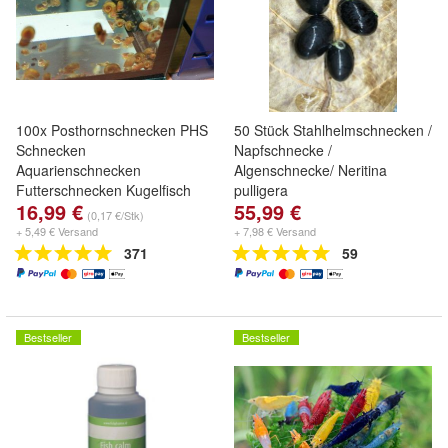
100x Posthornschnecken PHS
50 Stück Stahlhelmschnecken /
Schnecken
Napfschnecke /
Aquarienschnecken
Algenschnecke/ Neritina
Futterschnecken Kugelfisch
pulligera
16,99 €
55,99 €
DNZ
(0,17 €/Stk)
+ 5,49 € Versand
+ 7,98 € Versand
371
59
Bestseller
Bestseller