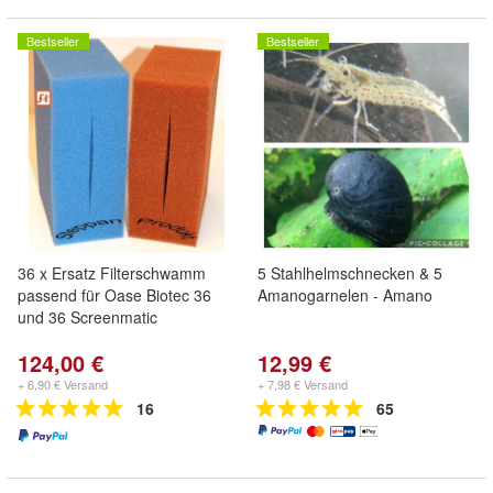
Bestseller
Bestseller
36 x Ersatz Filterschwamm
5 Stahlhelmschnecken & 5
passend für Oase Biotec 36
Amanogarnelen - Amano
und 36 Screenmatic
124,00 €
12,99 €
+ 6,90 € Versand
+ 7,98 € Versand
16
65