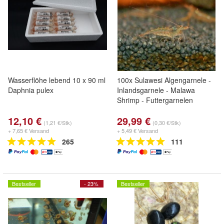
Wasserflöhe lebend 10 x 90 ml
100x Sulawesi Algengarnele -
Daphnia pulex
Inlandsgarnele - Malawa
Shrimp - Futtergarnelen
12,10 €
29,99 €
(1,21 €/Stk)
(0,30 €/Stk)
+ 7,65 € Versand
+ 5,49 € Versand
265
111
Bestseller
- 23%
Bestseller