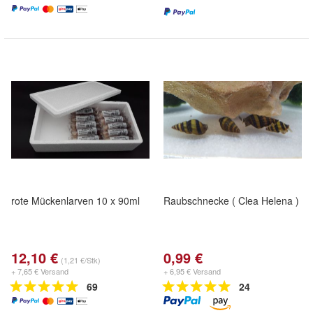
rote Mückenlarven 10 x 90ml
Raubschnecke ( Clea Helena )
12,10 €
0,99 €
(1,21 €/Stk)
+ 7,65 € Versand
+ 6,95 € Versand
69
24