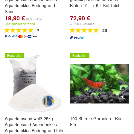
Aquariumkies Bodengrund
Biotec 10.1 + 5.1 Koi Teich
Sand
19,90 €
72,90 €
(0,80 €/kg)
Kostenloser Versand
+ 6,90 € Versand
7
20
Bestseller
Bestseller
Aquariumsand weiß 25kg
100 St. rote Garnelen - Red
Aquariensand Aquarienkies
Fire
Aquariumkies Bodengrund fein