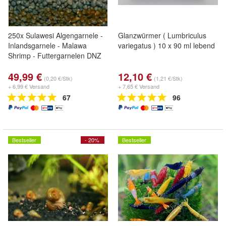
250x Sulawesi Algengarnele -
Glanzwürmer ( Lumbriculus
Inlandsgarnele - Malawa
variegatus ) 10 x 90 ml lebend
Shrimp - Futtergarnelen DNZ
49,99 €
12,10 €
(0,20 €/Stk)
(1,21 €/Stk)
+ 6,99 € Versand
+ 7,65 € Versand
67
96
Bestseller
- 20%
Bestseller