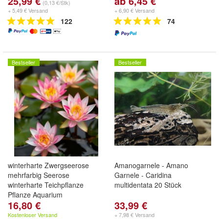
25,99 €
ab 6,45 €
DNZ
(0,13 €/Stk)
+ 5,49 € Versand
+ 6,90 € Versand
122
74
Bestseller
Bestseller
winterharte Zwergseerose
Amanogarnele - Amano
mehrfarbig Seerose
Garnele - Caridina
winterharte Teichpflanze
multidentata 20 Stück
Pflanze Aquarium
16,80 €
33,99 €
Kostenloser Versand
+ 7,98 € Versand