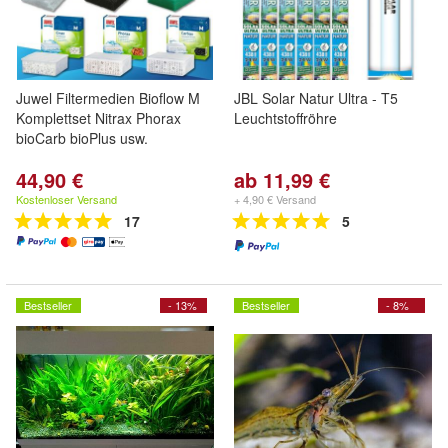
Juwel Filtermedien Bioflow M
JBL Solar Natur Ultra - T5
Komplettset Nitrax Phorax
Leuchtstoffröhre
bioCarb bioPlus usw.
44,90 €
ab 11,99 €
Kostenloser Versand
+ 4,90 € Versand
17
5
Bestseller
- 13%
Bestseller
- 8%