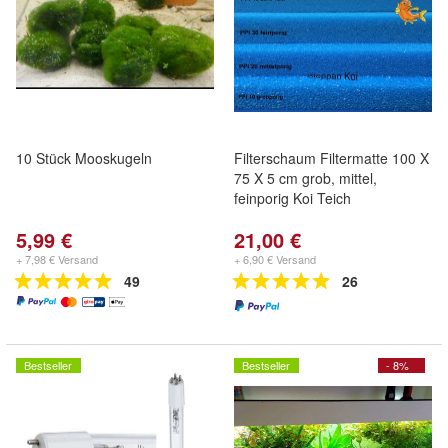
10 Stück Mooskugeln
Filterschaum Filtermatte 100 X
75 X 5 cm grob, mittel,
feinporig Koi Teich
5,99 €
21,00 €
+ 7,98 € Versand
+ 6,90 € Versand
49
26
Bestseller
Bestseller
- 8%