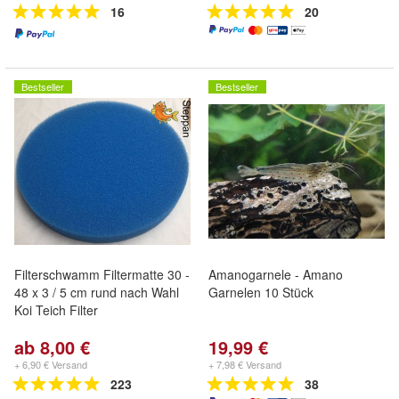
16
20
Bestseller
Bestseller
Filterschwamm Filtermatte 30 -
Amanogarnele - Amano
48 x 3 / 5 cm rund nach Wahl
Garnelen 10 Stück
Koi Teich Filter
ab 8,00 €
19,99 €
+ 6,90 € Versand
+ 7,98 € Versand
223
38