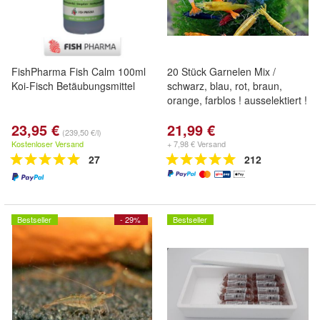
FishPharma Fish Calm 100ml
20 Stück Garnelen Mix /
Koi-Fisch Betäubungsmittel
schwarz, blau, rot, braun,
orange, farblos ! ausselektiert !
23,95 €
21,99 €
(239,50 €/l)
Kostenloser Versand
+ 7,98 € Versand
27
212
Bestseller
- 29%
Bestseller