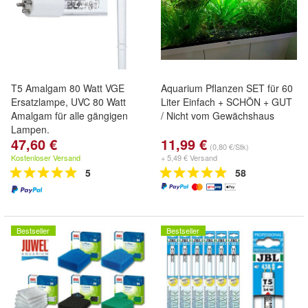
T5 Amalgam 80 Watt VGE
Aquarium Pflanzen SET für 60
Ersatzlampe, UVC 80 Watt
Liter Einfach + SCHÖN + GUT
Amalgam für alle gängigen
/ Nicht vom Gewächshaus
Lampen.
47,60 €
11,99 €
(0,80 €/Stk)
Kostenloser Versand
+ 5,49 € Versand
5
58
Bestseller
Bestseller