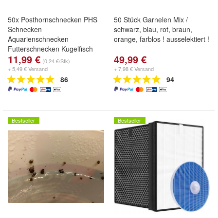
50x Posthornschnecken PHS
50 Stück Garnelen Mix /
Schnecken
schwarz, blau, rot, braun,
Aquarienschnecken
orange, farblos ! ausselektiert !
Futterschnecken Kugelfisch
11,99 €
49,99 €
DNZ
(0,24 €/Stk)
+ 5,49 € Versand
+ 7,98 € Versand
86
94
Bestseller
Bestseller