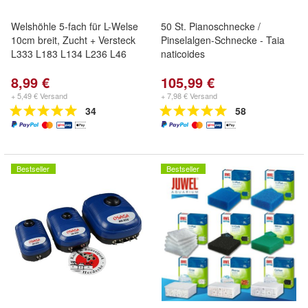
Welshöhle 5-fach für L-Welse
50 St. Pianoschnecke /
10cm breit, Zucht + Versteck
Pinselalgen-Schnecke - Taia
L333 L183 L134 L236 L46
naticoides
8,99 €
105,99 €
+ 5,49 € Versand
+ 7,98 € Versand
34
58
Bestseller
Bestseller