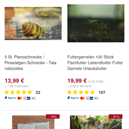
5 St. Pianoschnecke /
Futtergarnelen 100 Stück
Pinselalgen-Schnecke - Taia
Fischfutter Lebendfutter Futter
naticoides
Garnele Urlaubsfutter
13,99 €
19,99 €
(0,20 €/Stk)
+ 7,98 € Versand
+ 5,49 € Versand
22
107
- 14%
- 31%