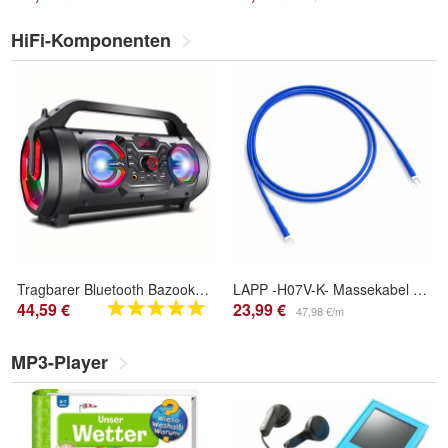
HiFi-Komponenten
Tragbarer Bluetooth Bazooka Lautsprecher Audiocore AC875
LAPP -H07V-K- Massekabel für Plattenspieler - Phono - Ground - Spades - Blau
44,59 €
23,99 €
47,98 €/m
MP3-Player