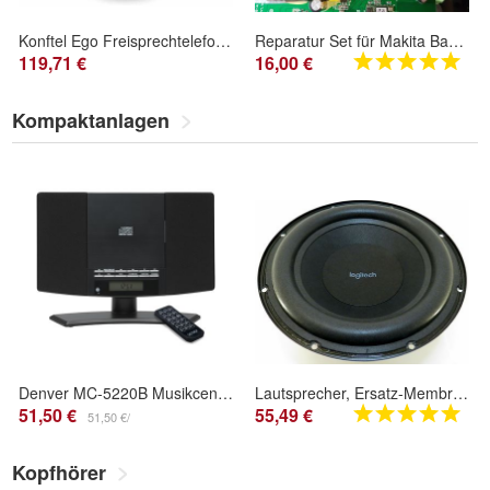
Konftel Ego Freisprechtelefon (910101081)
Reparatur Set für Makita Baustellenradio DMR 115 , wenn defekt, geht nicht mehr an
119,71 €
16,00 €
Kompaktanlagen
Denver MC-5220B Musikcenter mit CD-Player, FM Radio, Wecker und Fernbedienung
Lautsprecher, Ersatz-Membran für den Subwoofer vom Logitech Z906 Sound System
51,50 €
55,49 €
51,50 €/
Kopfhörer