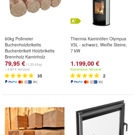
60kg Pollmeier
Thermia Kaminöfen Olympus
Buchenholzbriketts
V3L - schwarz, Weiße Steine,
Buchenbrikett Holzbriketts
7 kW
Brennholz Kaminholz
79,95 €
1.199,00 €
(1,33 €/kg)
+ 6,90 € Versand
Kostenloser Versand
35
2