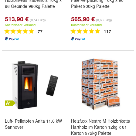
Holzbriketts Nadelholz 10kg x
Paierverpackung 10kg x 90
96 Gebinde 960kg Palette
Paket 900kg Palette
513,90 €
565,90 €
(0,54 €/kg)
(0,63 €/kg)
Kostenloser Versand
Kostenloser Versand
77
117
Luft- Pelletofen Anita 11,6 kW
Heizfuxx Nestro M Holzbriketts
Sannover
Hartholz im Karton 12kg x 81
Karton 972kg Palette