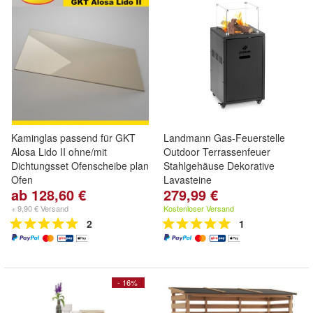
Kaminglas passend für GKT
Landmann Gas-Feuerstelle
Alosa Lido II ohne/mit
Outdoor Terrassenfeuer
Dichtungsset Ofenscheibe plan
Stahlgehäuse Dekorative
Ofen
Lavasteine
ab 128,60 €
279,99 €
+ 9,90 € Versand
Kostenloser Versand
2
1
- 16%