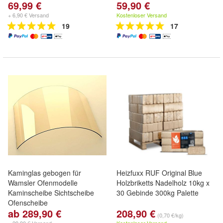
69,99 €
59,90 €
+ 6,90 € Versand
Kostenloser Versand
19
17
Kaminglas gebogen für
Heizfuxx RUF Original Blue
Wamsler Ofenmodelle
Holzbriketts Nadelholz 10kg x
Kaminscheibe Sichtscheibe
30 Gebinde 300kg Palette
Ofenscheibe
ab 289,90 €
208,90 €
(0,70 €/kg)