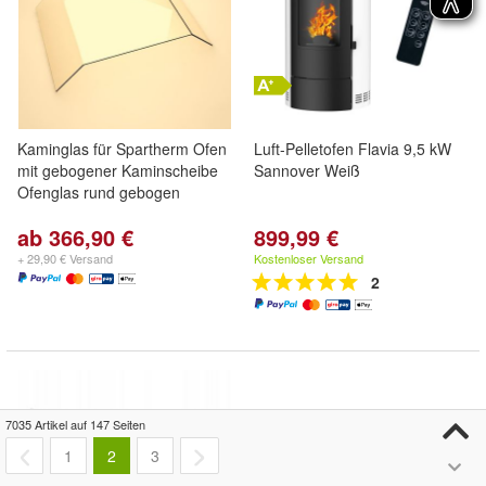
Kaminglas für Spartherm Ofen
Luft-Pelletofen Flavia 9,5 kW
mit gebogener Kaminscheibe
Sannover Weiß
Ofenglas rund gebogen
ab 366,90 €
899,99 €
+ 29,90 € Versand
Kostenloser Versand
2
7035 Artikel auf 147 Seiten
1
2
3