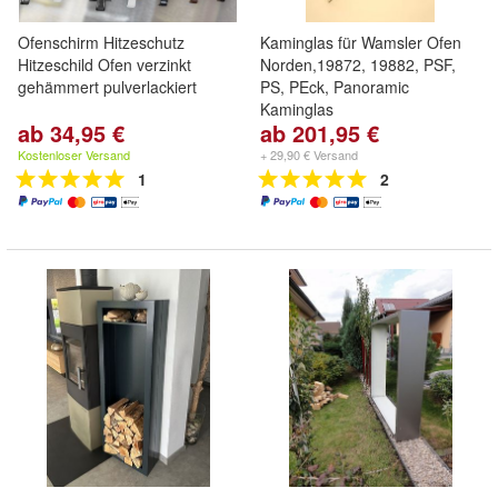
Ofenschirm Hitzeschutz
Kaminglas für Wamsler Ofen
Hitzeschild Ofen verzinkt
Norden,19872, 19882, PSF,
gehämmert pulverlackiert
PS, PEck, Panoramic
Kaminglas
ab 34,95 €
ab 201,95 €
Kostenloser Versand
+ 29,90 € Versand
1
2