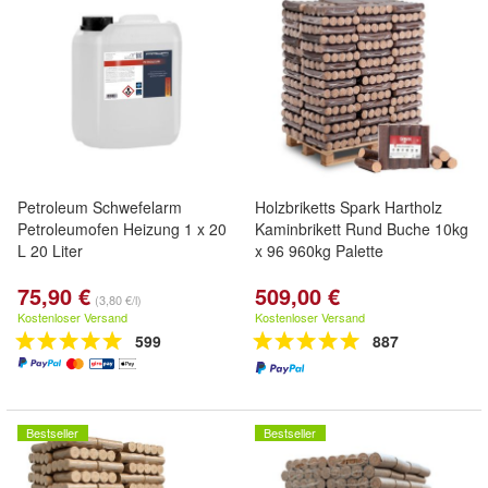
Petroleum Schwefelarm
Holzbriketts Spark Hartholz
Petroleumofen Heizung 1 x 20
Kaminbrikett Rund Buche 10kg
L 20 Liter
x 96 960kg Palette
75,90 €
509,00 €
(3,80 €/l)
Kostenloser Versand
Kostenloser Versand
599
887
Bestseller
Bestseller