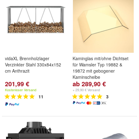
vidaXL Brennholzlager
Kaminglas mit/ohne Dichtset
Verzinkter Stahl 330x84x152
für Wamsler Typ 19882 &
cm Anthrazit
19872 mit gebogener
Kaminscheibe
201,99 €
ab 289,90 €
Kostenloser Versand
+ 29,90 € Versand
11
3