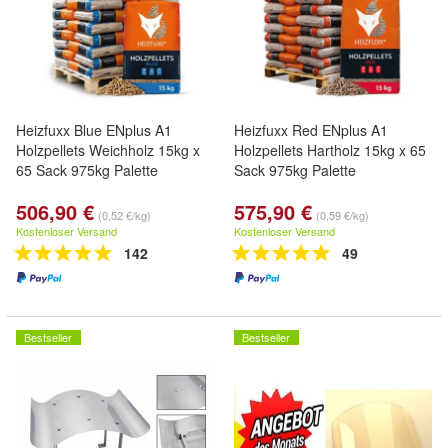
Heizfuxx Blue ENplus A1
Heizfuxx Red ENplus A1
Holzpellets Weichholz 15kg x
Holzpellets Hartholz 15kg x 65
65 Sack 975kg Palette
Sack 975kg Palette
506,90 €
575,90 €
(0,52 €/kg)
(0,59 €/kg)
Kostenloser Versand
Kostenloser Versand
142
49
Bestseller
Bestseller