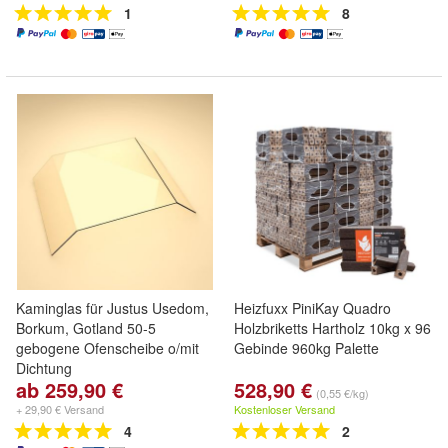
1
8
Kaminglas für Justus Usedom,
Heizfuxx PiniKay Quadro
Borkum, Gotland 50-5
Holzbriketts Hartholz 10kg x 96
gebogene Ofenscheibe o/mit
Gebinde 960kg Palette
Dichtung
ab 259,90 €
528,90 €
(0,55 €/kg)
+ 29,90 € Versand
Kostenloser Versand
4
2