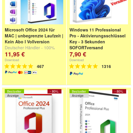
Microsoft Office 2024 für
Windows 11 Professional
MAC | unbegrenzte Laufzeit |
Pro - Aktivierungsschlüssel
Kein Abo I Vollversion
Key - 3 Sekunden
Deutscher Händler - 100%
SOFORTversand
11,95 €
7,90 €
Garantie - Schnellversand -
Rechnung mit MwSt
Download
Download
467
1316
Bestseller
- 80%
Bestseller
- 80%
Anzeige
Anzeige