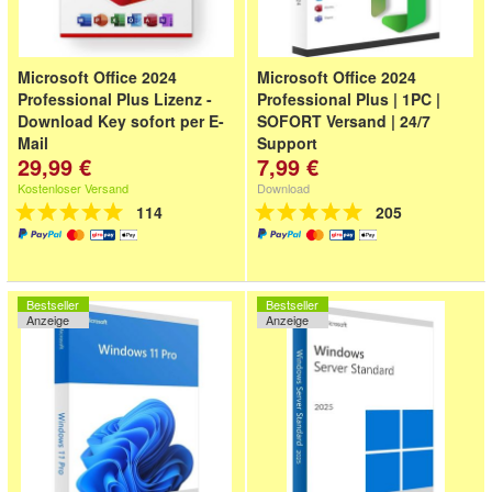
Microsoft Office 2024
Microsoft Office 2024
Professional Plus Lizenz -
Professional Plus | 1PC |
Download Key sofort per E-
SOFORT Versand | 24/7
Mail
Support
29,99 €
7,99 €
Download-Link,
Produktschlüssel, Anleitung
Kostenloser Versand
Download
und Rechnung sofort per E-
114
205
Mail zugest
Bestseller
Bestseller
Anzeige
Anzeige