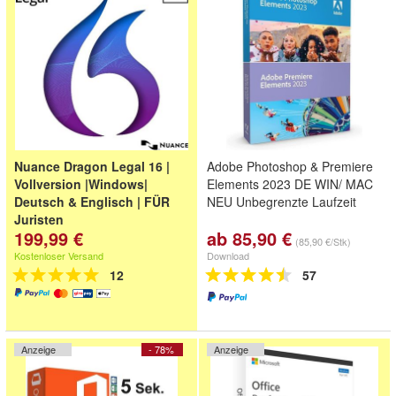
Nuance Dragon Legal 16 |
Adobe Photoshop & Premiere
Vollversion |Windows|
Elements 2023 DE WIN/ MAC
Deutsch & Englisch | FÜR
NEU Unbegrenzte Laufzeit
Juristen
199,99 €
ab 85,90 €
(85,90 €/Stk)
Kostenloser Versand
Download
12
57
Anzeige
- 78%
Anzeige