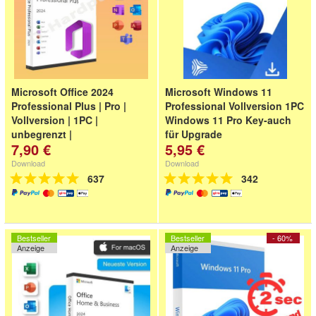
Microsoft Office 2024
Microsoft Windows 11
Professional Plus | Pro |
Professional Vollversion 1PC
Vollversion | 1PC |
Windows 11 Pro Key-auch
unbegrenzt |
für Upgrade
7,90 €
5,95 €
Deutscher Händler-
Schnellversand - Rechnung mit
Download
Download
MwSt
637
342
Bestseller
Bestseller
- 60%
Anzeige
Anzeige