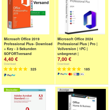
Microsoft Office 2019
Microsoft Office 2024
Professional Plus- Download
Professional Plus | Pro |
+ Key - 3 Sekunden
Vollversion | 1PC |
SOFORTversand
unbegrenzt |
4,40 €
7,00 €
Deutscher Händler - 12
Monate Garantie -
Download
Download
Schnellversand - Rechnung mit
325
185
MwSt
Bestseller
Anzeige