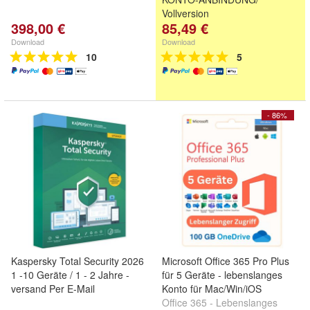
Vollversion
398,00 €
85,49 €
100% Online Aktivierung
Download
Download
10
5
- 86%
Kaspersky Total Security 2026
Microsoft Office 365 Pro Plus
1 -10 Geräte / 1 - 2 Jahre -
für 5 Geräte - lebenslanges
versand Per E-Mail
Konto für Mac/Win/iOS
Office 365 - Lebenslanges