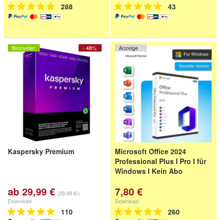
288
43
Bestseller
- 48%
Anzeige
Kaspersky Premium
Microsoft Office 2024
Professional Plus I Pro I für
Windows I Kein Abo
ab 29,99 €
7,80 €
(29,99 €/)
Download
Download
110
260