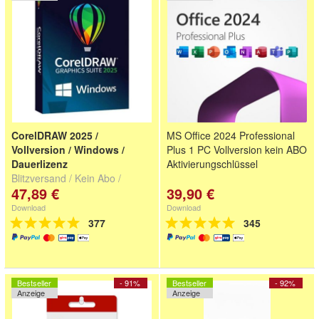
CorelDRAW 2025 /
MS Office 2024 Professional
Vollversion / Windows /
Plus 1 PC Vollversion kein ABO
Dauerlizenz
Aktivierungschlüssel
Blitzversand / Kein Abo /
47,89 €
39,90 €
Online Download
Download
Download
377
345
Bestseller
- 91%
Bestseller
- 92%
Anzeige
Anzeige