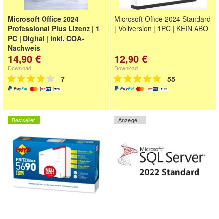
Microsoft Office 2024
Microsoft Office 2024 Standard
Professional Plus Lizenz | 1
| Vollversion | 1PC | KEIN ABO
PC | Digital | inkl. COA-
Nachweis
14,90 €
12,90 €
EU-Lizenzbestand | inkl. COA-
Nachweis | Sofortversand per
Download
Download
E-Mail | Dauerlizenz
7
55
Bestseller
Anzeige