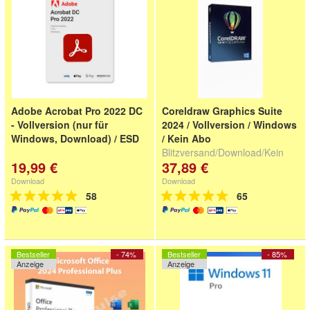
Adobe Acrobat Pro 2022 DC
Coreldraw Graphics Suite
- Vollversion (nur für
2024 / Vollversion / Windows
Windows, Download) / ESD
/ Kein Abo
Blitzversand/Download/Kein
19,99 €
37,89 €
Abo
Download
Download
58
65
Bestseller
- 74%
Bestseller
- 85%
Anzeige
Anzeige