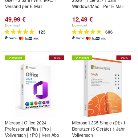
User - 2 Jahr) WIN/ MAC -
2026 - 1 Gerät / 1 Jahr -
Versand per E-Mail
Windows/Mac - Per E-Mail
49,99 €
12,49 €
Download
Download
123
606
Bestseller
- 83%
Bestseller
- 26%
Microsoft Office 2024
Microsoft 365 Single (DE) 1
Professional Plus | Pro |
Benutzer (5 Geräte) 1 Jahr
Vollversion | 1PC | Kein Abo
Vollversion