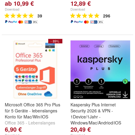
ab 10,99 €
12,89 €
Konto
Download
Download
39
296
- 89%
Microsoft Office 365 Pro Plus
Kaspersky Plus Internet
für 5 Geräte - lebenslanges
Security 2026 & VPN -
Konto für Mac/Win/iOS
1Device/1Jahr -
Office 365 - Lebenslanges
Windows/Mac/Andriod/iOS
6,90 €
20,49 €
Konto - Ohne OneDrive