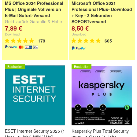
MS Office 2024 Professional
Microsoft Office 2021
Plus | Originale Vollversion |
Professional Plus- Download
E-Mail Sofort-Versand
+ Key - 3 Sekunden
Geld-zurück-Garantie & Hohe
SOFORTversand
7,89 €
8,50 €
Kundenzufriedenheit
Download
Download
179
605
Bestseller
Bestseller
ESET Internet Security 2025 (1
Kaspersky Plus Total Security