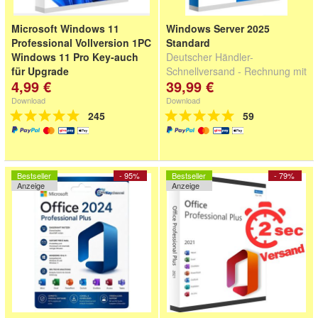
Microsoft Windows 11
Windows Server 2025
Professional Vollversion 1PC
Standard
Windows 11 Pro Key-auch
Deutscher Händler-
für Upgrade
Schnellversand - Rechnung mit
4,99 €
39,99 €
Deutscher Händler - 100%
MwSt
Garantie - Rechnung mit 19%
Download
Download
MwSt
245
59
Bestseller
- 95%
Bestseller
- 79%
Anzeige
Anzeige