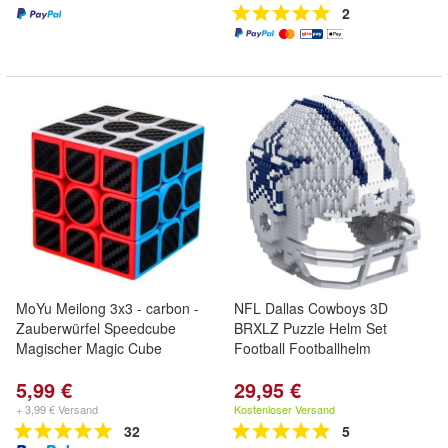
2
MoYu Meilong 3x3 - carbon -
NFL Dallas Cowboys 3D
Zauberwürfel Speedcube
BRXLZ Puzzle Helm Set
Magischer Magic Cube
Football Footballhelm
5,99 €
29,95 €
+ 3,99 € Versand
Kostenloser Versand
32
5