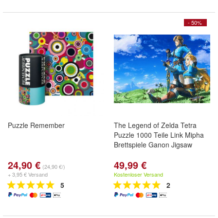
- 50%
Puzzle Remember
The Legend of Zelda Tetra
Puzzle 1000 Teile Link Mipha
Brettspiele Ganon Jigsaw
24,90 €
49,99 €
(24,90 €/)
+ 3,95 € Versand
Kostenloser Versand
5
2