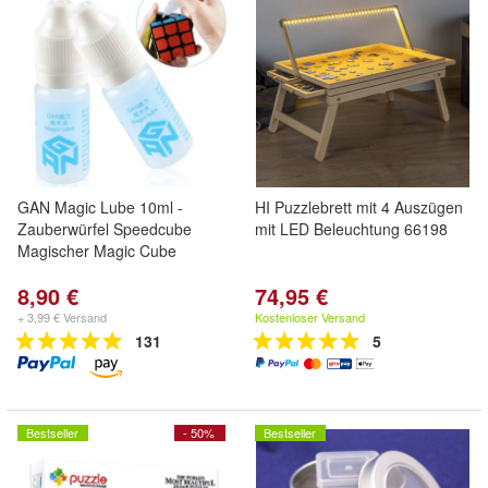
GAN Magic Lube 10ml -
HI Puzzlebrett mit 4 Auszügen
Zauberwürfel Speedcube
mit LED Beleuchtung 66198
Magischer Magic Cube
8,90 €
74,95 €
+ 3,99 € Versand
Kostenloser Versand
131
5
Bestseller
- 50%
Bestseller