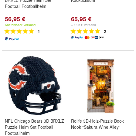
BRXLZ Puzzle Helm Set
Kuckucksuhr
Football Footballhelm
56,95 €
65,95 €
Kostenloser Versand
+ 1,95 € Versand
1
2
NFL Chicago Bears 3D BRXLZ
Rolife 3D-Holz-Puzzle Book
Puzzle Helm Set Football
Nook "Sakura Wine Alley"
Footballhelm