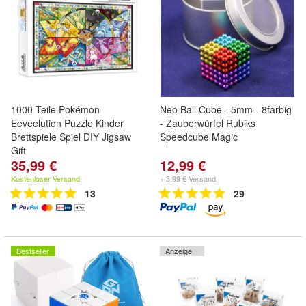
1000 Teile Pokémon
Neo Ball Cube - 5mm - 8farbig
Eeveelution Puzzle Kinder
- Zauberwürfel Rubiks
Brettspiele Spiel DIY Jigsaw
Speedcube Magic
Gift
35,99 €
12,99 €
Kostenloser Versand
+ 3,99 € Versand
13
29
Bestseller
Anzeige