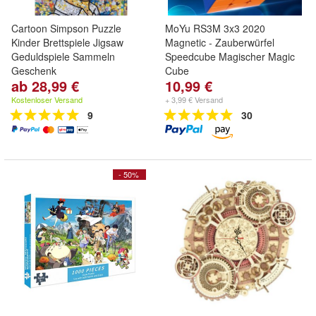
Cartoon Simpson Puzzle
MoYu RS3M 3x3 2020
Kinder Brettspiele Jigsaw
Magnetic - Zauberwürfel
Geduldspiele Sammeln
Speedcube Magischer Magic
Geschenk
Cube
ab 28,99 €
10,99 €
Kostenloser Versand
+ 3,99 € Versand
9
30
- 50%