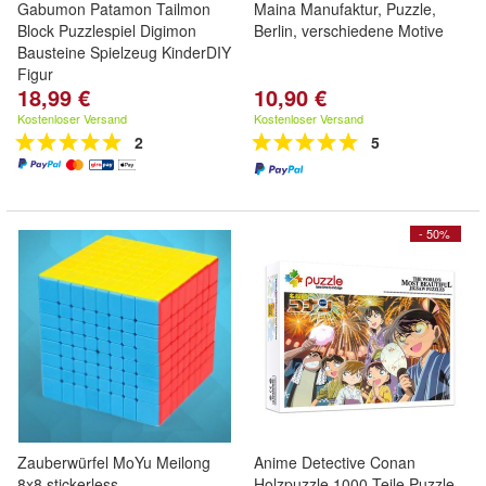
Gabumon Patamon Tailmon
Maina Manufaktur, Puzzle,
Block Puzzlespiel Digimon
Berlin, verschiedene Motive
Bausteine Spielzeug KinderDIY
Figur
18,99 €
10,90 €
Kostenloser Versand
Kostenloser Versand
2
5
- 50%
Zauberwürfel MoYu Meilong
Anime Detective Conan
8x8 stickerless
Holzpuzzle 1000 Teile Puzzle