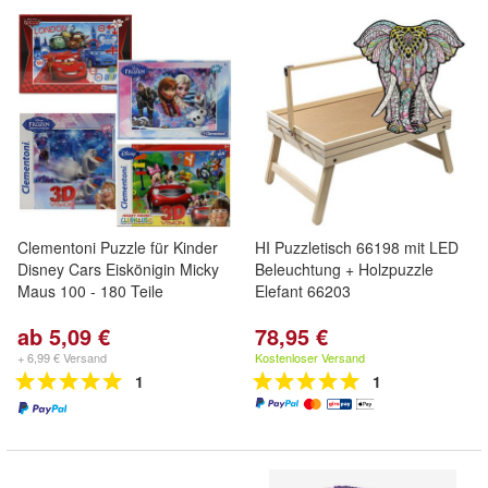
Clementoni Puzzle für Kinder
HI Puzzletisch 66198 mit LED
Disney Cars Eiskönigin Micky
Beleuchtung + Holzpuzzle
Maus 100 - 180 Teile
Elefant 66203
ab 5,09 €
78,95 €
+ 6,99 € Versand
Kostenloser Versand
1
1