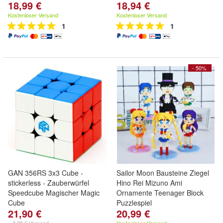
18,99 €
18,94 €
Kostenloser Versand
Kostenloser Versand
1
1
- 50%
GAN 356RS 3x3 Cube -
Sailor Moon Bausteine Ziegel
stickerless - Zauberwürfel
Hino Rei Mizuno Ami
Speedcube Magischer Magic
Ornamente Teenager Block
Cube
Puzzlespiel
21,90 €
20,99 €