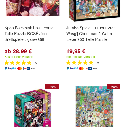
Kpop Blackpink Lisa Jennie
Jumbo Spiele 1119800269
Teile Puzzle ROSÉ Jisoo
Wasgij Christmas 2 Wahre
Brettspiele Jigsaw Gift
Liebe 950 Teile Puzzle
ab 28,99 €
19,95 €
Kostenloser Versand
Kostenloser Versand
2
2
- 50%
- 60%