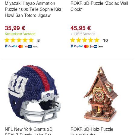
Miyazaki Hayao Animation
ROKR 3D-Puzzle "Zodiac Wall
Puzzle 1000 Teile Sophie Kiki
Clock"
Howl San Totoro Jigsaw
35,99 €
45,95 €
Kostenloser Versand
+ 1,95 € Versand
8
10
NFL New York Giants 3D
ROKR 3D-Holz-Puzzle