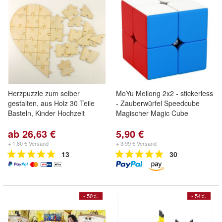
Herzpuzzle zum selber
MoYu Meilong 2x2 - stickerless
gestalten, aus Holz 30 Teile
- Zauberwürfel Speedcube
Basteln, Kinder Hochzeit
Magischer Magic Cube
ab 26,63 €
5,90 €
+ 1,80 € Versand
+ 3,99 € Versand
13
30
- 50%
- 54%