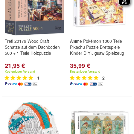
Trefl 20179 Wood Craft
Anime Pokémon 1000 Teile
Schätze auf dem Dachboden
Pikachu Puzzle Brettspiele
500 + 1 Teile Holzpuzzle
Kinder DIY Jigsaw Spielzeug
21,95 €
35,99 €
Kostenloser Versand
Kostenloser Versand
1
2