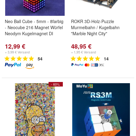
Neo Ball Cube - 5mm - 8farbig
ROKR 3D-Holz-Puzzle
- Neocube 216 Magnet Würfel
Murmelbahn / Kugelbahn
Neodym Kugelmagnet DI
"Marble Night City"
12,99 €
48,95 €
+ 3,99 € Versand
+ 1,95 € Versand
54
14
- 60%