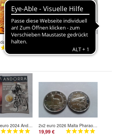
4 Dukaten Medaillen Österreich Replik Jahrgang 1915, vergoldet (ÖM3009253)
Medaille Souvenir Wiener Philharmoniker Orchester Jahrgang 2010 (WP240625)
29,99 €
Original 2 x 2 euro 2024 Andorra 100 Jahre Ski und Mountainbike in coincards
2x2 euro 2026 Malta Pharaonenhund+Valletta lose aus Rollen entnommen - SOFORT
19,99 €