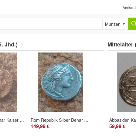
Verkauf
Münzen
5. Jhd.)
Mittelalter 
Original Silber Denar Kaiser Augustus 27v.-14n. Chr. colonia patricia - RRR
Rom Republik Silber Denar 108-107 v. Chr. M. Herennius f. vz. Syc 567 Crown 308/1b
149,99 €
59,99 €