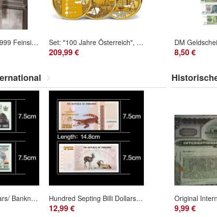
10g Silberbarren .999 Feinsilber Valcambi Schweiz
Set: "100 Jahre Österreich", Gold 0,5 Gramm, Auflage nur 1918 Stück! frei Haus PP
209,99 €
8,50 €
ernational
Historisch
One Myrillion Dollars/ Banknote Zimbabwe/ Bankfrisch unzirkuliert(Zimb2010252)
Hundred Septing Billi Dollars Banknote Zimbabwe/ Bankfrisch unzirkuliert(Zimb2010251)
12,99 €
9,99 €