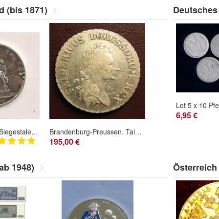
d (bis 1871)
Deutsches 
6,95 €
Silber Preussen - Siegestaler 1871 - 1 Taler ss
Brandenburg-Preussen. Taler 1786 A (Sterbetaler)
195,00 €
ab 1948)
Österreich