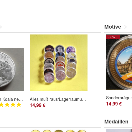
Motive
- 6%
2$ 2018 Australien Koala next generation 2 Unzen Silber - in Münztasche
Alles muß raus/Lagerräumung/Münzen/Medaillen/ Nur Silberauflagen (M110726)
14,99 €
14,99 €
Medaillen