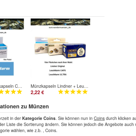
Leuchtturm Münzkapseln CAPS GRIPS 33 mm 10er Paket # 320931
Münzkapseln Lindner + Leuchtturm CAPS / ULTRA für 5 Euro Wunderwelt der Insekten
2,22 €
mationen zu Münzen
rzeit in der
Kategorie Coins
. Sie können nun in
Coins
durch klicken au
er Liste die Sortierung ändern. Sie können jedoch die Angebote auch 
orie wählen, wie z.b. , Coins.