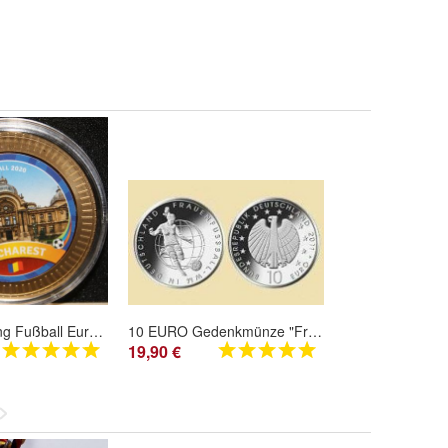
Sonderprägung Fußball Europameisterschaft 2020 vergoldet Bukarest Bucharest frei Haus
10 EURO Gedenkmünze "Frauen-Fussball WM" BRD 2011 -A
19,90 €