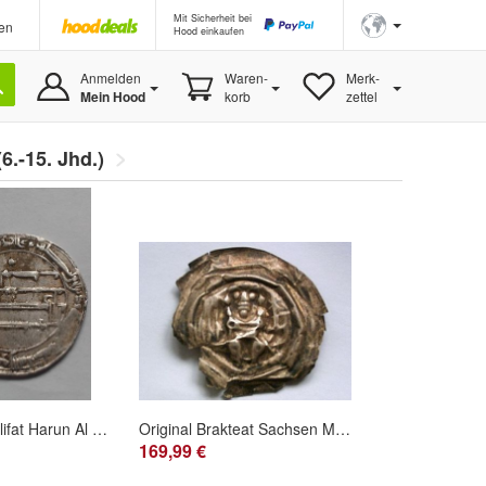
Mit Sicherheit bei
en
Hood einkaufen
Anmelden
Waren-
Merk-
Mein Hood
korb
zettel
(6.-15. Jhd.)
Abbasiden Kalifat Harun Al Rashid Silberdirhem 776-809 "Münze aus 1001 Nacht"
Original Brakteat Sachsen Meissen um 1230-1250 Heinrich der Erlauchte 1221-1288
169,99 €