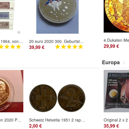
DDR Geldscheine 1964, von 5 bis 100 DDR Mark, TOP Reproduktion
20 euro 2020 300. Geburtstag Baron Freiherr von Münchhausen 925er Sterlingsilber
29,99 €
39,99 €
Europa
Original 50 Franken 2020 PP Schweiz Roger Federer Gold 11,29g 900er Gold PP
Schweiz Helvetia 1951 2 rappen Buchstabe B, Material: Bronze, keine Beschädigung
2,00 €
35,99 €