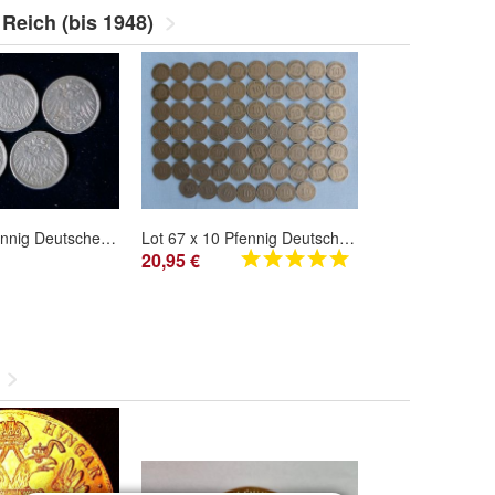
Reich (bis 1948)
Lot 5 x 10 Pfennig Deutsches Reich 1913 Münzen 3 x A + D + E
Lot 67 x 10 Pfennig Deutsches Reich Münzen 1874 1875 1876 1888 1889 1890 1891 92 93
20,95 €