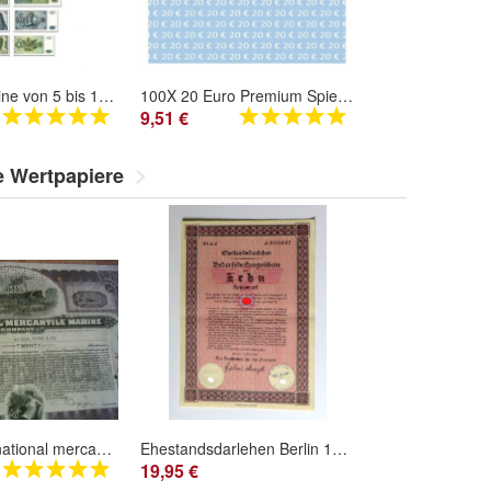
DM Geldscheine von 5 bis 1000 Mark, TOP Reproduktion 1980
100X 20 Euro Premium Spielgeld 98x52mm Geld Banknoten Geldschein Money 75%
9,51 €
e Wertpapiere
Original International mercantile Marine Aktie Wertpapier entwertet Schiff Titanic
Ehestandsdarlehen Berlin 1933 Bedarfsdeckungsschein 10 RM
19,95 €