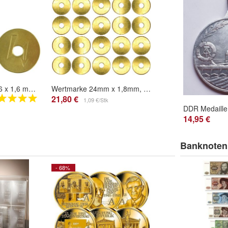
Blitz Wertmarke 26 x 1,6 mm per 50 Stück
Wertmarke 24mm x 1,8mm, kompatibel mit Miele 1699370, 20 Stück
21,80 €
1,09 €/Stk
14,95 €
Banknoten
- 68%