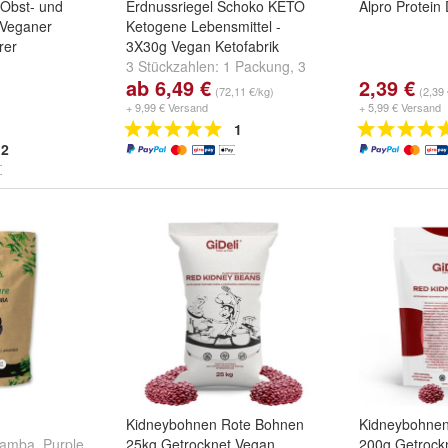
 Obst- und
Erdnussriegel Schoko KETO
Alpro Protein
 Veganer
Ketogene Lebensmittel -
rer
3X30g Vegan Ketofabrik
3 Stückzahlen:
1 Packung
,
3
ab 6,49 €
2,39 €
Packungen
und
6 Packungen
(72,11 €/kg)
(2,39 
+ 9,99 € Versand
+ 5,99 € Versand
1
2
Kidneybohnen Rote Bohnen
Kidneybohnen
mamba
,
Purple
25kg Getrocknet Vegan
200g Getrock