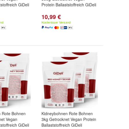
tstoffreich GiDeli
Protein Ballaststoffreich GiDeli
10,99 €
and
Kostenloser Versand
 Rote Bohnen
Kidneybohnen Rote Bohnen
net Vegan
3kg Getrocknet Vegan Protein
tstoffreich GiDeli
Ballaststoffreich GiDeli