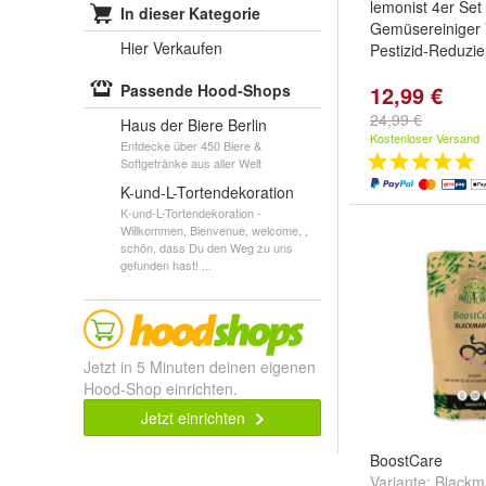
lemonist 4er Set
In dieser Kategorie
Gemüsereiniger
Hier Verkaufen
Pestizid-Reduzie
Passende Hood-Shops
12,99 €
24,99 €
Haus der Biere Berlin
Kostenloser Versand
Entdecke über 450 Biere &
Softgetränke aus aller Welt
K-und-L-Tortendekoration
K-und-L-Tortendekoration -
Willkommen, Bienvenue, welcome, ,
schön, dass Du den Weg zu uns
gefunden hast! ...
Jetzt in 5 Minuten deinen eigenen
Hood-Shop einrichten.
Jetzt einrichten
BoostCare
Variante:
Black