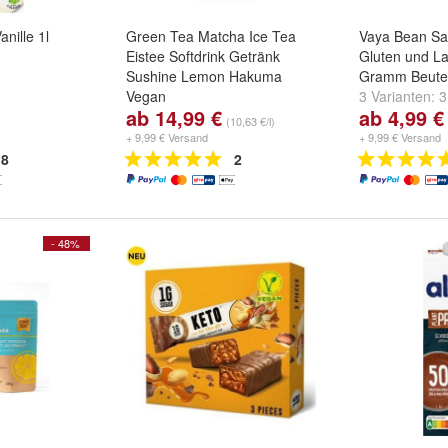
anille 1l
Green Tea Matcha Ice Tea
Vaya Bean Sa
Eistee Softdrink Getränk
Gluten und La
Sushine Lemon Hakuma
Gramm Beutel
Vegan
3 Varianten:
3
ab 14,99 €
ab 4,99 €
4 Varianten:
6 Stck.
,
15 Stck
,
Stck.
und
weit
(10,63 €/l)
24 Stck
und
weitere ...
+ 9,99 € Versand
+ 9,99 € Versand
8
2
- 48%