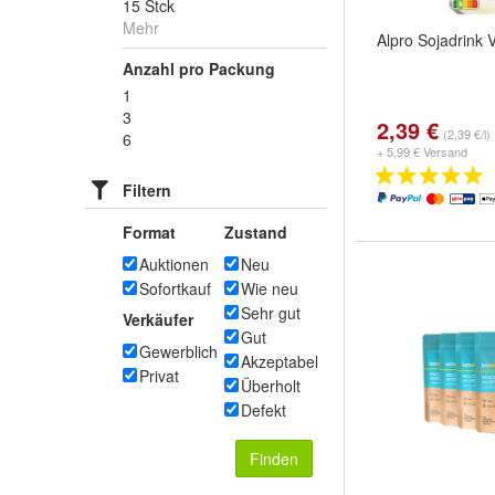
15 Stck
Mehr
Alpro Sojadrink V
Anzahl pro Packung
1
3
2,39 €
(2,39 €/l)
6
+ 5,99 € Versand
Filtern
Format
Zustand
Auktionen
Neu
Sofortkauf
Wie neu
Sehr gut
Verkäufer
Gut
Gewerblich
Akzeptabel
Privat
Überholt
Defekt
Finden