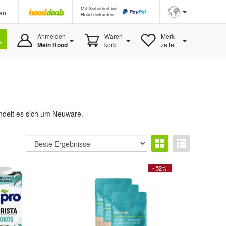
Mit Sicherheit bei
en
Hood einkaufen
Anmelden
Waren-
Merk-
Mein Hood
korb
zettel
andelt es sich um Neuware.
- 52%