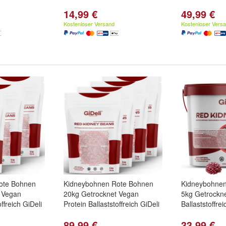
14,99 €
49,99 €
Kostenloser Versand
Kostenloser Vers
ote Bohnen
Kidneybohnen Rote Bohnen
Kidneybohnen
 Vegan
20kg Getrocknet Vegan
5kg Getrockne
ffreich GiDeli
Protein Ballaststoffreich GiDeli
Ballaststoffrei
89,99 €
33,99 €