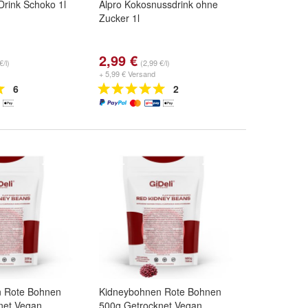
 Drink Schoko 1l
Alpro Kokosnussdrink ohne
Zucker 1l
2,99 €
€/l)
(2,99 €/l)
+ 5,99 € Versand
6
2
 Rote Bohnen
Kidneybohnen Rote Bohnen
net Vegan
500g Getrocknet Vegan