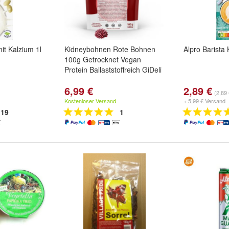
it Kalzium 1l
Kidneybohnen Rote Bohnen
Alpro Barista
100g Getrocknet Vegan
Protein Ballaststoffreich GiDeli
6,99 €
2,89 €
(2,89 
Kostenloser Versand
+ 5,99 € Versand
19
1