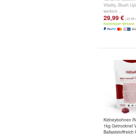
Vitality
,
Blush Upl
weitere ...
29,99 €
(49,98 
Kostenloser Versand
Kidneybohnen R
1kg Getrocknet 
Ballaststoffreich 