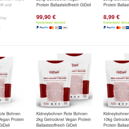
ift
und
Protein Ballaststoffreich GiDeli
Protein Ballas
99,90 €
8,99 €
€/kg)
Kostenloser Versand
Kostenloser Vers
ote Bohnen
Kidneybohnen Rote Bohnen
Kidneybohnen
Vegan Protein
2kg Getrocknet Vegan Protein
10kg Getrock
GiDeli
Ballaststoffreich GiDeli
Protein Ballas