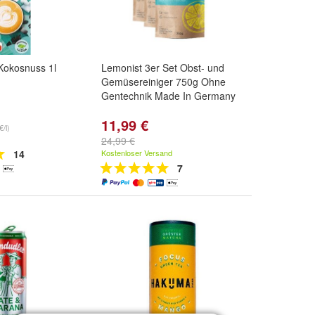
 Kokosnuss 1l
Lemonist 3er Set Obst- und
Gemüsereiniger 750g Ohne
Gentechnik Made In Germany
11,99 €
€/l)
24,99 €
14
Kostenloser Versand
7