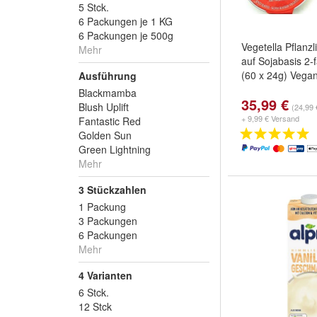
5 Stck.
6 Packungen je 1 KG
6 Packungen je 500g
Vegetella Pflanzl
Mehr
auf Sojabasis 2-f
(60 x 24g) Vega
Ausführung
Blackmamba
35,99 €
Blush Uplift
(24,99 
+ 9,99 € Versand
Fantastic Red
Golden Sun
Green Lightning
Mehr
3 Stückzahlen
1 Packung
3 Packungen
6 Packungen
Mehr
4 Varianten
6 Stck.
12 Stck