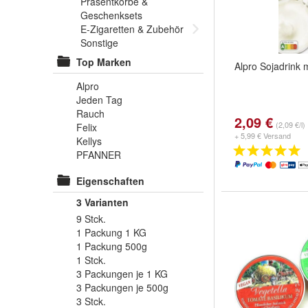
Präsentkörbe &
Geschenksets
E-Zigaretten & Zubehör
Sonstige
Top Marken
Alpro Sojadrink m
Alpro
Jeden Tag
Rauch
2,09 €
(2,09 €/l)
Felix
+ 5,99 € Versand
Kellys
PFANNER
Eigenschaften
3 Varianten
9 Stck.
1 Packung 1 KG
1 Packung 500g
1 Stck.
3 Packungen je 1 KG
3 Packungen je 500g
3 Stck.