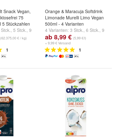
lt Snack Vegan,
Orange & Maracuja Softdrink
ktosefrei 75
Limonade Murelli Limo Vegan
 5 Stückzahlen
500ml - 4 Varianten
 Stck.
,
5 Stck.
,
9
4 Varianten:
3 Stck.
,
6 Stck.
,
9
ab 8,99 €
ere ...
Stck.
und
weitere ...
(62.375,00 € / kg)
(5,99 €/l)
+ 9,99 € Versand
1
1