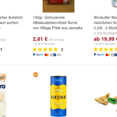
icher Aufstrich
100gr. Getrocknete
Almdudler Ma
ach sortiert,
Hibiskusblüten/dried Sorrel
natürlichen K
n
von Village Pride aus Jamaika
0,33L -3 Stüc
3 Stückzahle
2,81 €
ab 19,99 
Dosen
und
24
€/kg)
(28,10 €/kg)
+ 6,50 € Versand
+ 9,99 € Versand
7
2