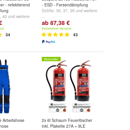
her - refektierend
- ESD - Fersendämpfung
fung
Größe:
36
,
37
,
38
und
weitere
,
40
und
weitere
...
€
ab 87,38 €
and
Kostenloser Versand
34
43
Bestseller
 Arbeitshose
2x 6l Schaum Feuerlöscher
hose
inkl. Plakette 27A = 9LE