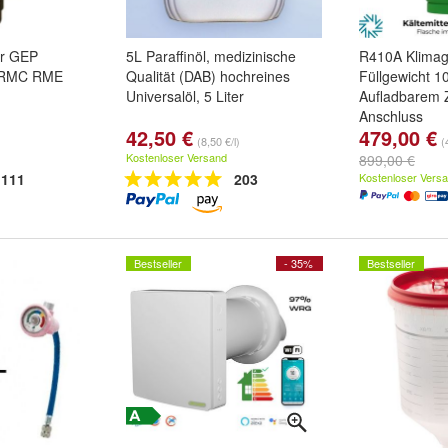
er GEP
5L Paraffinöl, medizinische
R410A Klimaga
 RMC RME
Qualität (DAB) hochreines
Füllgewicht 1
Universalöl, 5 Liter
Aufladbarem Z
Anschluss
42,50 €
479,00 €
(8,50 €/l)
(
Kostenloser Versand
899,00 €
111
203
Kostenloser Vers
Bestseller
- 35%
Bestseller