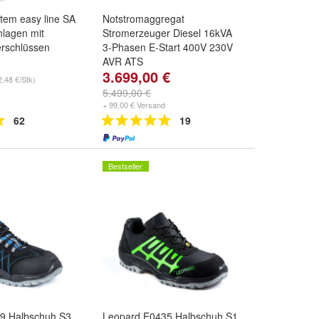
em easy line SA
Notstromaggregat
nlagen mit
Stromerzeuger Diesel 16kVA
erschlüssen
3-Phasen E-Start 400V 230V
AVR ATS
3.699,00 €
2,48 €/Stk)
5.499,00 €
+ 99,00 € Versand
62
19
Bestseller
9 Halbschuh S3
Leopard E0435 Halbschuh S1