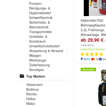
Pumpen
Reinigungs- &
Hygienebedarf
Schweißtechnik
Kältemittel R32
Sicherheits- &
Mehrwegflasche 
Alarmtechnik
2,3L Füllmenge, 
Transportmittel
Klimaanlage, 
Umkleide- &
ab 29,90 €
Variante:
Flasche
(
Sozialraum
Ventil
,
Flasche gef
149,00 €
Umweltschutzbedarf
und
nur das Vent
Kostenloser Versand
Verpackung & Versand
Waagen
Werkzeuge
Zeiterfassung
Sonstiges
Bestseller
Top Marken
Viessmann
Buderus
Remko
Helios
Maico