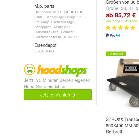
Größen von 36 b
M.p. parts
Größe:
36
,
37
,
3
Hier finden Sie z.B: GÜDE GTK
ab 85,72 €
...
2100 - Tischeinlage Einlage für
Kostenloser Versand
Kreissäge Tischkreissäge,
Scheppach Biostar 2000
Gartenhäcksler - Schalter
Geräteschalter KEDU KJD 16, ...
Eisendepot
EISENDEPOT
Bestseller
Jetzt in 5 Minuten deinen eigenen
Hood-Shop einrichten.
Jetzt einrichten
STROXX Transpor
600X400 MM 500
Rollbrett