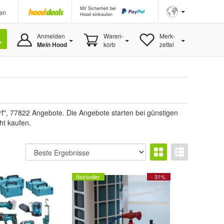
Mit Sicherheit bei
en
Hood einkaufen
Anmelden
Waren-
Merk-
Mein Hood
korb
zettel
rf", 77822 Angebote. Die Angebote starten bei günstigen
ht kaufen.
Bestseller
- 31%