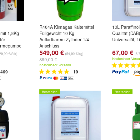
R404A Klimagas Kältemittel
10L Paraffinöl
mit 1,8Kg
Füllgewicht 10 Kg
Qualität (DAB
für
Aufladbarem Zylinder 1/4
Universalöl, 1
Wärmepumpe
Anschluss
549,00 €
67,00 €
 gefüllt ohne
29,90 €/Stk)
(54,90 €/kg)
(6,7
üllt mit Ventil
Kostenloser Vers
899,00 €
il
Kostenloser Versand
469
19
Bestseller
Bestseller