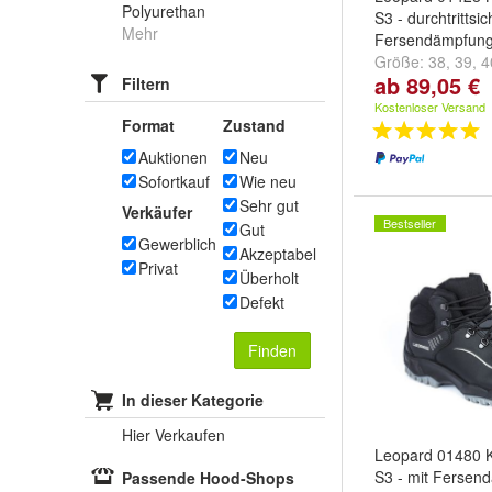
Polyurethan
S3 - durchtrittsic
Mehr
Fersendämpfun
Größe:
38
,
39
,
4
ab 89,05 €
Filtern
...
Kostenloser Versand
Format
Zustand
Auktionen
Neu
Sofortkauf
Wie neu
Sehr gut
Verkäufer
Bestseller
Gut
Gewerblich
Akzeptabel
Privat
Überholt
Defekt
Finden
In dieser Kategorie
Hier Verkaufen
Leopard 01480 K
S3 - mit Fersen
Passende Hood-Shops