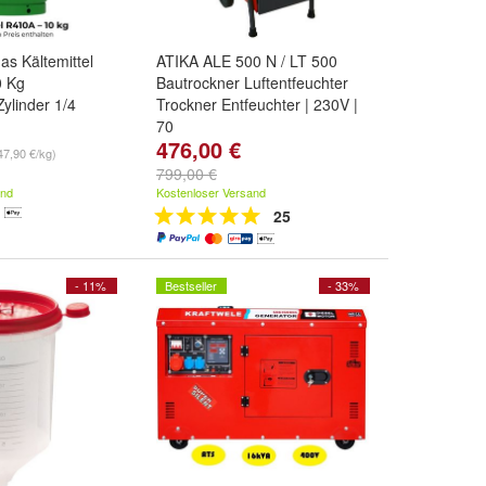
s Kältemittel
ATIKA ALE 500 N / LT 500
0 Kg
Bautrockner Luftentfeuchter
ylinder 1/4
Trockner Entfeuchter | 230V |
70
476,00 €
47,90 €/kg)
799,00 €
and
Kostenloser Versand
25
- 11%
Bestseller
- 33%