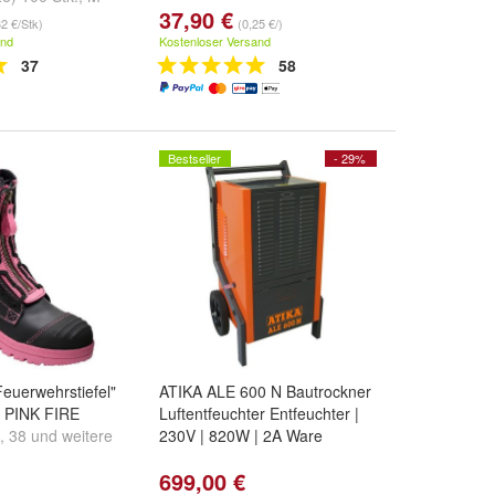
37,90 €
k.
,
L (1228) 100
32 €/Stk)
(0,25 €/)
re ...
and
Kostenloser Versand
37
58
Bestseller
- 29%
euerwehrstiefel"
ATIKA ALE 600 N Bautrockner
 PINK FIRE
Luftentfeuchter Entfeuchter |
,
38
und
weitere
230V | 820W | 2A Ware
699,00 €