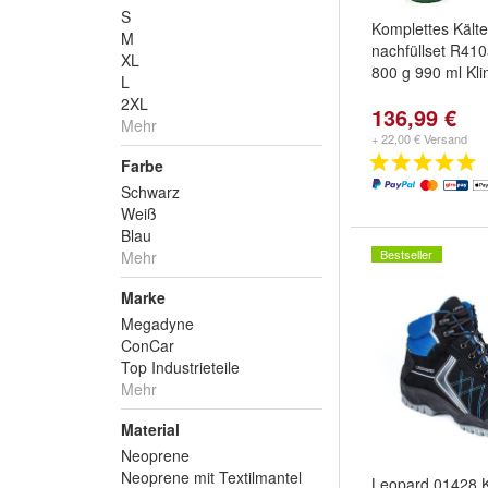
S
Komplettes Kälte
M
nachfüllset R4
XL
800 g 990 ml Kl
L
2XL
136,99 €
Mehr
+ 22,00 € Versand
Farbe
Schwarz
Weiß
Blau
Bestseller
Mehr
Marke
Megadyne
ConCar
Top Industrieteile
Mehr
Material
Neoprene
Neoprene mit Textilmantel
Leopard 01428 K