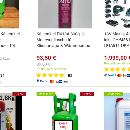
Kältemittel
Kältemittel R410A 800g 1L
18V Makita A
g
Mehrwegflasche für
inkl. DHP458
nder 1/4
Klimaanlage & Wärmepumpe
DGA511 DKP1
93,50 €
1.999,00 
2 €/kg)
Kostenloser Vers
99,90 €
Kostenloser Versand
31
92
- 80%
Bestseller
- 39%
Bestseller