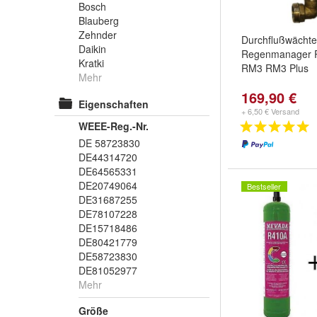
Bosch
Blauberg
Zehnder
Durchflußwächt
Daikin
Regenmanager
Kratki
RM3 RM3 Plus
Mehr
169,90 €
Eigenschaften
+ 6,50 € Versand
WEEE-Reg.-Nr.
DE 58723830
DE44314720
DE64565331
DE20749064
Bestseller
DE31687255
DE78107228
DE15718486
DE80421779
DE58723830
DE81052977
Mehr
Größe