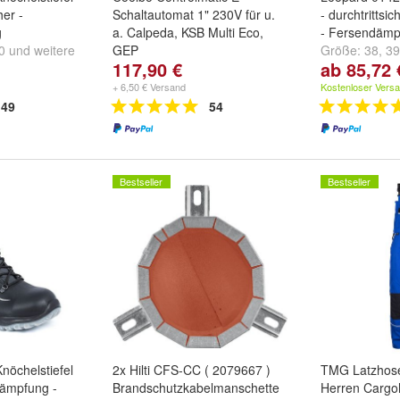
her -
Schaltautomat 1" 230V für u.
- durchtrittsic
g
a. Calpeda, KSB Multi Eco,
- Fersendämp
0
und
weitere
GEP
Größe:
38
,
39
117,90 €
ab 85,72 
...
+ 6,50 € Versand
Kostenloser Vers
49
54
Bestseller
Bestseller
nöchelstiefel
2x Hilti CFS-CC ( 2079667 )
TMG Latzhose
dämpfung -
Brandschutzkabelmanschette
Herren Cargo