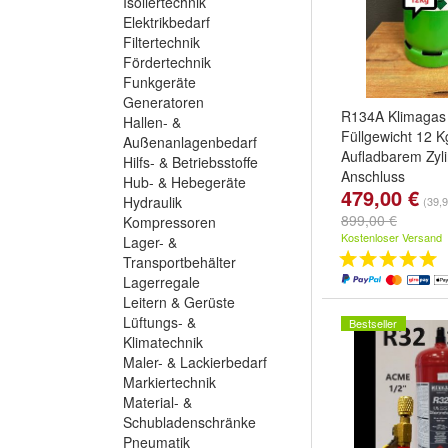
Isoliertechnik
Elektrikbedarf
Filtertechnik
Fördertechnik
Funkgeräte
Generatoren
R134A Klimagas 
Hallen- &
Füllgewicht 12 K
Außenanlagenbedarf
Aufladbarem Zyli
Hilfs- & Betriebsstoffe
Anschluss
Hub- & Hebegeräte
479,00 €
Hydraulik
(39,9
899,00 €
Kompressoren
Kostenloser Versand
Lager- &
Transportbehälter
Lagerregale
Leitern & Gerüste
Lüftungs- &
Bestseller
Klimatechnik
Maler- & Lackierbedarf
Markiertechnik
Material- &
Schubladenschränke
Pneumatik