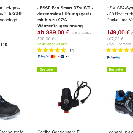
mittel-gas-
JESSP Eco Smart DZ50WR -
HSM SPA-Syst
10a-FLASCHE
dezentrales Lüftungsgerät
- 60 Becherei
imaanlage
mit bis zu 97%
Deckel und V
Wärmerückgewinnung
ab 389,00 €
149,00 €
App-gesteuerte dezentrale
(389,00 €/Stk)
(
Wohnraumlüftung mit F7-Filter
599,00 €
167,20 €
& Boost-Funktion
119
Kostenloser Versand
+ 9,50 € Versand
Steuerungsart:
CO2
und
11
Luftfeuchte
Bestseller
Bestseller
nöchelstiefel
Coelbo Controlmatic E
Leopard 0142