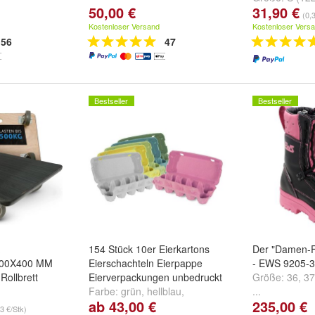
50,00 €
31,90 €
(1227) 100 St
(0,
Stk.
und
weite
Kostenloser Versand
Kostenloser Vers
56
47
Bestseller
Bestseller
154 Stück 10er Eierkartons
Der "Damen-F
 600X400 MM
Eierschachteln Eierpappe
- EWS 9205-3
Rollbrett
Eierverpackungen unbedruckt
Größe:
36
,
37
Farbe:
grün
,
hellblau
,
...
ab 43,00 €
235,00 €
dunkelgrün
und
weitere ...
3 €/Stk)