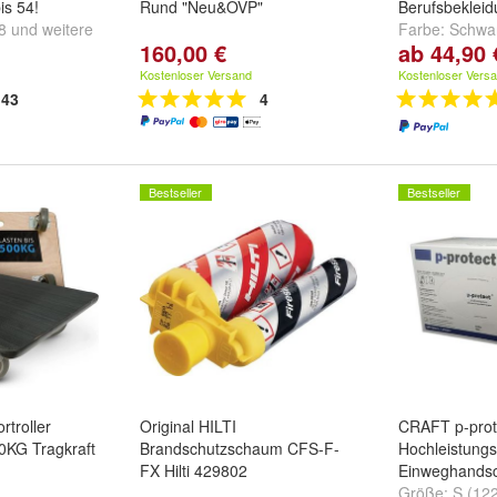
is 54!
Rund "Neu&OVP"
Berufsbeklei
8
und
weitere
Farbe:
Schwa
160,00 €
ab 44,90 
Grau/Schwar
Kostenloser Versand
Kostenloser Vers
43
4
Bestseller
Bestseller
troller
Original HILTI
CRAFT p-prot
KG Tragkraft
Brandschutzschaum CFS-F-
Hochleistungs
FX Hilti 429802
Einweghandsc
Größe:
S (122