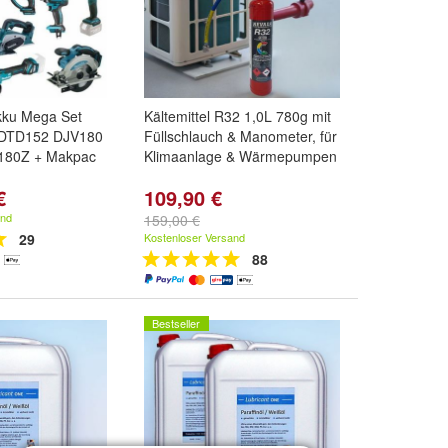
kku Mega Set
Kältemittel R32 1,0L 780g mit
 DTD152 DJV180
Füllschlauch & Manometer, für
80Z + Makpac
Klimaanlage & Wärmepumpen
€
109,90 €
and
159,00 €
29
Kostenloser Versand
88
Bestseller