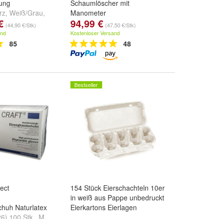
dung
Schaumlöscher mit
rz
,
Weiß/Grau
,
Manometer
€
94,99 €
z
und
weitere ...
(44,90 €/Stk)
(47,50 €/Stk)
and
Kostenloser Versand
85
48
Bestseller
ect
154 Stück Eierschachteln 10er
in weiß aus Pappe unbedruckt
huh Naturlatex
Eierkartons Eierlagen
6) 100 Stk.
,
M