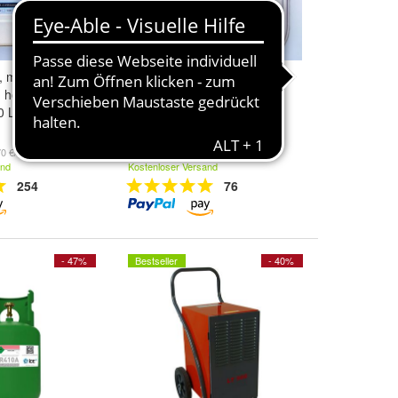
, medizinische
20L Paraffinöl, medizinische
) hochreines
Qualität (DAB) hochreines
0 Liter
Universalöl, 20 Liter
125,00 €
0 €/l)
(6,25 €/l)
and
Kostenloser Versand
254
76
- 47%
Bestseller
- 40%