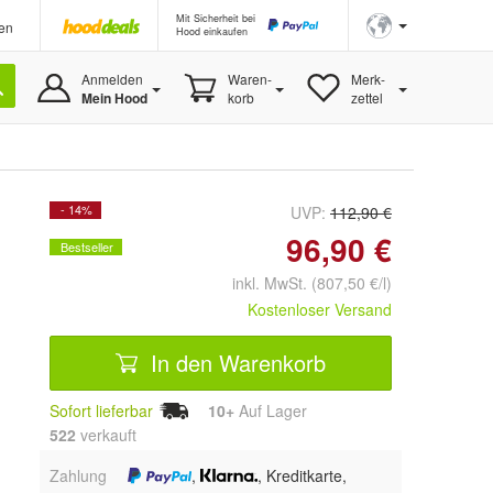
Mit Sicherheit bei
en
Hood einkaufen
Anmelden
Waren-
Merk-
Mein Hood
korb
zettel
- 14%
UVP:
112,90 €
96,90 €
Bestseller
inkl. MwSt. (807,50 €/l)
Kostenloser Versand
In den Warenkorb
Sofort lieferbar
10+
Auf Lager
522
 verkauft
Zahlung
,
, Kreditkarte,