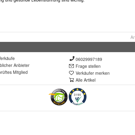
Ar
erkäufe
06029997189
lich
er Anbieter
Frage stellen
rüft
es Mitglied
Verkäufer merken
Alle Artikel
3190