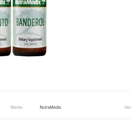
Marke:
NutraMedix
Her