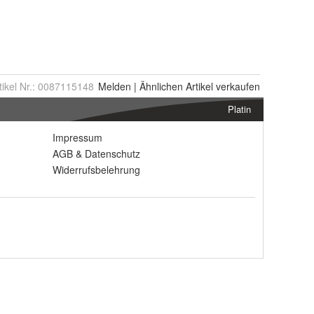
tikel Nr.:
0087115148
Melden
|
Ähnlichen
Artikel verkaufen
Platin
Impressum
AGB
&
Datenschutz
Widerrufsbelehrung