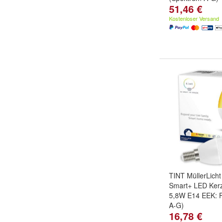
51,46 €
Kostenloser Versand
TINT MüllerLicht
Smart+ LED Kerz
5,8W E14 EEK: 
A-G)
16,78 €