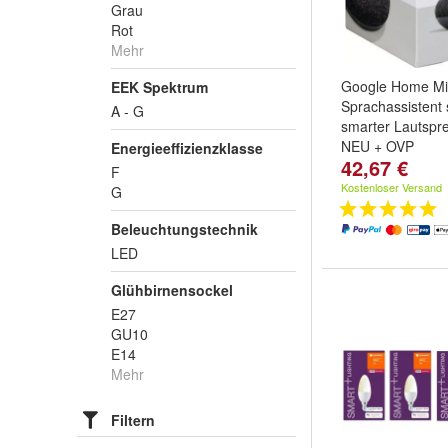
Grau
Rot
Mehr
Google Home Mi
EEK Spektrum
Sprachassistent
A - G
smarter Lautspr
NEU + OVP
Energieeffizienzklasse
42,67 €
F
Kostenloser Versand
G
Beleuchtungstechnik
LED
Glühbirnensockel
E27
GU10
E14
Mehr
Filtern