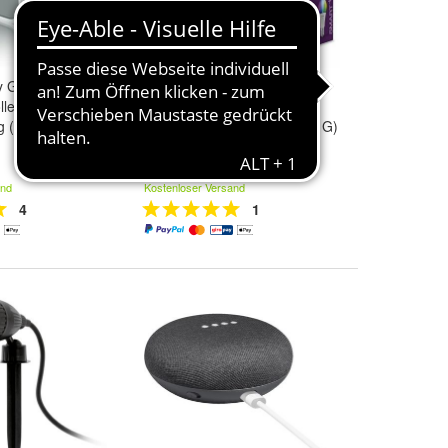
fy Gateway
Ledvance Smart+ RGB LED
ler zur
mit Fernbedienung ZigBee
g (Beschreibung
E27 EEK F (Spektrum A bis G)
19,85 €
and
Kostenloser Versand
4
1