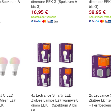
 (Spektrum A
dimmbar EEK G (Spektrum A
dimmbar EEK:
bis G)
bis G)
16,95 €
38,95 €
Kostenloser Versand
Kostenloser Vers
t-C LED
4x Ledvance Smart+ LED
2x Ledvance 
 Mesh E27
ZigBee Lampe E27 warmweiß
ZigBee Lichts
EK: F
dimm EEK F (Spektrum A bis
+ Fernbedien
G)