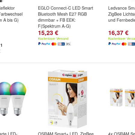
eflektor
EGLO Connect-C LED Smart
Ledvance Sma
arbwechsel
Bluetooth Mesh E27 RGB
ZigBee Lichts
m A bis G)
dimmbar + FB EEK:
und Fernbedi
F(Spektrum A-G)
15,23 €
16,37 €
Kostenloser Versand
Kostenloser Vers
1
arte LED-
OSRAM Smart+ LED, ZigBee
4x OSRAM Sm