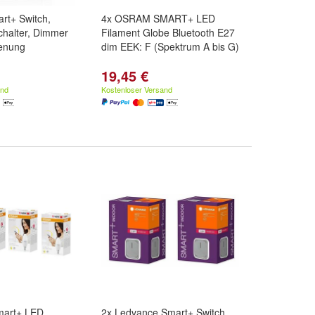
rt+ Switch,
4x OSRAM SMART+ LED
chalter, Dimmer
Filament Globe Bluetooth E27
enung
dim EEK: F (Spektrum A bis G)
19,45 €
and
Kostenloser Versand
art+ LED
2x Ledvance Smart+ Switch,