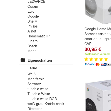
LEDVANCE
Osram
Eglo
Google
Shelly
Philips
Google Home Mi
Allnet
Sprachassistent 
Homematic IP
smarter Lautspr
Fibaro
OVP
Bosch
30,95 €
Mehr
Kostenloser Versand
Eigenschaften
Farbe
Weiß
Mehrfarbig
Schwarz
tunable white
Tunable White
tunable white RGB
weiß-grau-Kreide-chalk
Dimmbar