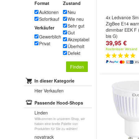
Format
Zustand
Auktionen
Neu
4x Ledvance Sm
Sofortkauf
Wie neu
ZigBee E14 war
Sehr gut
Verkäufer
dimmbar EEK F 
Gut
bis G)
Gewerblich
Akzeptabel
39,95 €
Privat
Überholt
Kostenloser Versand
Defekt
Finden
In dieser Kategorie
Hier Verkaufen
Passende Hood-Shops
Linden
Willkommen in unserem Shop, wir
haben eine breite Palette von
Produkten für Sie zu wählen!
novatrack