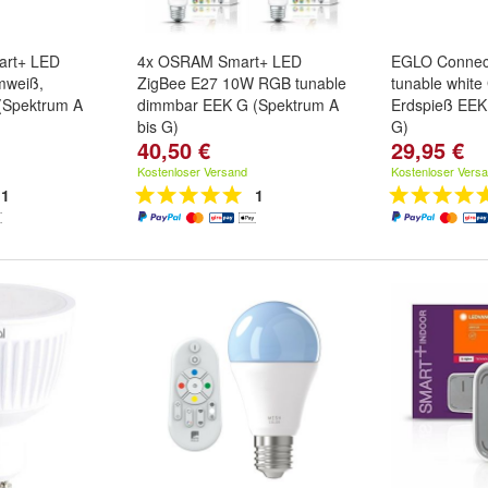
art+ LED
4x OSRAM Smart+ LED
EGLO Connec
mweiß,
ZigBee E27 10W RGB tunable
tunable white
(Spektrum A
dimmbar EEK G (Spektrum A
Erdspieß EEK
bis G)
G)
40,50 €
29,95 €
Kostenloser Versand
Kostenloser Vers
1
1