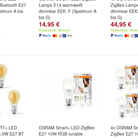
luetooth E27
Lampe E14 warmweiß
ZigBee Lamp
ktrum A bis
dimmbar EEK: F (Spektrum A
dimmbar EEK:
bis G)
bis G)
14,95 €
44,95 €
Kostenloser Versand
Kostenloser Vers
RT+ LED
OSRAM Smart+ LED ZigBee
4x OSRAM Sm
5,5W E27 BT
E27 10W RGB tunable
ZigBee E27 1