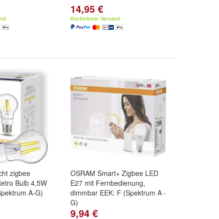
14,95 €
and
Kostenloser Versand
cht zigbee
OSRAM Smart+ Zigbee LED
etro Bulb 4,5W
E27 mit Fernbedienung,
Spektrum A-G)
dimmbar EEK: F (Spektrum A -
G)
9,94 €