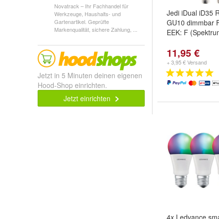
Novatrack – Ihr Fachhandel für
Jedi iDual iD35 R
Werkzeuge, Haushalts- und
Gartenartikel. Geprüfte
GU10 dimmbar F
Markenqualität, sichere Zahlung, ...
EEK: F (Spektru
11,95 €
+ 3,95 € Versand
Jetzt in 5 Minuten deinen eigenen
Hood-Shop einrichten.
Jetzt einrichten
4x Ledvance sm