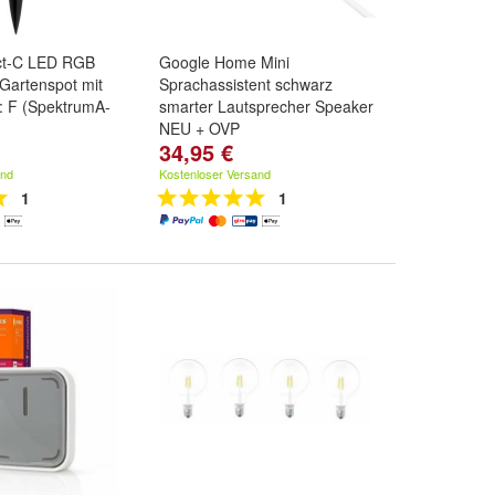
t-C LED RGB
Google Home Mini
 Gartenspot mit
Sprachassistent schwarz
: F (SpektrumA-
smarter Lautsprecher Speaker
NEU + OVP
34,95 €
and
Kostenloser Versand
1
1