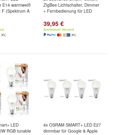
e E14 warmweiß
ZigBee Lichtschalter, Dimmer
 F (Spektrum A
+ Fernbedienung für LED
39,95 €
and
Kostenloser Versand
art+ LED
4x OSRAM SMART+ LED E27
0W RGB tunable
dimmbar für Google & Apple