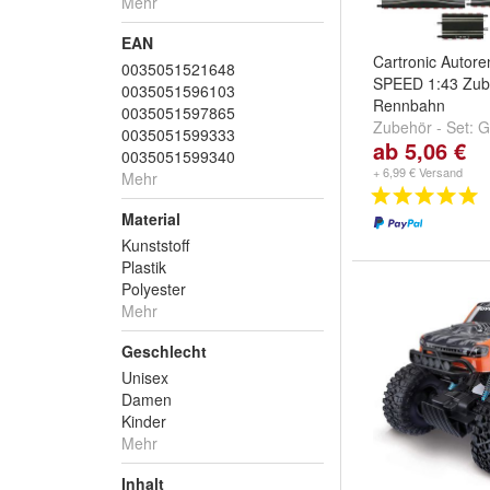
Mehr
EAN
Cartronic Autor
0035051521648
SPEED 1:43 Zub
0035051596103
Rennbahn
0035051597865
Zubehör - Set:
G
0035051599333
ab 5,06 €
spurig (2 Stück)
0035051599340
Gerade 177mm (
+ 6,99 € Versand
Mehr
82000
und
+
Material
Kunststoff
Plastik
Polyester
Mehr
Geschlecht
Unisex
Damen
Kinder
Mehr
Inhalt