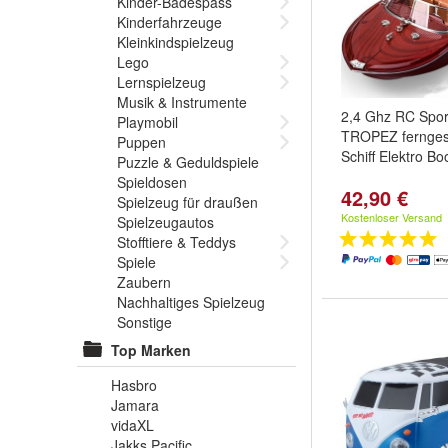
Kinder-Badespass
Kinderfahrzeuge
Kleinkindspielzeug
Lego
Lernspielzeug
Musik & Instrumente
2,4 Ghz RC Spor
Playmobil
TROPEZ fernges
Puppen
Schiff Elektro Bo
Puzzle & Geduldspiele
Spieldosen
42,90 €
Spielzeug für draußen
Kostenloser Versand
Spielzeugautos
Stofftiere & Teddys
Spiele
Zaubern
Nachhaltiges Spielzeug
Sonstige
Top Marken
Hasbro
Jamara
vidaXL
Jakks Pacific