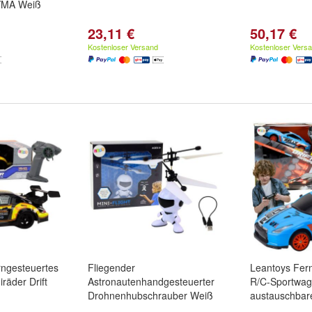
YMA Weiß
23,11 €
50,17 €
Kostenloser Versand
Kostenloser Vers
ngesteuertes
Fliegender
Leantoys Fer
räder Drift
Astronautenhandgesteuerter
R/C-Sportwag
Drohnenhubschrauber Weiß
austauschbar