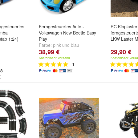
ngesteuertes
Ferngesteuertes Auto -
RC Kipplast
amba
Volkswagen New Beetle Easy
ferngesteuert
tab 1:24)
Play
LKW Laster M
Farbe:
pink
und
blau
38,99 €
29,90 €
Kostenloser Versand
Kostenloser Vers
1
8