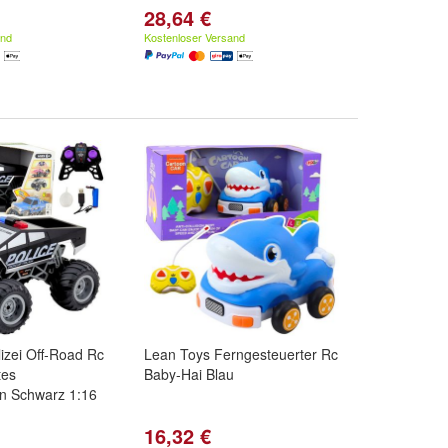
28,64 €
and
Kostenloser Versand
izei Off-Road Rc
Lean Toys Ferngesteuerter Rc
tes
Baby-Hai Blau
n Schwarz 1:16
16,32 €