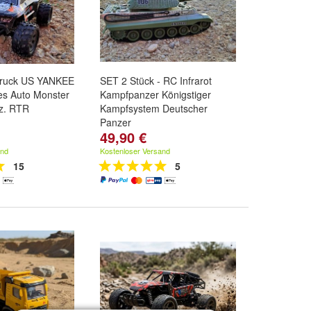
Truck US YANKEE
SET 2 Stück - RC Infrarot
es Auto Monster
Kampfpanzer Königstiger
z. RTR
Kampfsystem Deutscher
Panzer
49,90 €
and
Kostenloser Versand
15
5