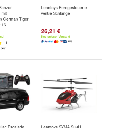
Panzer
Leantoys Ferngesteuerte
 mit
weiße Schlange
on German Tiger
1:16
26,21 €
and
Kostenloser Versand
1
llac Escalade
Leantoys SYMA S39H