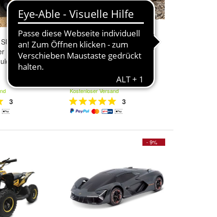
er SUPER TRUCK
RC Monster Buggy MUSCLE
er Lastwagen
X2 ferngesteuertes Auto
uldenkipper
Monster Truck 2,4 Ghz
33,90 €
and
Kostenloser Versand
3
3
- 9%