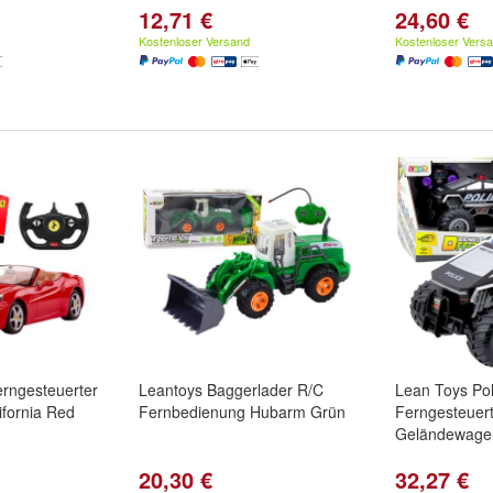
12,71 €
24,60 €
Kostenloser Versand
Kostenloser Vers
erngesteuerter
Leantoys Baggerlader R/C
Lean Toys Pol
ifornia Red
Fernbedienung Hubarm Grün
Ferngesteuer
Geländewage
20,30 €
32,27 €