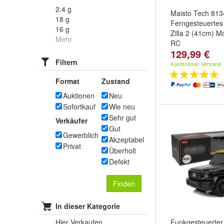
2.4 g
Maisto Tech 813
18 g
Ferngesteuertes
16 g
Zilla 2 (41cm) M
Mehr
RC
129,99 €
Filtern
Kostenloser Versand
Format
Zustand
Auktionen
Neu
Sofortkauf
Wie neu
Sehr gut
Verkäufer
Gut
Gewerblich
Akzeptabel
Privat
Überholt
Defekt
Finden
In dieser Kategorie
Hier Verkaufen
Funkgesteuerte