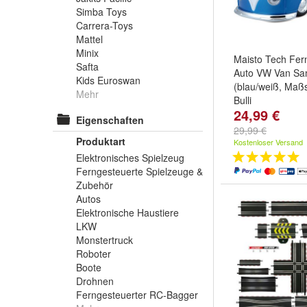
Simba Toys
Carrera-Toys
Mattel
Minix
Maisto Tech Fer
Safta
Auto VW Van S
Kids Euroswan
(blau/weiß, Maßs
Mehr
Bulli
24,99 €
Eigenschaften
29,99 €
Produktart
Kostenloser Versand
Elektronisches Spielzeug
Ferngesteuerte Spielzeuge &
Zubehör
Autos
Elektronische Haustiere
LKW
Monstertruck
Roboter
Boote
Drohnen
Ferngesteuerter RC-Bagger