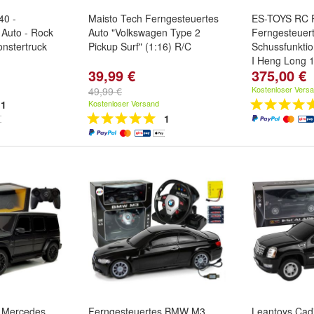
40 -
Maisto Tech Ferngesteuertes
ES-TOYS RC 
 Auto - Rock
Auto "Volkswagen Type 2
Ferngesteuert
onstertruck
Pickup Surf" (1:16) R/C
Schussfunkti
I Heng Long 
39,99 €
375,00 €
Kostenloser Vers
49,99 €
1
Kostenloser Versand
1
r Mercedes
Ferngesteuertes BMW M3
Leantoys Cadi