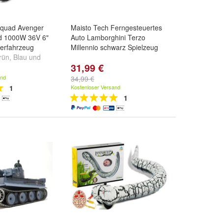
rquad Avenger
Maisto Tech Ferngesteuertes
d 1000W 36V 6"
Auto Lamborghini Terzo
derfahrzeug
Millennio schwarz Spielzeug
rün
,
Blau
und
31,99 €
and
34,99 €
1
Kostenloser Versand
1