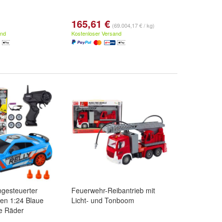
165,61 €
(69.004,17 € / kg)
and
Kostenloser Versand
ngesteuerter
Feuerwehr-Reibantrieb mit
en 1:24 Blaue
Licht- und Tonboom
e Räder