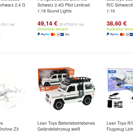
chwarz 2,4 G
Schwarz 2.4G Pilot Lenkrad
R/C Schwarzl
1:18 Sound Lights
1:16
49,14 €
38,60 €
,33 € / kg)
(20.475,00 € / kg)
Kostenloser Versand
Kostenloser Vers
ys
Lean Toys Batteriebetriebenes
Lean Toys R/
Drohne Z3
Geländefahrzeug weiß
Flugzeug Lich