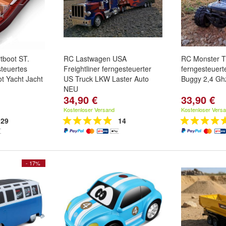
tboot ST.
RC Lastwagen USA
RC Monster 
teuertes
Freightliner ferngesteuerter
ferngesteuert
ot Yacht Jacht
US Truck LKW Laster Auto
Buggy 2,4 Gh
NEU
34,90 €
33,90 €
Kostenloser Versand
Kostenloser Vers
29
14
- 17%