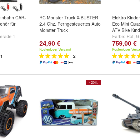
ennbahn CAR-
RC Monster Truck X-BUSTER
Elektro Kinde
ehör für
2,4 Ghz. Ferngesteuertes Auto
Eco Mini Qua
Monster Truck
ATV Bike Kin
erade 1-
Farbe:
Rot
,
G
24,90 €
759,00 €
 82002
,
weitere ...
2 Stück)
Kostenloser Versand
Kostenloser Vers
1
2
- 20%