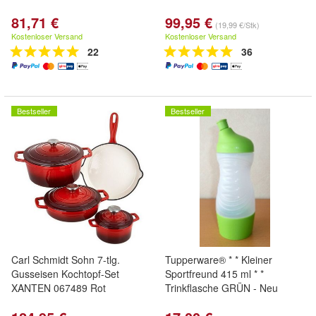
81,71 €
99,95 €
(19,99 €/Stk)
Kostenloser Versand
Kostenloser Versand
22
36
Bestseller
Bestseller
Carl Schmidt Sohn 7-tlg.
Tupperware® * * Kleiner
Gusseisen Kochtopf-Set
Sportfreund 415 ml * *
XANTEN 067489 Rot
Trinkflasche GRÜN - Neu