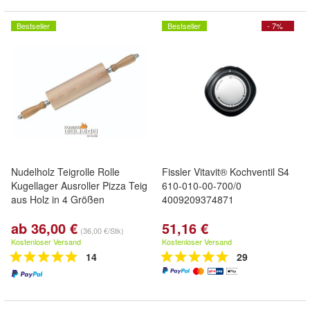
Bestseller
Bestseller
- 7%
Nudelholz Teigrolle Rolle
Fissler Vitavit® Kochventil S4
Kugellager Ausroller Pizza Teig
610-010-00-700/0
aus Holz in 4 Größen
4009209374871
ab 36,00 €
51,16 €
(36,00 €/Stk)
Kostenloser Versand
Kostenloser Versand
14
29