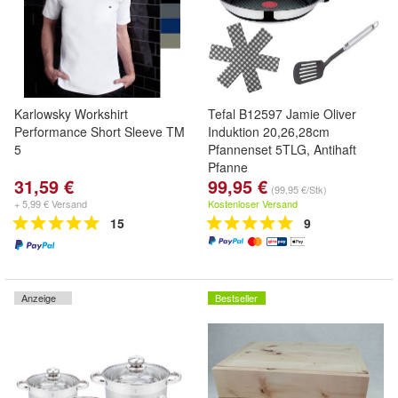
Karlowsky Workshirt
Tefal B12597 Jamie Oliver
Performance Short Sleeve TM
Induktion 20,26,28cm
5
Pfannenset 5TLG, Antihaft
Pfanne
31,59 €
99,95 €
(99,95 €/Stk)
+ 5,99 € Versand
Kostenloser Versand
15
9
Anzeige
Bestseller