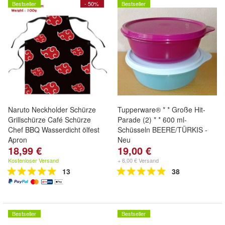
Bestseller
- 50%
Bestseller
Naruto Neckholder Schürze
Tupperware® * * Große Hit-
Grillschürze Café Schürze
Parade (2) * * 600 ml-
Chef BBQ Wasserdicht ölfest
Schüsseln BEERE/TÜRKIS -
Apron
Neu
18,99 €
19,00 €
Kostenloser Versand
+ 6,00 € Versand
13
38
Bestseller
Bestseller