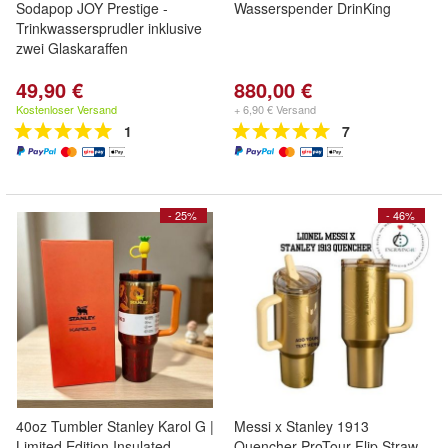
Sodapop JOY Prestige -
Wasserspender DrinKing
Trinkwassersprudler inklusive
zwei Glaskaraffen
49,90 €
880,00 €
Kostenloser Versand
+ 6,90 € Versand
1
7
- 25%
- 46%
40oz Tumbler Stanley Karol G |
Messi x Stanley 1913
Limited Edition Insulated
Quencher ProTour Flip Straw