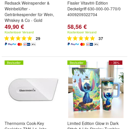
Redsack Weinspender &
Fissler Vitavit® Edition
Weinbelüfter -
Deckelgriff 630-000-00-770/0
Getränkespender für Wein,
4009209322704
Whiskey & Co - Gold
49,90 €
58,56 €
Kostenloser Versand
Kostenloser Versand
29
37
Bestseller
Bestseller
- 36%
Thermomix Cook-Key
Limited Edition Glow in Dark