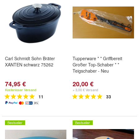
Carl Schmidt Sohn Bräter
Tupperware * * Griffbereit
XANTEN schwarz 75262
Großer Top-Schaber * *
Teigschaber - Neu
74,95 €
20,00 €
Kostenloser Versand
+ 3,00 € Versand
11
33
Bestseller
Bestseller