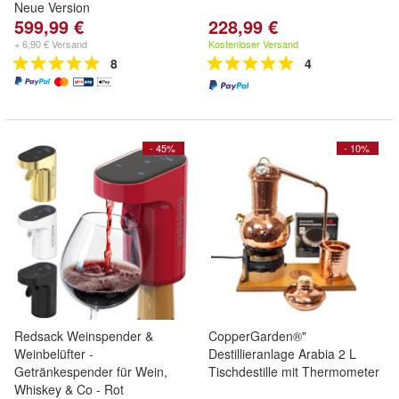
Neue Version
599,99 €
228,99 €
+ 6,90 € Versand
Kostenloser Versand
8
4
- 45%
- 10%
Redsack Weinspender &
CopperGarden®"
Weinbelüfter -
Destillieranlage Arabia 2 L
Getränkespender für Wein,
Tischdestille mit Thermometer
Whiskey & Co - Rot