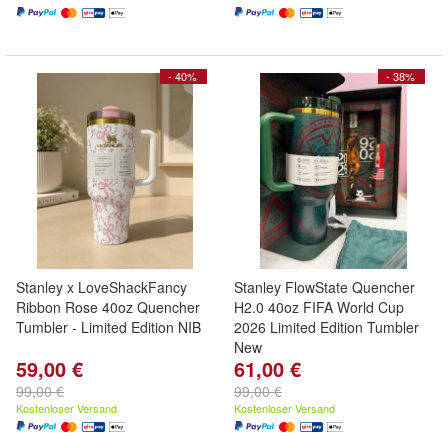
- 40%
- 38%
Stanley x LoveShackFancy
Stanley FlowState Quencher
Ribbon Rose 40oz Quencher
H2.0 40oz FIFA World Cup
Tumbler - Limited Edition NIB
2026 Limited Edition Tumbler
New
59,00 €
61,00 €
99,00 €
99,00 €
Kostenloser Versand
Kostenloser Versand