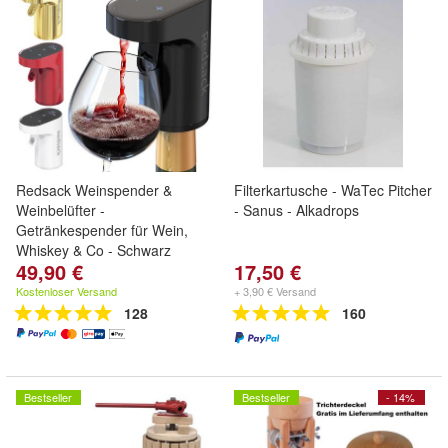
Redsack Weinspender &
Filterkartusche - WaTec Pitcher
Weinbelüfter -
- Sanus - Alkadrops
Getränkespender für Wein,
Whiskey & Co - Schwarz
49,90 €
17,50 €
Kostenloser Versand
+ 3,90 € Versand
128
160
Bestseller
Bestseller
- 14%