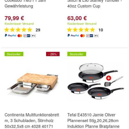
Cookidoo TM5 I 1 Jahr
Stitch & Lilo Stanley Tumbler -
Gewährleistung
40oz Custom Cup
79,99 €
63,00 €
Kostenloser Versand
Kostenloser Versand
29
10
Bestseller
- 26%
Bestseller
Continenta Multifunktionsbrett
Tefal E43510 Jamie Oliver
m, 3 Schubladen, Stirnholz
Pfannenset 5tlg,20,26,28cm
50x32,5x8 cm 4028 40171
Induktion Pfanne Bratpfanne