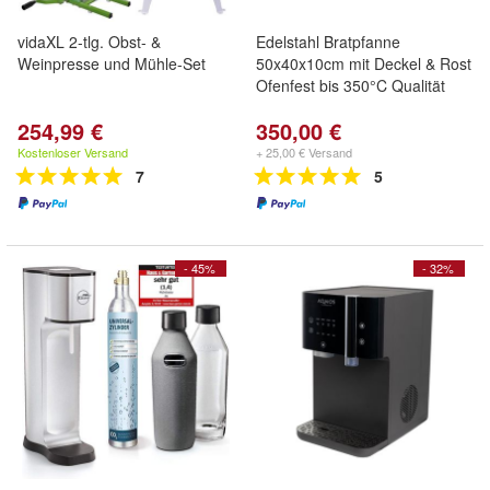
vidaXL 2-tlg. Obst- &
Edelstahl Bratpfanne
Weinpresse und Mühle-Set
50x40x10cm mit Deckel & Rost
Ofenfest bis 350°C Qualität
254,99 €
350,00 €
Kostenloser Versand
+ 25,00 € Versand
7
5
- 45%
- 32%