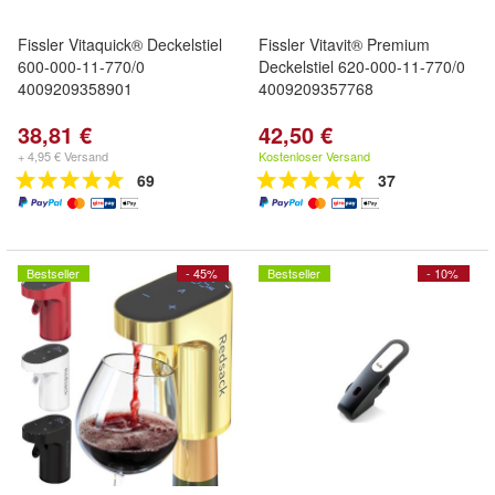
Fissler Vitaquick® Deckelstiel
Fissler Vitavit® Premium
600-000-11-770/0
Deckelstiel 620-000-11-770/0
4009209358901
4009209357768
38,81 €
42,50 €
+ 4,95 € Versand
Kostenloser Versand
69
37
Bestseller
- 45%
Bestseller
- 10%