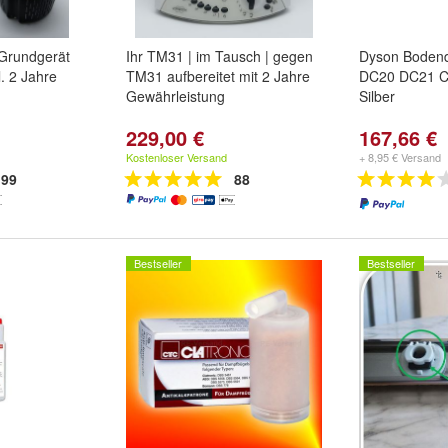
Grundgerät
Ihr TM31 | im Tausch | gegen
Dyson Bodend
kl. 2 Jahre
TM31 aufbereitet mit 2 Jahre
DC20 DC21 C
Gewährleistung
Silber
229,00 €
167,66 €
Kostenloser Versand
+ 8,95 € Versand
99
88
Bestseller
Bestseller