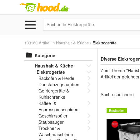
103160 Artikel in
Haushalt & Küche
›
Elektrogeräte
Kategorie
Diverse Elektroge
Haushalt & Küche
Zum Thema "Haushalt
Elektrogeräte
Artikel der gefunde
Backöfen & Herde
Dunstabzugshauben
Gefriergeräte &
Suche speichern
Kühlschränke
Kaffee- &
Espressomaschinen
Bestseller
Geschirrspüler
Staubsauger
Trockner &
Waschmaschinen