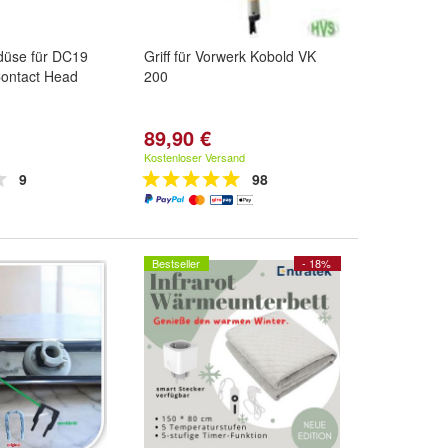
üse für DC19
Griff für Vorwerk Kobold VK
ontact Head
200
89,90 €
Kostenloser Versand
9
98
Bestseller
- 18%