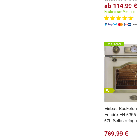
ab 114,99 €
cm
Kostenloser Versand
Bestseller
Einbau Backofen
Empire EH 6355 
67L Selbstreing
769,99 €