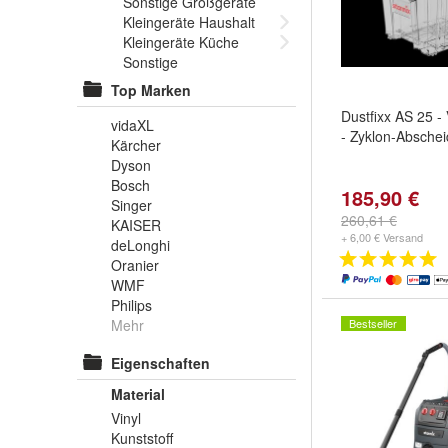
Sonstige Großgeräte
Kleingeräte Haushalt
Kleingeräte Küche
Sonstige
Top Marken
Dustfixx AS 25 -
vidaXL
- Zyklon-Abschei
Kärcher
Dyson
Bosch
185,90 €
Singer
260,61 €
KAISER
+ 6,00 € Versand
deLonghi
Oranier
WMF
Philips
Mehr
Bestseller
Eigenschaften
Material
Vinyl
Kunststoff