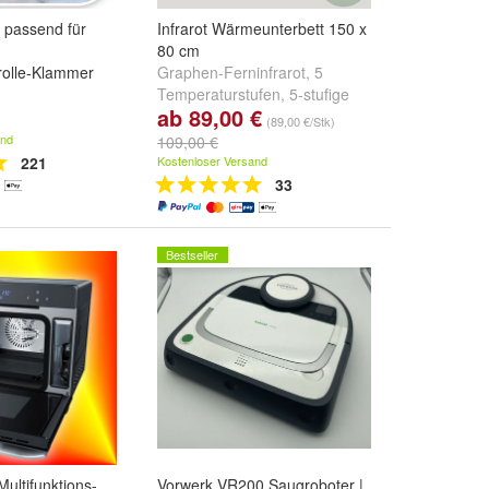
, passend für
Infrarot Wärmeunterbett 150 x
80 cm
rolle-Klammer
Graphen-Ferninfrarot, 5
Temperaturstufen, 5-stufige
ab 89,00 €
Timer-Funktion, Heizdecke
(89,00 €/Stk)
zusätzlicher Smart-Stecker:
Ja
and
109,00 €
und
Nein
221
Kostenloser Versand
33
Bestseller
ultifunktions-
Vorwerk VR200 Saugroboter |