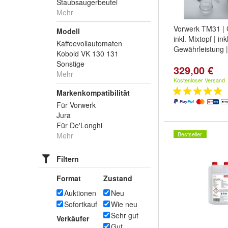
Staubsaugerbeutel
Mehr
Vorwerk TM31 | 
Modell
inkl. Mixtopf | in
Kaffeevollautomaten
Gewährleistung |
Kobold VK 130 131
Sonstige
329,00 €
Mehr
Kostenloser Versand
Markenkompatibilität
Für Vorwerk
Jura
Für De'Longhi
Bestseller
Mehr
Filtern
Format
Zustand
Auktionen
Neu
Sofortkauf
Wie neu
Sehr gut
Verkäufer
Gut