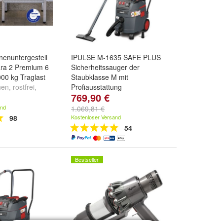
enuntergestell
IPULSE M-1635 SAFE PLUS
ara 2 Premium 6
Sicherheitssauger der
00 kg Traglast
Staubklasse M mit
n, rostfrei,
Profiausstattung
769,90 €
rappelfreie
and
1.069,81 €
98
Kostenloser Versand
54
Bestseller