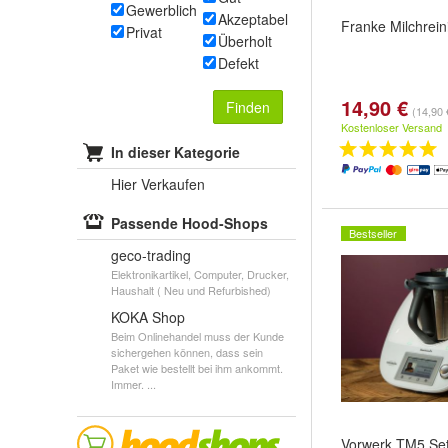
Gewerblich
Akzeptabel
Franke Milchrein
Privat
Überholt
Defekt
14,90 €
Finden
(14,90 €
Kostenloser Versand
In dieser Kategorie
Hier Verkaufen
Passende Hood-Shops
Bestseller
geco-trading
Elektronikartikel, Computer, Drucker,
Haushalt ( Neu und Refurbished)
KOKA Shop
Beim Onlinehandel muss der Kunde
sichergehen können, dass sein
Paket wie bestellt bei ihm ankommt.
Immer. ...
Vorwerk TM5 Set