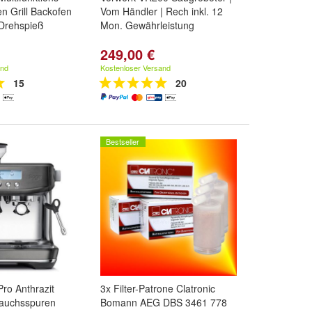
n Grill Backofen
Vom Händler | Rech inkl. 12
 Drehspieß
Mon. Gewährleistung
249,00 €
and
Kostenloser Versand
15
20
Bestseller
Pro Anthrazit
3x Filter-Patrone Clatronic
auchsspuren
Bomann AEG DBS 3461 778