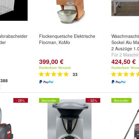
 Vorabscheider
Flockenquetsche Elektrische
Waschmaschin
der
Flocman, KoMo
Sockel Alu M
2 Auszüge 1.0
Für 2 Maschine
399,00 €
424,50 €
geschweisste 
Ausführung
Kostenloser Versand
Kostenloser Vers
33
388
- 26%
Bestseller
- 32%
Bestseller