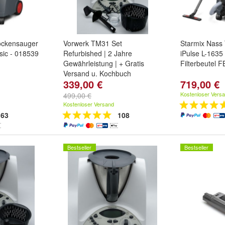
ockensauger
Vorwerk TM31 Set
Starmix Nass
sic - 018539
Refurbished | 2 Jahre
iPulse L-1635 
Gewährleistung | + Gratis
Filterbeutel 
Versand u. Kochbuch
339,00 €
719,00 €
Kostenloser Vers
499,00 €
Kostenloser Versand
63
108
Bestseller
Bestseller