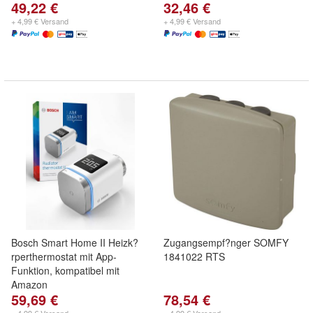
49,22 €
32,46 €
+ 4,99 € Versand
+ 4,99 € Versand
Bosch Smart Home II Heizk?
Zugangsempf?nger SOMFY
rperthermostat mit App-
1841022 RTS
Funktion, kompatibel mit
Amazon
59,69 €
78,54 €