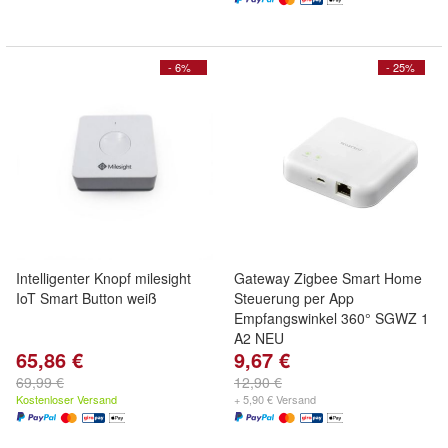
- 6%
- 25%
Intelligenter Knopf milesight
Gateway Zigbee Smart Home
IoT Smart Button weiß
Steuerung per App
Empfangswinkel 360° SGWZ 1
A2 NEU
65,86 €
9,67 €
69,99 €
12,90 €
Kostenloser Versand
+ 5,90 € Versand