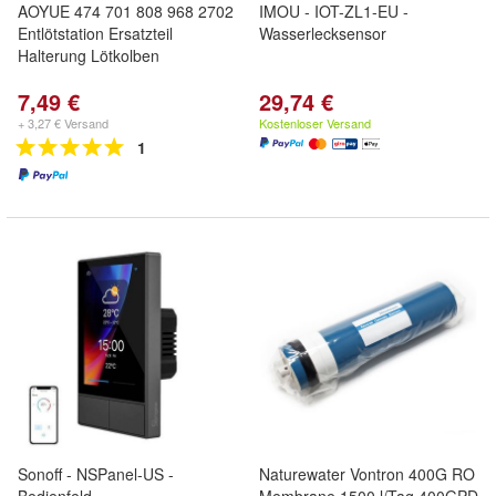
AOYUE 474 701 808 968 2702
IMOU - IOT-ZL1-EU -
Entlötstation Ersatzteil
Wasserlecksensor
Halterung Lötkolben
7,49 €
29,74 €
+ 3,27 € Versand
Kostenloser Versand
1
Sonoff - NSPanel-US -
Naturewater Vontron 400G RO