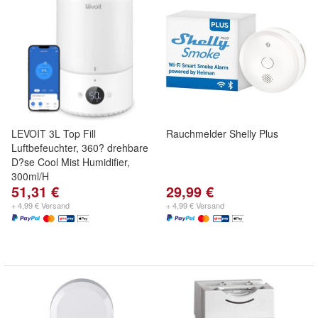
LEVOIT 3L Top Fill
Rauchmelder Shelly Plus
Luftbefeuchter, 360? drehbare
D?se Cool Mist Humidifier,
300ml/H
51,31 €
29,99 €
+ 4,99 € Versand
+ 4,99 € Versand