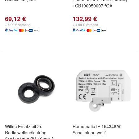
1CB190050007POA
69,12 €
132,99 €
+ 4,99 € Versand
+ 4,99 € Versand
Wiltec Ersatzteil 2x
Homematic IP 154346A0
Radialwellendichtring
Schaltaktor, wei?
24x11x4mm Ø I 10mm A