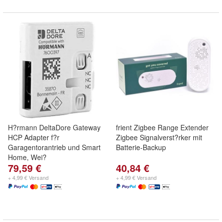
H?rmann DeltaDore Gateway
frient Zigbee Range Extender
HCP Adapter f?r
Zigbee Signalverst?rker mit
Garagentorantrieb und Smart
Batterie-Backup
Home, Wei?
79,59 €
40,84 €
+ 4,99 € Versand
+ 4,99 € Versand