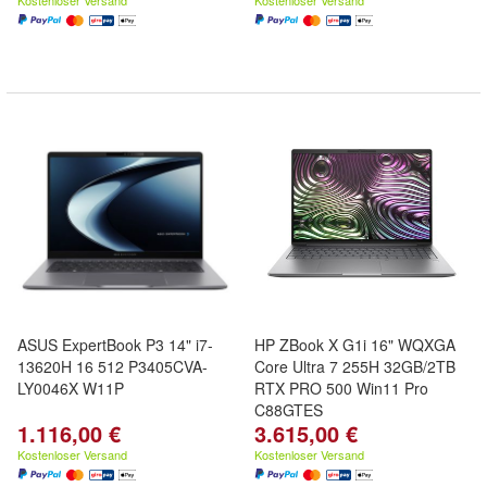
Kostenloser Versand
Kostenloser Versand
ASUS ExpertBook P3 14" i7-
HP ZBook X G1i 16" WQXGA
13620H 16 512 P3405CVA-
Core Ultra 7 255H 32GB/2TB
LY0046X W11P
RTX PRO 500 Win11 Pro
C88GTES
1.116,00 €
3.615,00 €
Kostenloser Versand
Kostenloser Versand