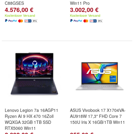
C88GSES
Win11 Pro
4.576,00 €
3.002,00 €
Kostenloser Versand
Kostenloser Versand
Lenovo Legion 7a 16AGP11
ASUS Vivobook 17 X1704VA-
Ryzen AI 9 HX 470 16Zoll
AU918W 17,3" FHD Core 7
WQXGA 32GB 1TB SSD
150U Iris X 16GB/1TB Win11
RTX5060 Win11