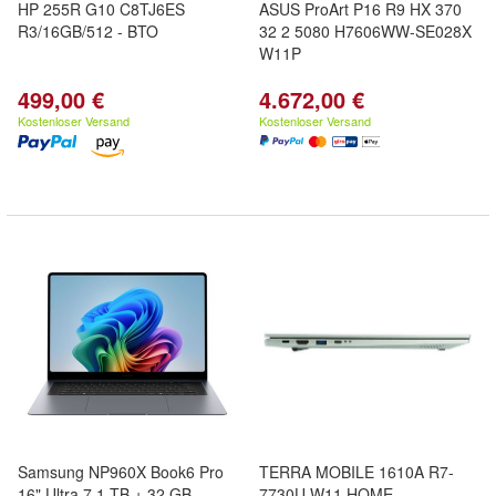
HP 255R G10 C8TJ6ES
ASUS ProArt P16 R9 HX 370
R3/16GB/512 - BTO
32 2 5080 H7606WW-SE028X
W11P
499,00 €
4.672,00 €
Kostenloser Versand
Kostenloser Versand
Samsung NP960X Book6 Pro
TERRA MOBILE 1610A R7-
16" Ultra 7 1 TB + 32 GB
7730U W11 HOME