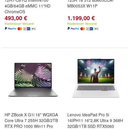
12HT-C8YQ Intel®N100
125H 16 512 B3605CCA-
4GB/64GB eMMC 11"HD
MB0053X W11P
ChromeOS
493,00 €
1.199,00 €
Kostenloser Versand
Kostenloser Versand
HP ZBook X G1i 16" WQXGA
Lenovo IdeaPad Pro 5i
Core Ultra 7 255H 32GB/2TB
16IPH11 16"2,8K Ultra 9 368H
RTX PRO 1000 Win11 Pro
32GB/1TB SSD RTX5060