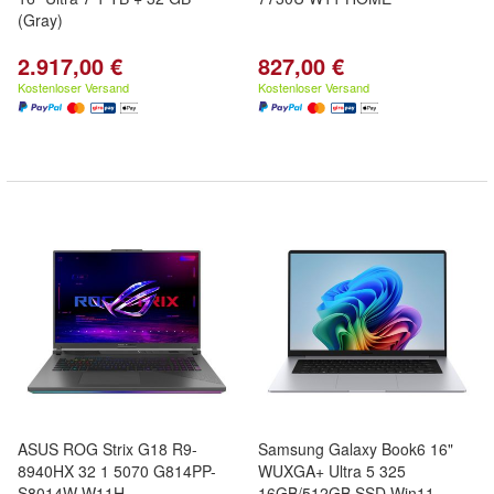
(Gray)
2.917,00 €
827,00 €
Kostenloser Versand
Kostenloser Versand
ASUS ROG Strix G18 R9-
Samsung Galaxy Book6 16"
8940HX 32 1 5070 G814PP-
WUXGA+ Ultra 5 325
S8014W W11H
16GB/512GB SSD Win11