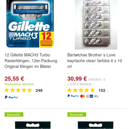
12 Gillette MACH3 Turbo
Bartwichse Brother´s Love
Rasierklingen, 12er-Packung,
bayrische clear/ farblos 6 x 10
Original Klingen im Blister
ml
25,55 €
30,99 €
(516,50 € / l)
Kostenloser Versand
+ 2,50 € Versand
248
152
Bestseller
Bestseller