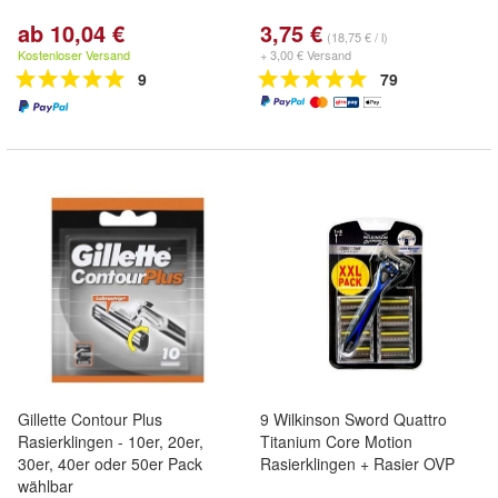
ab 10,04 €
3,75 €
(18,75 € / l)
Kostenloser Versand
+ 3,00 € Versand
9
79
Gillette Contour Plus
9 Wilkinson Sword Quattro
Rasierklingen - 10er, 20er,
Titanium Core Motion
30er, 40er oder 50er Pack
Rasierklingen + Rasier OVP
wählbar