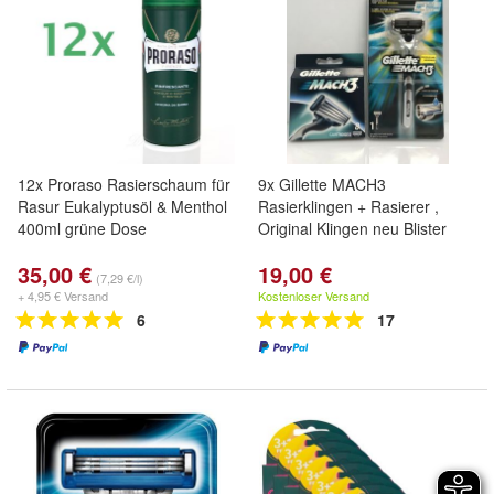
12x Proraso Rasierschaum für
9x Gillette MACH3
Rasur Eukalyptusöl & Menthol
Rasierklingen + Rasierer ,
400ml grüne Dose
Original Klingen neu Blister
35,00 €
19,00 €
(7,29 €/l)
+ 4,95 € Versand
Kostenloser Versand
6
17