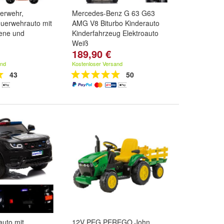
erwehr,
Mercedes-Benz G 63 G63
euerwehrauto mit
AMG V8 Biturbo Kinderauto
rene und
Kinderfahrzeug Elektroauto
Weiß
189,90 €
srollen, Sirene,
and
Kostenloser Versand
43
50
auto mit
12V PEG PEREGO John