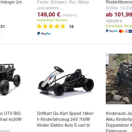
Anhänger 2m
Farbe:
Schwarz
,
Rot
,
Weiss
Rücktrittbrems
und
weitere ...
Größe:
12 Zol
149,00 €
ab 101,99
Zoll
(149,00 €/)
Kostenloser Versand
159,99 €
31
18
Kostenloser Vers
uto UTV BIG
Driftkart Go-Kart Speed 18km/
Kinderauto Je
llrad 4x30W
h Kinderfahrzeug 24V 700W
Akku Kinderf
Kinder Elektro Auto E-cart bl
Doppelsitzer 
hwarz
,
Elektroauto