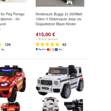
 für Peg Perego
Kinderauto Buggy 2x 200Watt
aktoren - für
10km/ h Elektroauto Jeep utv
 und
Doppelsitzer Blaze Kinder
e
415,00 €
+ 35,00 € Versand
129
62