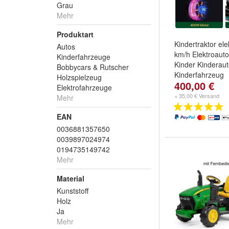
Grau
Mehr
Produktart
Kindertraktor ele
Autos
km/h Elektroauto
Kinderfahrzeuge
Kinder Kinderau
Bobbycars & Rutscher
Kinderfahrzeug
Holzspielzeug
400,00 €
Elektrofahrzeuge
+ 35,00 € Versand
Mehr
EAN
0036881357650
0039897024974
0194735149742
Mehr
Material
Kunststoff
Holz
Ja
Mehr