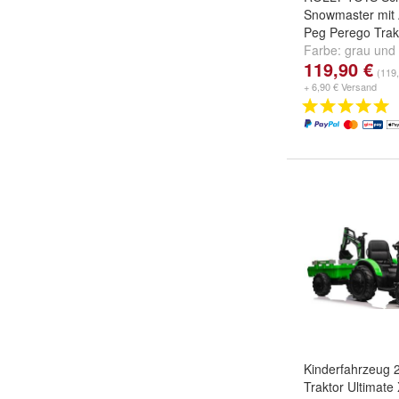
Snowmaster mit 
Peg Perego Trak
Farbe:
grau
und
119,90 €
(119,
+ 6,90 € Versand
Kinderfahrzeug 
Traktor Ultimate 