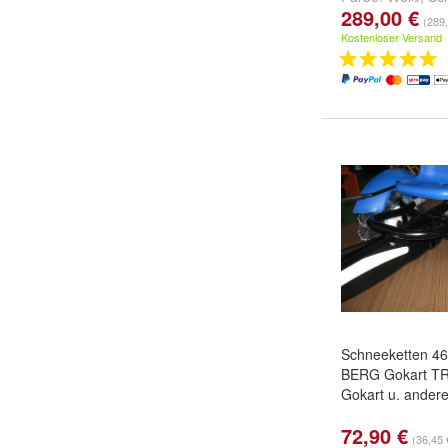
289,00 €
Orange
und
weit
(289,
Kostenloser Versand
Schneeketten 46
BERG Gokart T
Gokart u. ander
72,90 €
(36,45 