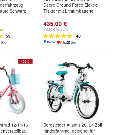
nderfahrzeug
Deere Ground Force Elektro
oauto Schwarz
Traktor mit Lithiumbatterie
435,00 €
and
+ 6,90 € Versand
59
40
- 36%
ahrrad 12/14/16
Bergsteiger Atlantis 20, 24 Zoll
henverstellbar,
Kinderfahrrad, geeignet für