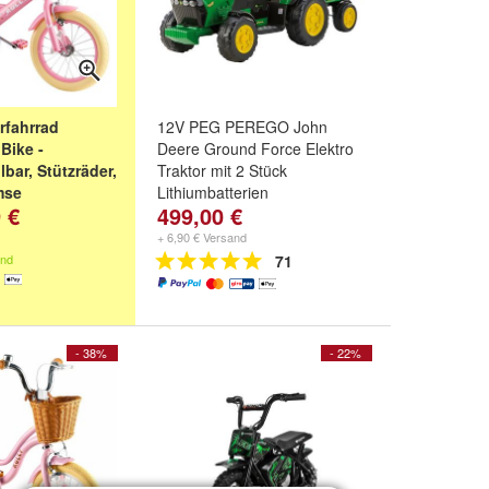
rfahrrad
12V PEG PEREGO John
 Bike -
Deere Ground Force Elektro
bar, Stützräder,
Traktor mit 2 Stück
mse
Lithiumbatterien
 €
499,00 €
l
,
14 Zoll
und
16
+ 6,90 € Versand
and
71
- 38%
- 22%