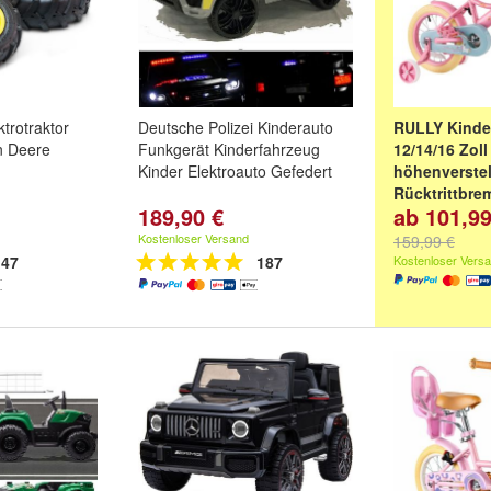
ktrotraktor
Deutsche Polizei Kinderauto
RULLY Kinde
n Deere
Funkgerät Kinderfahrzeug
12/14/16 Zoll
Kinder Elektroauto Gefedert
höhenverstell
Rücktrittbre
189,90 €
ab 101,99
Größe:
12 Zol
Zoll
Kostenloser Versand
159,99 €
47
187
Kostenloser Vers