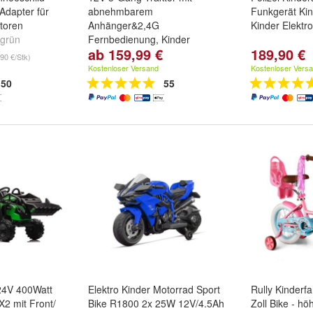
Adapter für
abnehmbarem
Funkgerät Ki
toren
Anhänger&2,4G
Kinder Elektr
grün
Fernbedienung, Kinder
ab 159,99 €
189,90 €
Aufsitztraktor
90 €/Stk)
Farbe:
Grün
,
Rot
und
Rosa
Kostenloser Versand
Kostenloser Vers
50
55
24V 400Watt
Elektro Kinder Motorrad Sport
Rully Kinderf
X2 mit Front/
Bike R1800 2x 25W 12V/4.5Ah
Zoll Bike - hö