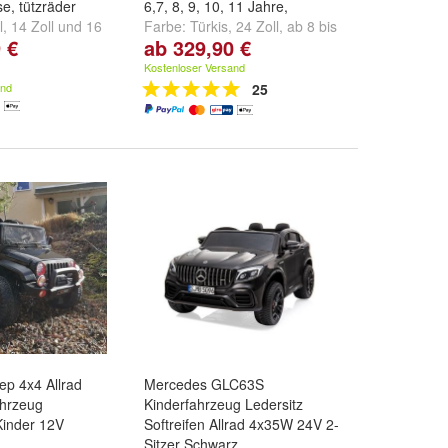
e, tützräder
6,7, 8, 9, 10, 11 Jahre,
l
,
14 Zoll
und
16
Farbe:
Türkis, 24 Zoll, ab 8 bis
 €
ab 329,90 €
11 Jahre
,
Pink, 24 Zoll, ab 8
bis 11 Jahre
und
+
Kostenloser Versand
and
25
ep 4x4 Allrad
Mercedes GLC63S
ahrzeug
Kinderfahrzeug Ledersitz
Kinder 12V
Softreifen Allrad 4x35W 24V 2-
Sitzer Schwarz