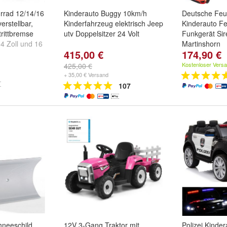
rrad 12/14/16
Kinderauto Buggy 10km/h
Deutsche Feu
erstellbar,
Kinderfahrzeug elektrisch Jeep
Kinderauto F
trittbremse
utv Doppelsitzer 24 Volt
Funkgerät Si
4 Zoll
und
16
Martinshorn
415,00 €
174,90 €
Bluetooth, Hilf
Funkgerät
Kostenloser Vers
425,00 €
+ 35,00 € Versand
107
neeschild
12V 3-Gang Traktor mit
Polizei Kinder