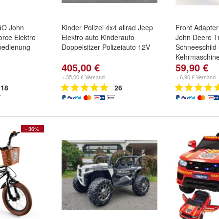
O John
Kinder Polizei 4x4 allrad Jeep
Front Adapter
rce Elektro
Elektro auto Kinderauto
John Deere Tr
nbedienung
Doppelsitzer Polizeiauto 12V
Schneeschild
Kehrmaschin
405,00 €
59,90 €
+ 35,00 € Versand
+ 6,90 € Versand
18
26
- 36%