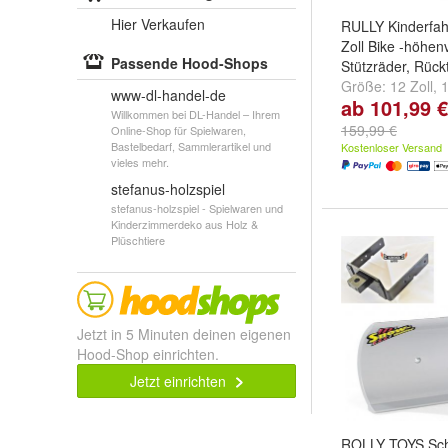
Hier Verkaufen
RULLY Kinderfah
Zoll Bike -höhenv
Passende Hood-Shops
Stützräder, Rück
Größe:
12 Zoll
,
1
www-dl-handel-de
ab 101,99 €
Zoll
Willkommen bei DL-Handel – Ihrem
159,99 €
Online-Shop für Spielwaren,
Bastelbedarf, Sammlerartikel und
Kostenloser Versand
vieles mehr.
stefanus-holzspiel
stefanus-holzspiel - Spielwaren und
Kinderzimmerdeko aus Holz &
Plüschtiere
Jetzt in 5 Minuten deinen eigenen
Hood-Shop einrichten.
Jetzt einrichten
ROLLY TOYS Sch