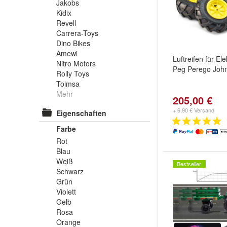
Jakobs
Kidix
Revell
Carrera-Toys
Dino Bikes
Amewi
Luftreifen für Ele
Nitro Motors
Peg Perego Joh
Rolly Toys
Toimsa
Mehr
205,00 €
+ 6,90 € Versand
Eigenschaften
Farbe
Rot
Blau
Weiß
Bestseller
Schwarz
Grün
Violett
Gelb
Rosa
Orange