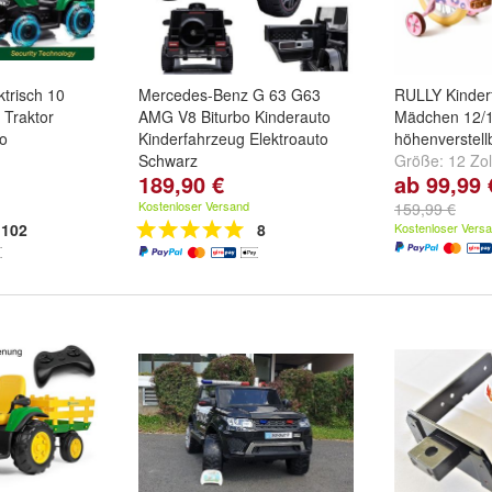
ktrisch 10
Mercedes-Benz G 63 G63
RULLY Kinderf
 Traktor
AMG V8 Biturbo Kinderauto
Mädchen 12/14
to
Kinderfahrzeug Elektroauto
höhenverstell
Schwarz
Größe:
12 Zol
189,90 €
ab 99,99 
Zoll
Kostenloser Versand
159,99 €
102
8
Kostenloser Vers