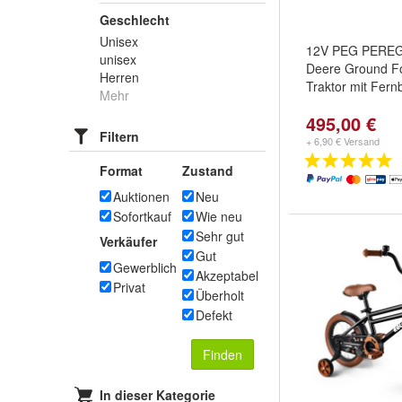
Geschlecht
Unisex
12V PEG PEREG
unisex
Deere Ground Fo
Herren
Traktor mit Fer
Mehr
495,00 €
Filtern
+ 6,90 € Versand
Format
Zustand
Auktionen
Neu
Sofortkauf
Wie neu
Sehr gut
Verkäufer
Gut
Gewerblich
Akzeptabel
Privat
Überholt
Defekt
Finden
In dieser Kategorie