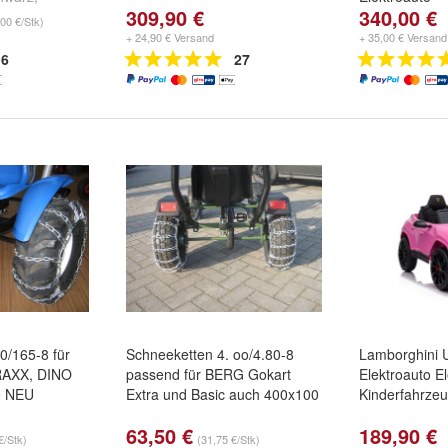
309,90 €
340,00 €
ere ...
00 €/Stk)
+ 24,90 € Versand
+ 35,00 € Versand
6
27
0/165-8 für
Schneeketten 4. oo/4.80-8
Lamborghini 
RAXX, DINO
passend für BERG Gokart
Elektroauto E
e NEU
Extra und Basic auch 400x100
Kinderfahrzeu
63,50 €
189,90 €
€/Stk)
(31,75 €/Stk)