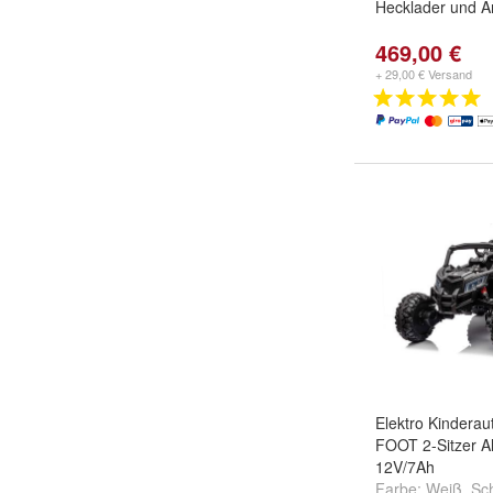
Hecklader und 
469,00 €
+ 29,00 € Versand
Elektro Kindera
FOOT 2-Sitzer A
12V/7Ah
Farbe:
Weiß
,
Sc