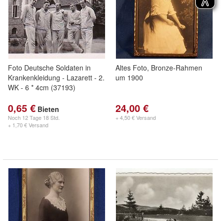
Foto Deutsche Soldaten in
Altes Foto, Bronze-Rahmen
Krankenkleidung - Lazarett - 2.
um 1900
WK - 6 * 4cm (37193)
0,65 €
24,00 €
Bieten
Noch
12 Tage 18 Std.
+ 4,50 € Versand
+ 1,70 € Versand