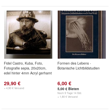
Fidel Castro, Kuba, Foto,
Formen des Lebens -
Fotografie sepia, 20x20cm,
Botanische Lichtbildstudien
edel hinter 4mm Acryl gerhamt
29,90 €
6,00 €
+ 4,90 € Versand
5,00 € Bieten
Noch
9 Tage 14 Std.
+ 1,80 € Versand