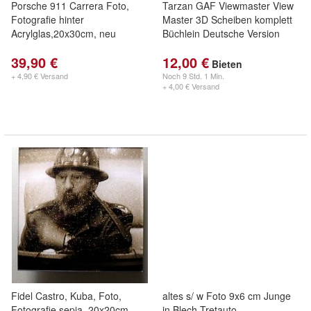
Porsche 911 Carrera Foto,
Tarzan GAF Viewmaster View
Fotografie hinter
Master 3D Scheiben komplett
Acrylglas,20x30cm, neu
Büchlein Deutsche Version
39,90 €
12,00 €
Bieten
+ 4,90 € Versand
Noch
9 Std. 1 Min.
+ 4,00 € Versand
Fidel Castro, Kuba, Foto,
altes s/ w Foto 9x6 cm Junge
Fotografie sepia, 20x20cm,
in Blech Tretauto