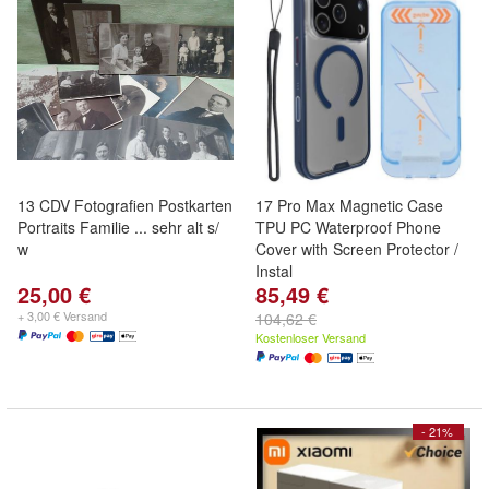
13 CDV Fotografien Postkarten
17 Pro Max Magnetic Case
Portraits Familie ... sehr alt s/
TPU PC Waterproof Phone
w
Cover with Screen Protector /
Instal
25,00 €
85,49 €
+ 3,00 € Versand
104,62 €
Kostenloser Versand
- 21%