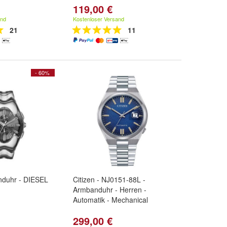
119,00 €
and
Kostenloser Versand
21
11
- 60%
duhr - DIESEL
Citizen - NJ0151-88L -
Armbanduhr - Herren -
Automatik - Mechanical
299,00 €