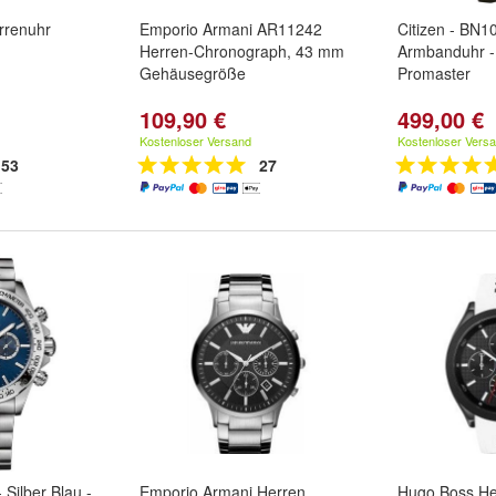
renuhr
Emporio Armani AR11242
Citizen - BN1
Herren-Chronograph, 43 mm
Armbanduhr - 
Gehäusegröße
Promaster
109,90 €
499,00 €
Kostenloser Versand
Kostenloser Vers
53
27
 Silber Blau -
Emporio Armani Herren
Hugo Boss He