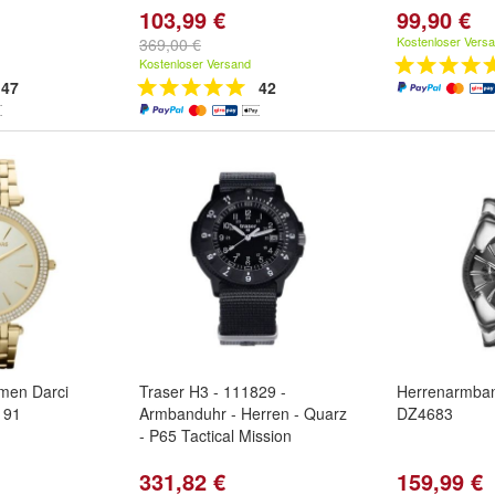
103,99 €
99,90 €
Kostenloser Vers
369,00 €
Kostenloser Versand
47
42
men Darci
Traser H3 - 111829 -
Herrenarmban
191
Armbanduhr - Herren - Quarz
DZ4683
- P65 Tactical Mission
331,82 €
159,99 €