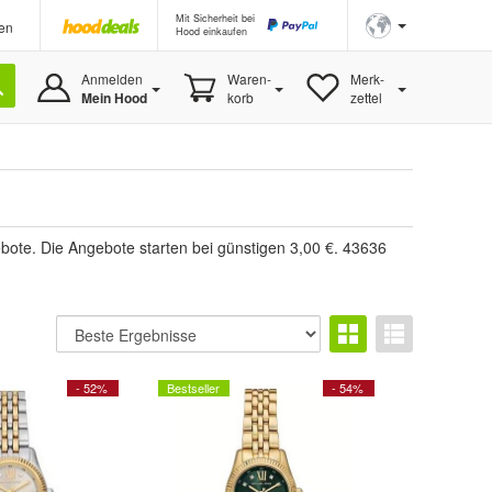
Mit Sicherheit bei
en
Hood einkaufen
Anmelden
Waren-
Merk-
Mein Hood
korb
zettel
ote. Die Angebote starten bei günstigen 3,00 €. 43636
- 52%
Bestseller
- 54%