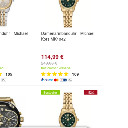
duhr - Michael
Damenarmbanduhr - Michael
Kors MK4842
114,99 €
249,00 €
and
Kostenloser Versand
105
109
Bestseller
- 52%