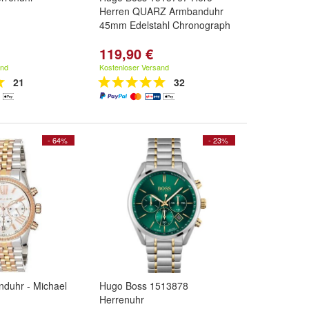
Herren QUARZ Armbanduhr
45mm Edelstahl Chronograph
119,90 €
and
Kostenloser Versand
21
32
- 64%
- 23%
duhr - Michael
Hugo Boss 1513878
Herrenuhr