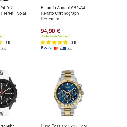
024-01Z -
Emporio Armani AR2434
Herren - Solar -
Renato Chronograph
Herrenuhr
94,90 €
and
Kostenloser Versand
16
36
rrenuhr
Hugo Boss 1513767 Hero