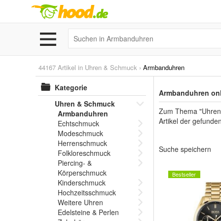
44167 Artikel in
Uhren & Schmuck
›
Armbanduhren
Kategorie
Armbanduhren onl
Uhren & Schmuck
Zum Thema "Uhren &
Armbanduhren
Artikel der gefunde
Echtschmuck
Modeschmuck
Herrenschmuck
Suche speichern
Folkloreschmuck
Piercing- &
Körperschmuck
Bestseller
Kinderschmuck
Hochzeitsschmuck
Weitere Uhren
Edelsteine & Perlen