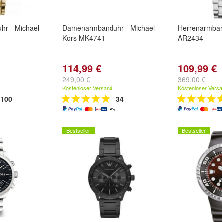
r - Michael
Damenarmbanduhr - Michael
Herrenarmban
Kors MK4741
AR2434
114,99 €
109,99 €
249,00 €
369,00 €
Kostenloser Versand
Kostenloser Vers
100
34
Bestseller
Bestseller