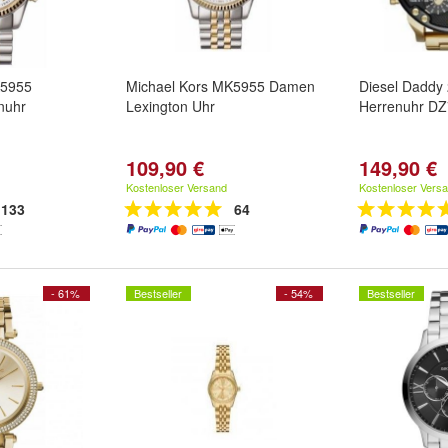
K5955
Michael Kors MK5955 Damen
Diesel Daddy
nuhr
Lexington Uhr
Herrenuhr D
109,90 €
149,90 €
Kostenloser Versand
Kostenloser Vers
133
64
- 61%
Bestseller
- 54%
Bestseller