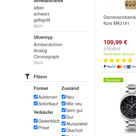
Armbandfarbe
silber
schwarz
Damenarmbanduh
gelbgold
Kors MK3191
Mehr
Uhrentyp
109,99 €
Armbanduhren
279,00 €
Analog
Kostenloser Versand
Chronograph
Mehr
Filtern
Bestseller
Format
Zustand
Auktionen
Neu
Sofortkauf
Wie neu
Sehr gut
Verkäufer
Gut
Gewerblich
Akzeptabel
Privat
Überholt