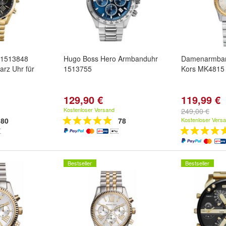
1513848
Hugo Boss Hero Armbanduhr
Damenarmban
rz Uhr für
1513755
Kors MK4815
129,90 €
119,99 €
Kostenloser Versand
249,00 €
80
78
Kostenloser Vers
Bestseller
Bestseller