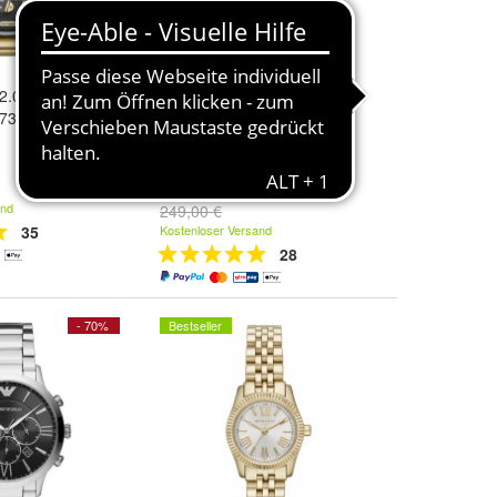
 2.0 Chronograph
Damenarmbanduhr - Michael
Z7333
Kors MK4842
119,99 €
and
249,00 €
35
Kostenloser Versand
28
- 70%
Bestseller