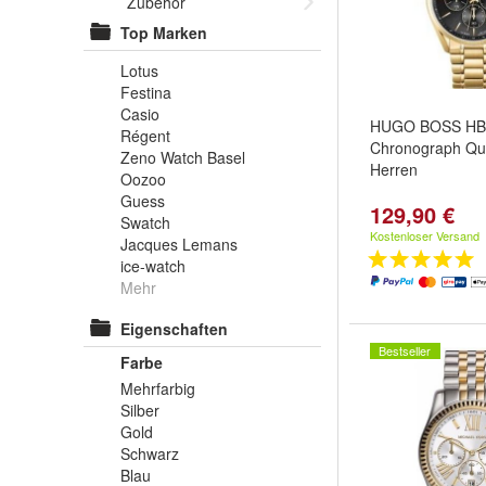
Zubehör
Top Marken
Lotus
Festina
Casio
HUGO BOSS HB
Régent
Chronograph Qua
Zeno Watch Basel
Herren
Oozoo
Guess
129,90 €
Swatch
Kostenloser Versand
Jacques Lemans
ice-watch
Mehr
Eigenschaften
Bestseller
Farbe
Mehrfarbig
Silber
Gold
Schwarz
Blau