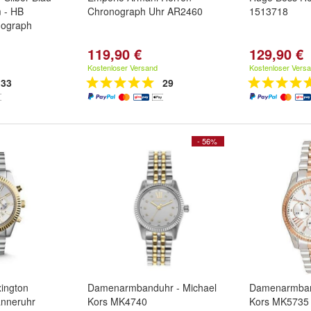
 - HB
Chronograph Uhr AR2460
1513718
nograph
119,90 €
129,90 €
Kostenloser Versand
Kostenloser Vers
33
29
- 56%
xington
Damenarmbanduhr - Michael
Damenarmban
nneruhr
Kors MK4740
Kors MK5735