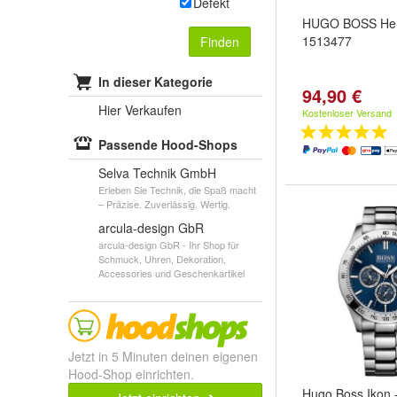
Defekt
HUGO BOSS Her
1513477
Finden
In dieser Kategorie
94,90 €
Hier Verkaufen
Kostenloser Versand
Passende Hood-Shops
Selva Technik GmbH
Erleben Sie Technik, die Spaß macht
– Präzise. Zuverlässig. Wertig.
arcula-design GbR
arcula-design GbR - Ihr Shop für
Schmuck, Uhren, Dekoration,
Accessories und Geschenkartikel
Jetzt in 5 Minuten deinen eigenen
Hood-Shop einrichten.
Hugo Boss Ikon -