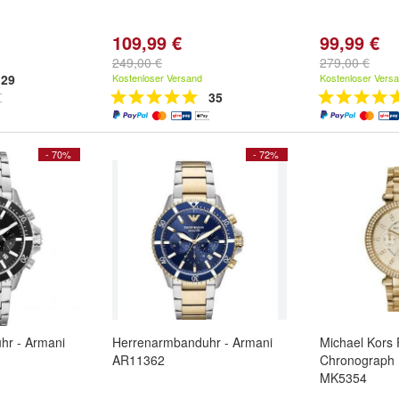
109,99 €
99,99 €
249,00 €
279,00 €
29
Kostenloser Versand
Kostenloser Vers
35
- 70%
- 72%
hr - Armani
Herrenarmbanduhr - Armani
Michael Kors 
AR11362
Chronograph
MK5354