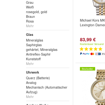
Grau
Weiß
rosegold, gold
Braun
Michael Kors M
Rosa
Lexington Dame
Mehr
Glas
83,99 €
Mineralglas
Kostenloser Versand
Saphirglas
gehärtet, Mineralglas
Antireflex-Saphir
Kunststoff
Mehr
Bestseller
Uhrwerk
Quarz (Batterie)
Analog
Mechanisch (Automatischer
Aufzug)
Mehr