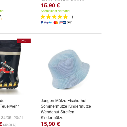
15,90 €
and
Kostenloser Versand
1
- 5%
nder
Jungen Mütze Fischerhut
 Feuerwehr
Sommermütze Kindermütze
Wendehut Streifen
,
34/35
,
20/21
Kindermütze
€
15,90 €
.
Größe:
52
und
54
(30,29 €/)