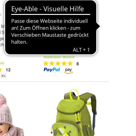
e Mütze
Jack Wolfskin Little Joe violet
 Set für
Kinderrucksack
en Frühling
Kindergartenrucksack
chal
Rucksack lila
59,95 €
rz
,
Blau
,
Camel
.
Kostenloser Versand
and
8
12