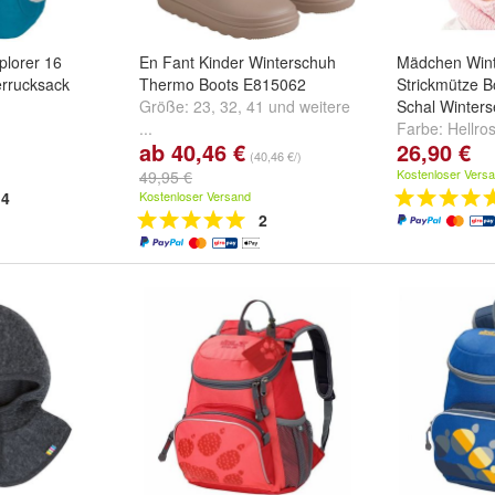
plorer 16
En Fant Kinder Winterschuh
Mädchen Wint
rrucksack
Thermo Boots E815062
Strickmütze 
Größe:
23
,
32
,
41
und
weitere
Schal Winters
...
Farbe:
Hellro
ab 40,46 €
26,90 €
(40,46 €/)
Kostenloser Vers
49,95 €
4
Kostenloser Versand
2