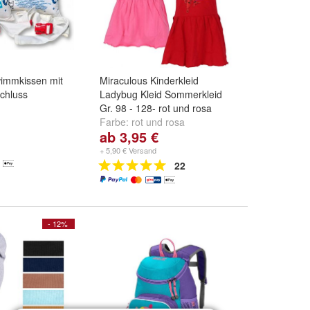
wimmkissen mit
Miraculous Kinderkleid
chluss
Ladybug Kleid Sommerkleid
Gr. 98 - 128- rot und rosa
Farbe:
rot
und
rosa
ab 3,95 €
+ 5,90 € Versand
22
- 12%