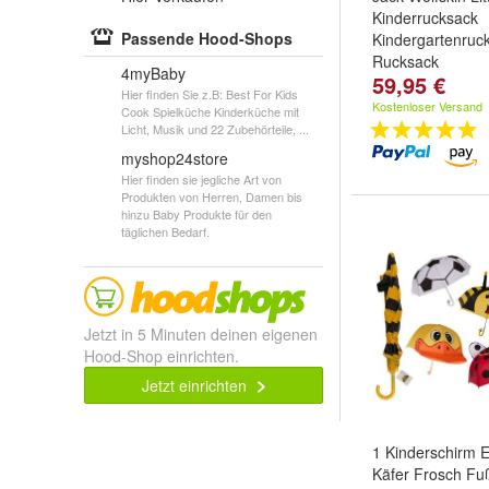
Kinderrucksack
Passende Hood-Shops
Kindergartenruc
Rucksack
4myBaby
59,95 €
Hier finden Sie z.B: Best For Kids
Kostenloser Versand
Cook Spielküche Kinderküche mit
Licht, Musik und 22 Zubehörteile, ...
myshop24store
Hier finden sie jegliche Art von
Produkten von Herren, Damen bis
hinzu Baby Produkte für den
täglichen Bedarf.
Jetzt in 5 Minuten deinen eigenen
Hood-Shop einrichten.
Jetzt einrichten
1 Kinderschirm 
Käfer Frosch Fuß