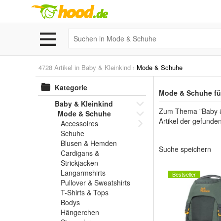
4728 Artikel in
Baby & Kleinkind
›
Mode & Schuhe
Kategorie
Mode & Schuhe für
Baby & Kleinkind
Zum Thema "Baby & K
Mode & Schuhe
Artikel der gefunde
Accessoires
Schuhe
Blusen & Hemden
Suche speichern
Cardigans &
Strickjacken
Langarmshirts
Bestseller
Pullover & Sweatshirts
T-Shirts & Tops
Bodys
Hängerchen