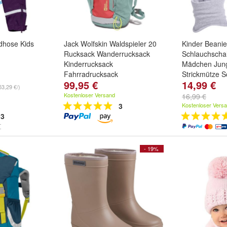
dhose Kids
Jack Wolfskin Waldspieler 20
Kinder Beani
Rucksack Wanderrucksack
Schlauchschal
Kinderrucksack
Mädchen Jung
Fahrradrucksack
Strickmütze S
99,95 €
14,99 €
Farbe:
Schwa
53,29 €/)
und
weitere ..
Kostenloser Versand
16,99 €
3
Kostenloser Vers
3
- 19%