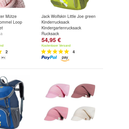
er Mütze
Jack Wolfskin Little Joe green
Bommel Loop
Kinderrucksack
et
Kindergartenrucksack
sa
Rucksack
54,95 €
and
Kostenloser Versand
2
4