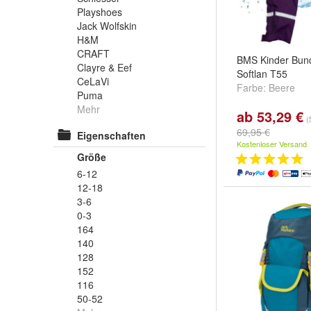
Playshoes
Jack Wolfskin
H&M
CRAFT
BMS Kinder Bun
Clayre & Eef
Softlan T55
CeLaVi
Farbe:
Beere
Puma
Mehr
ab 53,29 €
(
69,95 €
Eigenschaften
Kostenloser Versand
Größe
6-12
12-18
3-6
0-3
164
140
128
152
116
50-52