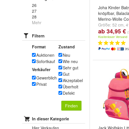
26
Joha Kinder Bab
27
knöpfbar, Balac
28
Merino-Wolle C
Mehr
Größe:
52 cm
,
4
ab 34,95 €
und
weitere ...
(
Filtern
Kostenloser Versand
Format
Zustand
Auktionen
Neu
Sofortkauf
Wie neu
Sehr gut
Verkäufer
Gut
Gewerblich
Akzeptabel
Privat
Überholt
Defekt
Finden
In dieser Kategorie
Hier Verkaufen
Jack Wolfskin Lit