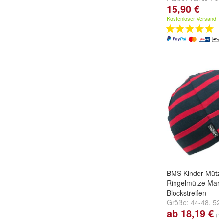
15,90 €
Amaranth
,
Amar
Jeansblau
und
w
Kostenloser Versand
BMS Kinder Müt
Ringelmütze Mar
Blockstreifen
Größe:
44-48
,
5
ab 18,19 €
52
(