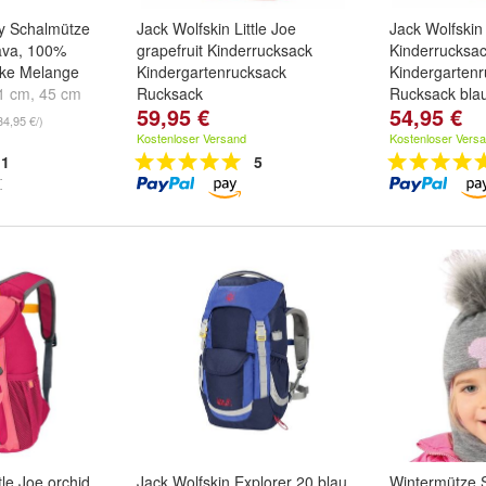
y Schalmütze
Jack Wolfskin Little Joe
Jack Wolfskin 
lava, 100%
grapefruit Kinderrucksack
Kinderrucksa
oke Melange
Kindergartenrucksack
Kindergartenr
1 cm
,
45 cm
Rucksack
Rucksack bla
59,95 €
54,95 €
34,95 €/)
Kostenloser Versand
Kostenloser Vers
1
5
tle Joe orchid
Jack Wolfskin Explorer 20 blau
Wintermütze 