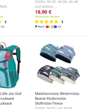
Größe:
50-52
,
54-56
,
46-48
Weiß
,
und
weitere ...
18,90 €
eiß
,
Weiß-Grau
.
and
Kostenloser Versand
2
3
Little Joe Gulf
Mädchenmütze Wintermütze
rrucksack
Beanie Kindermütze
rucksack
Stoffmütze Fleece
Größe:
50/52
und
54/56