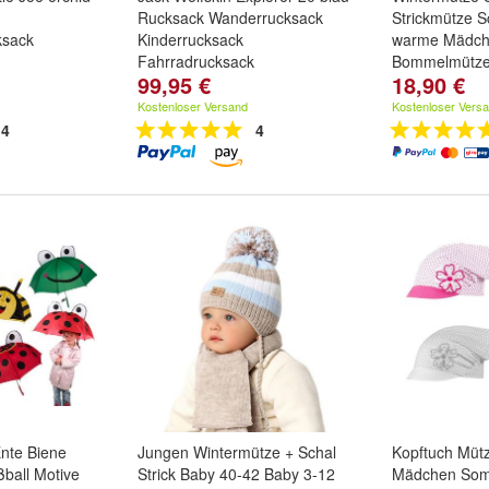
Rucksack Wanderrucksack
Strickmütze S
ksack
Kinderrucksack
warme Mädch
Fahrradrucksack
Bommelmütz
99,95 €
18,90 €
Größe:
50-52
Kostenloser Versand
Kostenloser Vers
4
4
Ente Biene
Jungen Wintermütze + Schal
Kopftuch Müt
ball Motive
Strick Baby 40-42 Baby 3-12
Mädchen Som