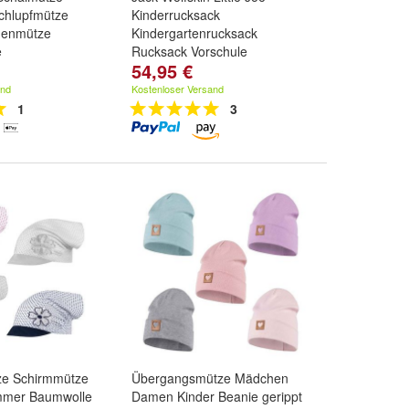
chlupfmütze
Kinderrucksack
enmütze
Kindergartenrucksack
e
Rucksack Vorschule
54,95 €
and
Kostenloser Versand
1
3
ze Schirmmütze
Übergangsmütze Mädchen
mer Baumwolle
Damen Kinder Beanie gerippt