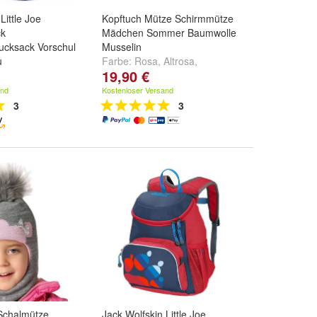
Little Joe
Kopftuch Mütze Schirmmütze
ck
Mädchen Sommer Baumwolle
ucksack Vorschul
Musselin
u
Farbe:
Rosa
,
Altrosa
,
19,90 €
Bordeaux
und
weitere ...
and
Kostenloser Versand
3
3
Schalmütze
Jack Wolfskin Little Joe