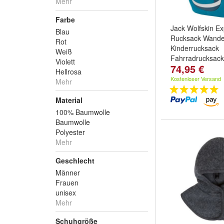
Mehr
Farbe
Jack Wolfskin Ex
Blau
Rucksack Wande
Rot
Kinderrucksack
Weiß
Fahrradrucksack
Violett
74,95 €
Hellrosa
Kostenloser Versand
Mehr
Material
100% Baumwolle
Baumwolle
Polyester
Mehr
Geschlecht
Männer
Frauen
unisex
Mehr
Schuhgröße