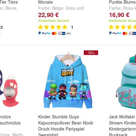
ier Tiere
Monate
Punkte Blume
er
,
Biene
,
Farbe:
Beige
,
Grau
und
Farbe:
Rosa-
22,90 €
16,90 €
re ...
Hellblau
Dunkelblau-W
und
weitere ..
Kostenloser Versand
Kostenloser Vers
3
1
- 55%
mütze
Kinder Stumble Guys
Jack Wolfskin 
lauchmütze
Kapuzenpullover Bean Noob
Stream Kinde
Druck Hoodie Partyspiel
Kindergarten
chsia
,
Weiß-
Sweatshirt
Rucksack