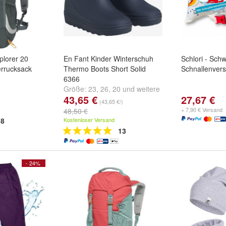
plorer 20
En Fant Kinder Winterschuh
Schlori - Sch
rrucksack
Thermo Boots Short Solid
Schnallenvers
6366
Größe:
23
,
26
,
20
und
weitere
43,65 €
27,67 €
...
(43,65 €/)
+ 7,90 € Versand
48,50 €
8
Kostenloser Versand
13
- 24%