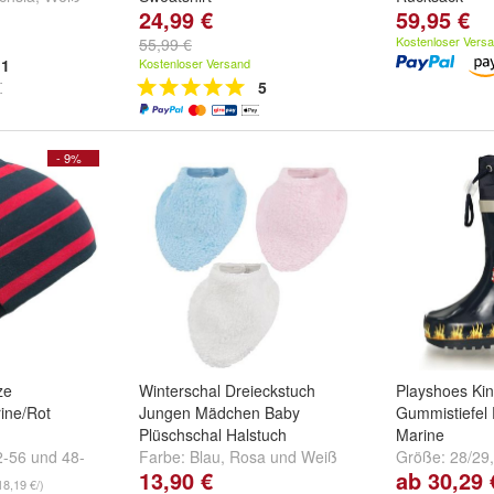
24,99 €
59,95 €
anth-
Farbe:
Stumble Guys 01
,
eitere ...
Stumble Guys 02
,
Stumble
Kostenloser Vers
55,99 €
Guys 03
und
weitere ...
1
Kostenloser Versand
5
- 9%
ze
Winterschal Dreieckstuch
Playshoes Ki
ine/Rot
Jungen Mädchen Baby
Gummistiefel
Plüschschal Halstuch
Marine
2-56
und
48-
Farbe:
Blau
,
Rosa
und
Weiß
Größe:
28/29
13,90 €
ab 30,29 
und
weitere ..
18,19 €/)