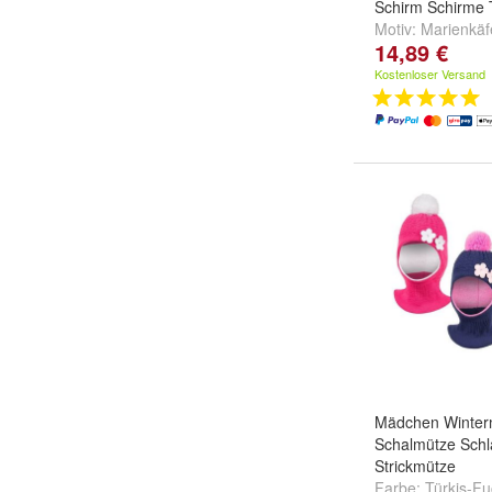
Schirm Schirme T
Motiv:
Marienkäf
14,89 €
Frosch
und
weite
Kostenloser Versand
Mädchen Winter
Schalmütze Sch
Strickmütze
Farbe:
Türkis-Fu