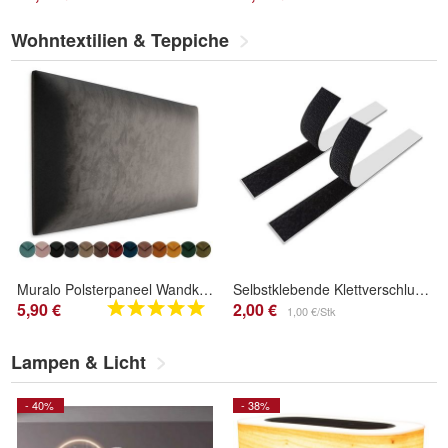
Wohntextilien & Teppiche
Muralo Polsterpaneel Wandkissen Wandpolster Bettkopfteil Gepolstert Wandpaneel
Selbstklebende Klettverschluss-Sets Für Wandkissen
5,90 €
2,00 €
1,00 €/Stk
Lampen & Licht
- 40%
- 38%