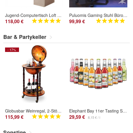
Jugend-Computertisch Loft weiß mit Regal, Regalböden und Schubladen
Puluomis Gaming Stuhl Bürostuhl mit USB Massage Drehstuhl Chefsessel Fußstütze 150kg
118,00 €
99,99 €
Bar & Partykeller
- 17%
Globusbar Weinregal, 2-Stöckiges Barwagen mit 3 Rollen, Vintage Servierwagen (Braun)
Elephant Bay 11er Tasting Set - Ice Tea & Lemonade Probierpaket 11×330 ml - Mehrwegfl
115,99 €
29,59 €
8,15 € / l
Sonstige