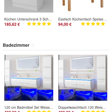
Küchen Unterschrank 3 Schubladen Weiß Hochglanz , Matt 30-80 cm Tiefe 55 cm
Esstisch Küchentisch Speisetisch Tisch Kiefer Alder Farbe Tische NEU
185,62 €
94,00 €
Badezimmer
120 cm Badmöbel Set Weiss Hochglanz LED Badezimmermöbel Komplett Badezimmer 120 cm
Doppelwaschtisch 120 Weiss Hochglanz Doppel Waschbecken Badmöbel Set Bad Bad Möbel