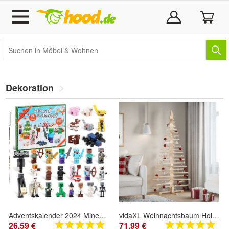
Dekoration
Adventskalender 2024 Minecraft, 24 Tage Spielzeugfigur Bausteine ??Countdown-Kalender
vidaXL Weihnachtsbaum Holz zum Schmücken 180 cm Massivholz Kiefer
26,59 €
71,99 €