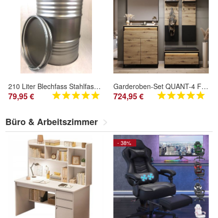
210 Liter Blechfass Stahlfass Fass Feuer Tonne Ölfass Metallfass Deckelfass Roh
Garderoben-Set QUANT-4 Flurgarderobe Schuhschrank Paneel Spiegel Loft 5-teilig
79,95 €
724,95 €
Büro & Arbeitszimmer
- 38%