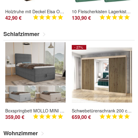
Holztruhe mit Deckel Elsa Ocker Schatztruhe Holzkiste Aufbewahrungskiste Truhenkiste
10 Fleischerkisten Lagerkiste Transportbox Kiste E2 grün 60x40x20 cm neu
42,90 €
130,90 €
Schlafzimmer
- 27%
Boxspringbett MOLLO MINI bett bettkasten topper Doppelbett mit Bonell-Matratze cord
Schwebetürenschrank 200 cm 3-türig FARA mit 4 Schubladen 3D-Lamellen
359,00 €
659,00 €
Wohnzimmer