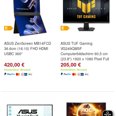
ASUS ZenScreen MB14FCD
ASUS TUF Gaming
36.6cm (16:10) FHD HDMI
VG249QM5F
USBC 360°
Computerbildschirm 60,5 cm
(23.8") 1920 x 1080 Pixel Full
420,00 €
205,00 €
H
Kostenloser Versand
Kostenloser Versand