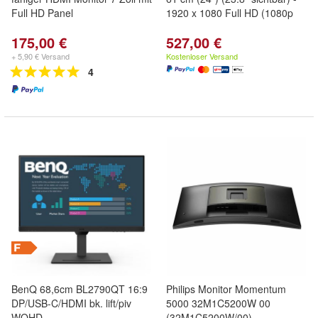
Full HD Panel
1920 x 1080 Full HD (1080p
175,00 €
527,00 €
+ 5,90 € Versand
Kostenloser Versand
4
BenQ 68,6cm BL2790QT 16:9
Philips Monitor Momentum
DP/USB-C/HDMI bk. lift/piv
5000 32M1C5200W 00
WQHD
(32M1C5200W/00)