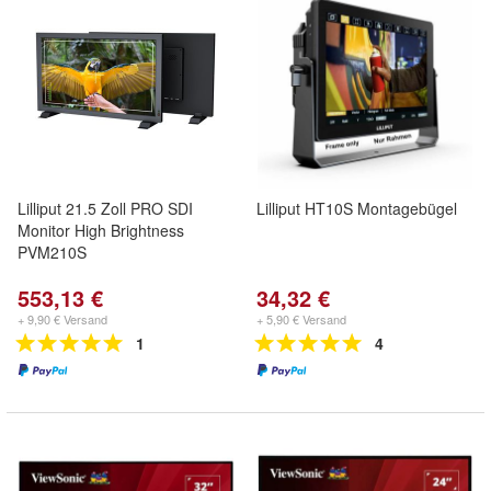
Lilliput 21.5 Zoll PRO SDI
Lilliput HT10S Montagebügel
Monitor High Brightness
PVM210S
553,13 €
34,32 €
+ 9,90 € Versand
+ 5,90 € Versand
1
4