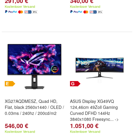
291,00 €
340,00 €
Kostenloser Versand
Kostenloser Versand
XG27AQDMESZ, Quad HD,
ASUS Display XG49VQ
Flat, black 2560x1440 / OLED /
124,46cm 49Zoll Gaming
0.03ms / 240hz / 200cd/m2
Curved DFHD 144Hz
3840x1080 Freesync... ->
546,00 €
1.051,00 €
Kostenloser Versand
Kostenloser Versand