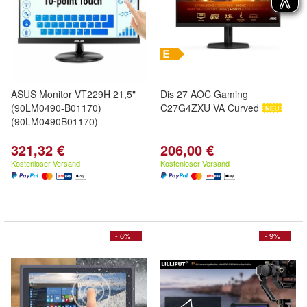
ASUS Monitor VT229H 21,5"
Dis 27 AOC Gaming
(90LM0490-B01170)
C27G4ZXU VA Curved
(90LM0490B01170)
321,32 €
206,00 €
Kostenloser Versand
Kostenloser Versand
- 6%
- 9%