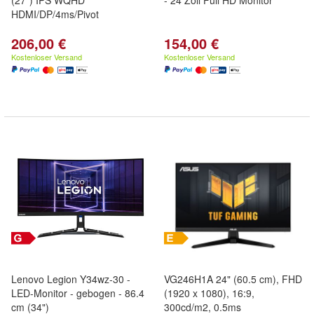
(27") IPS WQHD
- 24 Zoll Full HD Monitor
HDMI/DP/4ms/Pivot
206,00 €
154,00 €
Kostenloser Versand
Kostenloser Versand
Lenovo Legion Y34wz-30 -
VG246H1A 24" (60.5 cm), FHD
LED-Monitor - gebogen - 86.4
(1920 x 1080), 16:9,
cm (34")
300cd/m2, 0.5ms