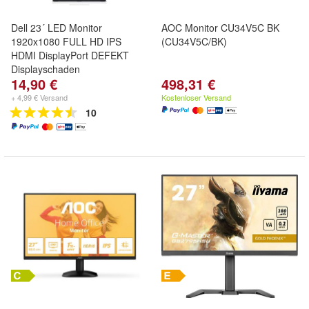
Dell 23´ LED Monitor
AOC Monitor CU34V5C BK
1920x1080 FULL HD IPS
(CU34V5C/BK)
HDMI DisplayPort DEFEKT
Displayschaden
14,90 €
498,31 €
+ 4,99 € Versand
Kostenloser Versand
10