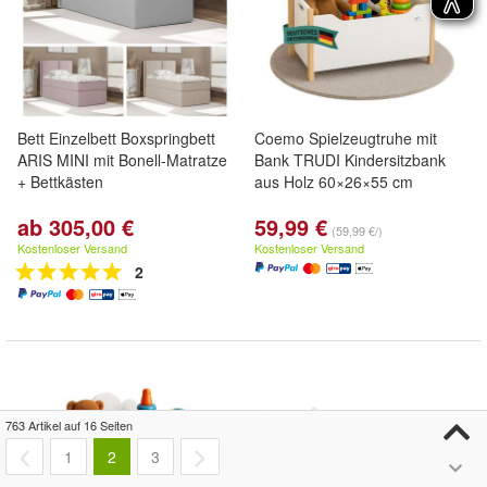
Bett Einzelbett Boxspringbett
Coemo Spielzeugtruhe mit
ARIS MINI mit Bonell-Matratze
Bank TRUDI Kindersitzbank
+ Bettkästen
aus Holz 60×26×55 cm
ab 305,00 €
59,99 €
(59,99 €/)
Kostenloser Versand
Kostenloser Versand
2
763 Artikel auf 16 Seiten
1
2
3