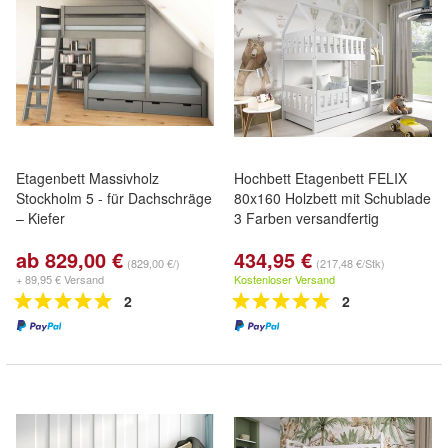
Etagenbett Massivholz
Hochbett Etagenbett FELIX
Stockholm 5 - für Dachschräge
80x160 Holzbett mit Schublade
– Kiefer
3 Farben versandfertig
ab 829,00 €
434,95 €
(829,00 €/)
(217,48 €/Stk)
+ 89,95 € Versand
Kostenloser Versand
2
2