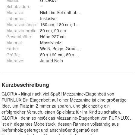
Model
:
GLORIA
Schubladen
:
-
Matratze
:
Nicht im Set enthalten
Lattenrost
:
Inklusive
Matratzenlänge
:
160 cm, 180 cm, 190 cm, 200 cm
Matratzenbreite
:
80 cm, 90 cm
Gesamthöhe
:
Höhe 227 cm
Material
:
Massivholz
Farbe
:
Weiß, Beige, Grau und Graphit
Größe
:
Matratze
:
Ja und Nein
Kurzbeschreibung
GLORIA - klingt nach viel Spaß! Mezzanine-Etagenbett von
FURNLUX Ein Etagenbett auf einer Mezzanine ist eine großartige
Idee, um Platz im Zimmer zu sparen, und gleichzeitig ein
erfolgreicher Versuch, einen Spielplatz für Ihr Kind zu schaffen.
GLORIA , denn so heißt das Mezzanine-Etagenbett von FURNLUX ,
ist ein elegantes Möbelstück, dessen Rahmen vollständig aus
Kiefernholz gefertigt und anschließend gemäß den