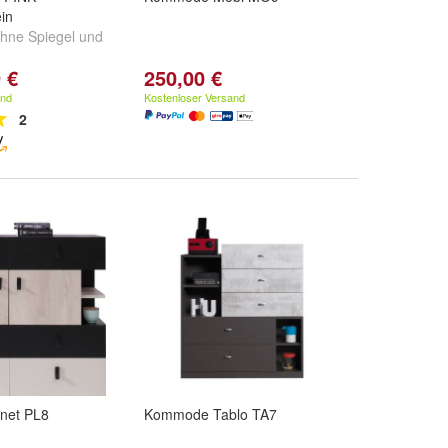
in
hne Spiegel
und
 €
250,00 €
and
Kostenloser Versand
2
net PL8
Kommode Tablo TA7