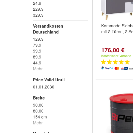
24.9
229.9
329.9
Kommode Sidebo
Versandkosten
mit 2 Türen, 2 S
Deutschland
129.9
79.9
176,00 €
99.9
Kostenloser Versand
89.9
44.9
Mehr
Price Valid Until
01.01.2030
Breite
90.00
80.00
154 cm
Mehr