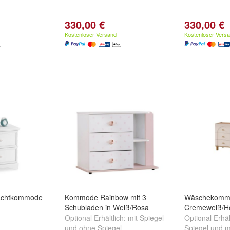
330,00 €
330,00 €
Kostenloser Versand
Kostenloser Vers
achtkommode
Kommode Rainbow mit 3
Wäschekommo
Schubladen in Weiß/Rosa
Cremeweiß/Ho
Optional Erhältlich:
mit Spiegel
Optional Erhäl
und
ohne Spiegel
Spiegel
und
m