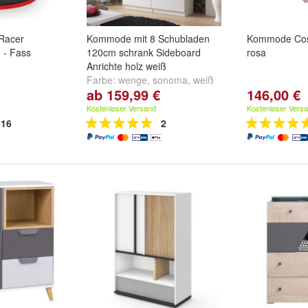
Racer
Kommode mit 8 Schubladen
Kommode Cos
- Fass
120cm schrank Sideboard
rosa
Anrichte holz weiß
Farbe:
wenge
,
sonoma
,
weiß
ab 159,99 €
146,00 €
und
weitere ...
Kostenloser Versand
Kostenloser Vers
16
2