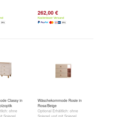
262,00 €
and
Kostenloser Versand
de Classy in
Wäschekommode Rosie in
lzoptik
Rosa/Beige
tlich:
ohne
Optional Erhältlich:
ohne
it Spiegel
Spiegel
und
mit Spiegel