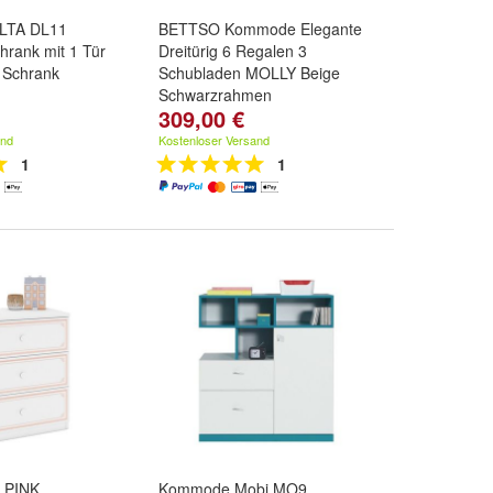
LTA DL11
BETTSO Kommode Elegante
hrank mit 1 Tür
Dreitürig 6 Regalen 3
 Schrank
Schubladen MOLLY Beige
Schwarzrahmen
309,00 €
and
Kostenloser Versand
1
1
 PINK
Kommode Mobi MO9