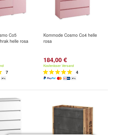
smo Co5
Kommode Cosmo Co4 helle
rak helle rosa
rosa
184,00 €
and
Kostenloser Versand
7
4