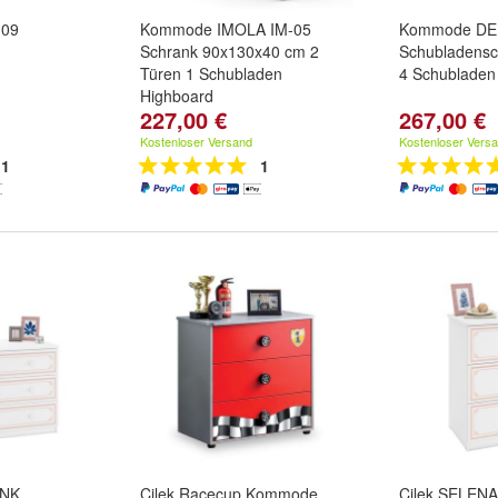
 09
Kommode IMOLA IM-05
Kommode DE
Schrank 90x130x40 cm 2
Schubladensc
Türen 1 Schubladen
4 Schubladen
Highboard
227,00 €
267,00 €
Kostenloser Versand
Kostenloser Vers
1
1
INK
Cilek Racecup Kommode
Cilek SELENA