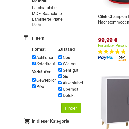
Material
Laminatplatte
MDF-Spanplatte
Cilek Champion 
Laminierte Platte
Nachtkommoden 
Mehr
Filtern
99,99 €
Kostenloser Versand
Format
Zustand
Auktionen
Neu
Sofortkauf
Wie neu
Sehr gut
Verkäufer
Gut
Gewerblich
Akzeptabel
Privat
Überholt
Defekt
Finden
In dieser Kategorie