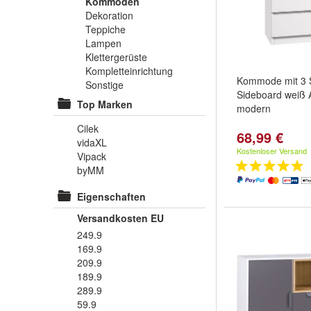
Kommoden
Dekoration
Teppiche
Lampen
Klettergerüste
Kompletteinrichtung
Kommode mit 3 
Sonstige
Sideboard weiß A
Top Marken
modern
Cilek
68,99 €
vidaXL
Kostenloser Versand
Vipack
byMM
Eigenschaften
Versandkosten EU
249.9
169.9
209.9
189.9
289.9
59.9