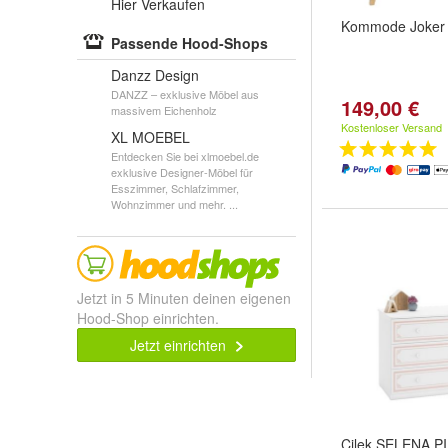
Hier Verkaufen
Kommode Joker
Passende Hood-Shops
Danzz Design
DANZZ – exklusive Möbel aus
149,00 €
massivem Eichenholz
Kostenloser Versand
XL MOEBEL
Entdecken Sie bei xlmoebel.de
exklusive Designer-Möbel für
Esszimmer, Schlafzimmer,
Wohnzimmer und mehr. ...
Jetzt in 5 Minuten deinen eigenen
Hood-Shop einrichten.
Jetzt einrichten
Cilek SELENA P