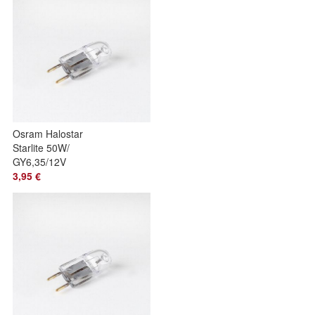
Osram Halostar
Starlite 50W/
GY6,35/12V
Halogen
3,95 €
Leuchtmittel 64400
s