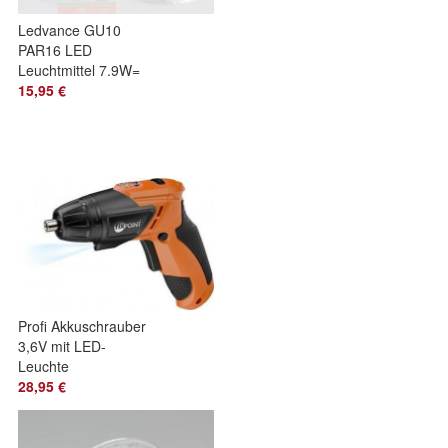
Ledvance GU10
PAR16 LED
Leuchtmittel 7.9W=
(51W) 2700K 650
15,95 €
lm 120° dimmbar
Reflekto
Profi Akkuschrauber
3,6V mit LED-
Leuchte
28,95 €