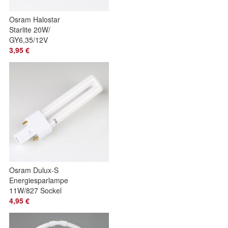
Osram Halostar
Starlite 20W/
GY6,35/12V
Halogen
3,95 €
Leuchtmittel 64427
s
Osram Dulux-S
Energiesparlampe
11W/827 Sockel
G23 Länge 237mm
4,95 €
warmweiß