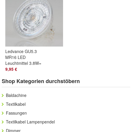
Ledvance GU5.3
MR16 LED
Leuchtmittel 3.8W=
(35W) 12V 3000K
9,95 €
350lm 36° Reflektor-
Shop Kategorien durchstöbern
Lampe
Baldachine
Textilkabel
Fassungen
Textilkabel Lampenpendel
Dimmer