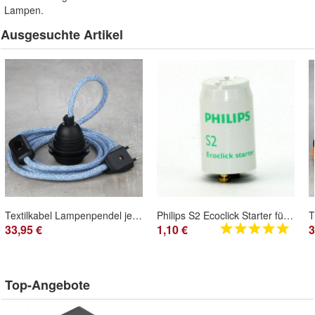
Lampen.
Ausgesuchte Artikel
Textilkabel Lampenpendel jeans blau mit E27 Kunststoff Lampenfassung Schnurschalte
Philips S2 Ecoclick Starter für Leuchtstofflampen 4-22W 220-240V mit Tandembetrieb
33,95 €
1,10 €
3
Top-Angebote