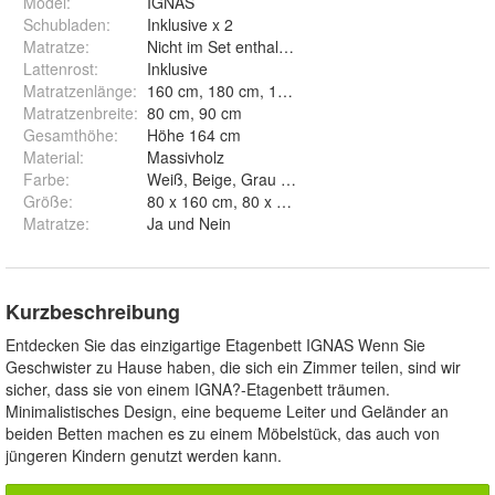
Model
:
IGNAS
Schubladen
:
Inklusive x 2
Matratze
:
Nicht im Set enthalten
Lattenrost
:
Inklusive
Matratzenlänge
:
160 cm, 180 cm, 190 cm, 200 cm
Matratzenbreite
:
80 cm, 90 cm
Gesamthöhe
:
Höhe 164 cm
Material
:
Massivholz
Farbe
:
Weiß, Beige, Grau und Graphit
Größe
:
Matratze
:
Ja und Nein
Kurzbeschreibung
Entdecken Sie das einzigartige Etagenbett IGNAS Wenn Sie
Geschwister zu Hause haben, die sich ein Zimmer teilen, sind wir
sicher, dass sie von einem IGNA?-Etagenbett träumen.
Minimalistisches Design, eine bequeme Leiter und Geländer an
beiden Betten machen es zu einem Möbelstück, das auch von
jüngeren Kindern genutzt werden kann.