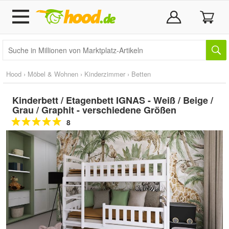
Hood
›
Möbel & Wohnen
›
Kinderzimmer
›
Betten
Kinderbett / Etagenbett IGNAS - Weiß / Beige /
Grau / Graphit - verschiedene Größen
8