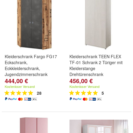
Kleiderschrank Fargo FG17
Kleiderschrank TEEN FLEX
Eckschrank,
TF-01 Schrank 2 Türiger mit
Eckkleiderschrank,
Kleiderstange
Jugendzimmerschrank
Drehtürenschrank
444,00 €
456,00 €
Gutschein-Aktion bis Sonntag!
!Mit Code "Fargo-3" erhalten
Kostenloser Versand
Kostenloser Versand
Sie 3% Rabatt
28
5