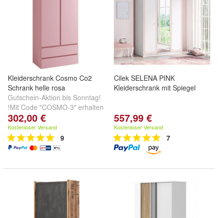
Kleiderschrank Cosmo Co2
Cilek SELENA PINK
Schrank helle rosa
Kleiderschrank mit Spiegel
Gutschein-Aktion bis Sonntag!
!Mit Code "COSMO-3" erhalten
302,00 €
557,99 €
Sie 3% Rabatt
Kostenloser Versand
Kostenloser Versand
9
7