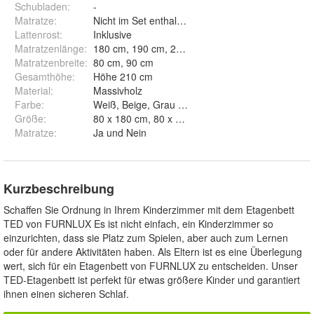
Schubladen
:
-
Matratze
:
Nicht im Set enthalten
Lattenrost
:
Inklusive
Matratzenlänge
:
180 cm, 190 cm, 200 cm
Matratzenbreite
:
80 cm, 90 cm
Gesamthöhe
:
Höhe 210 cm
Material
:
Massivholz
Farbe
:
Weiß, Beige, Grau und Graphit
Größe
:
80 x 180 cm, 80 x 200 
Matratze
:
Ja und Nein
Kurzbeschreibung
Schaffen Sie Ordnung in Ihrem Kinderzimmer mit dem Etagenbett
TED von FURNLUX Es ist nicht einfach, ein Kinderzimmer so
einzurichten, dass sie Platz zum Spielen, aber auch zum Lernen
oder für andere Aktivitäten haben. Als Eltern ist es eine Überlegung
wert, sich für ein Etagenbett von FURNLUX zu entscheiden. Unser
TED-Etagenbett ist perfekt für etwas größere Kinder und garantiert
ihnen einen sicheren Schlaf.