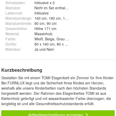
Schubladen
:
Inklusive x 2
Matratze
:
Nicht im Set enthalten
Lattenrost
:
Inklusive
Matratzenlänge
:
160 cm, 180 cm, 190 cm, 200 cm
Matratzenbreite
:
80 cm, 90 cm
Gesamthöhe
:
Höhe 171 cm
Material
:
Massivholz
Farbe
:
Weiß, Beige, Grau und Graphit
Größe
:
Matratze
:
Ja und Nein
Kurzbeschreibung
Gestalten Sie mit einem TOMI Etagenbett ein Zimmer für Ihre Kinder
Bei FURNLUX liegt uns die Sicherheit Ihres Kindes am Herzen,
weshalb alle unsere Kinderbetten nach den höchsten Standards
hergestellt werden. Der Rahmen des Etagenbettes TOMI ist aus
Kiefernholz gefertigt und mit wasserbasierter Farbe überzogen, die
langlebig ist und alle Gesundheitsschutzstandards erfüllt.
Artikelbeschreibung anzeigen