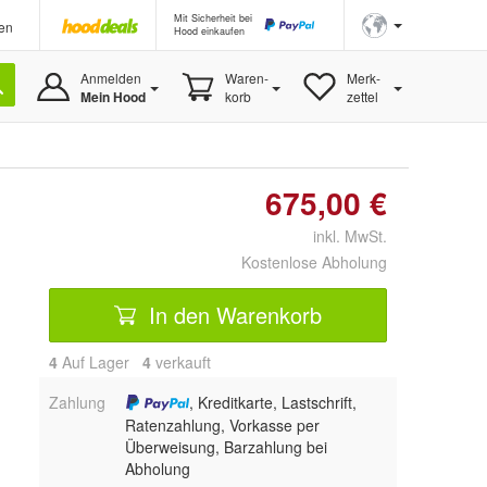
Mit Sicherheit bei
en
Hood einkaufen
Anmelden
Waren-
Merk-
Mein Hood
korb
zettel
675,00 €
inkl. MwSt.
Kostenlose Abholung
In den Warenkorb
4
Auf Lager
4
 verkauft
Zahlung
, Kreditkarte, Lastschrift,
Ratenzahlung, Vorkasse per
Überweisung, Barzahlung bei
Abholung