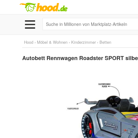
Hood
›
Möbel & Wohnen
›
Kinderzimmer
›
Betten
Autobett Rennwagen Roadster SPORT silber m