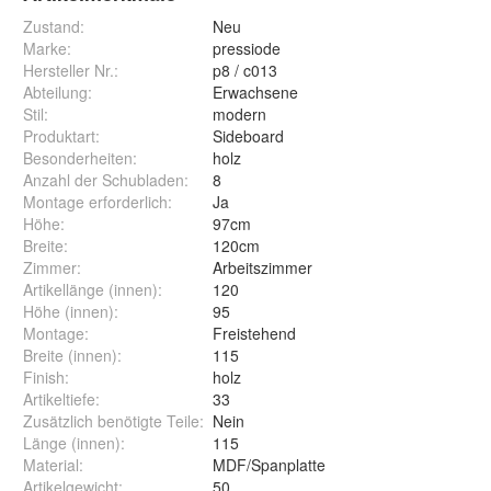
Zustand:
Neu
Marke:
pressiode
Hersteller Nr.:
p8 / c013
Abteilung
:
Erwachsene
Stil
:
modern
Produktart
:
Sideboard
Besonderheiten
:
holz
Anzahl der Schubladen
:
8
Montage erforderlich
:
Ja
Höhe
:
97cm
Breite
:
120cm
Zimmer
:
Arbeitszimmer
Artikellänge (innen)
:
120
Höhe (innen)
:
95
Montage
:
Freistehend
Breite (innen)
:
115
Finish
:
holz
Artikeltiefe
:
33
Zusätzlich benötigte Teile
:
Nein
Länge (innen)
:
115
Material
:
MDF/Spanplatte
Artikelgewicht
:
50