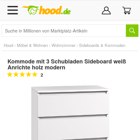
Hood
›
Möbel & Wohnen
›
Wohnzimmer
›
Sideboards & Kommoden
Kommode mit 3 Schubladen Sideboard weiß
Anrichte holz modern
2