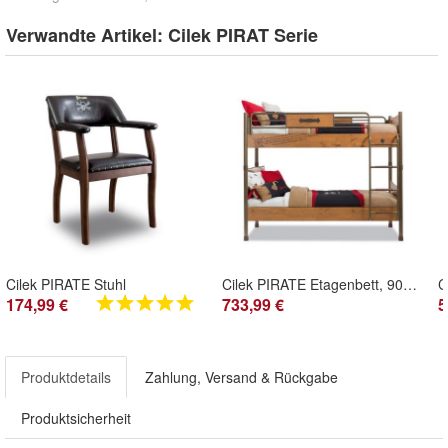
Verwandte Artikel:
Cilek PIRAT Serie
Cilek PIRATE Stuhl
Cilek PIRATE Etagenbett, 90x200 cm
174,99 €
733,99 €
5
Produktdetails
Zahlung, Versand & Rückgabe
Produktsicherheit