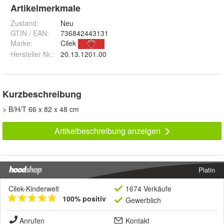
Artikelmerkmale
Zustand:
Neu
GTIN / EAN:
736842443131
Marke:
Cilek
Hersteller Nr.:
20.13.1201.00
Kurzbeschreibung
> B/H/T 66 x 82 x 48 cm
Artikelbeschreibung anzeigen
Platin
Cilek-Kinderwelt
1674 Verkäufe
100% positiv
Gewerblich
Anrufen
Kontakt