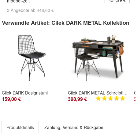
454,99 €
moebel-zeit
3 Angebote ab 446,60 €
Verwandte Artikel:
Cilek DARK METAL Kollektion
Cilek DARK Designstuhl
Cilek DARK METAL Schreibtisch klein
159,00 €
398,99 €
3
Produktdetails
Zahlung, Versand & Rückgabe