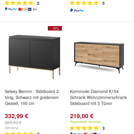
2
5
- 10%
Selsey Bemmi - Sideboard 2-
Kommode Diamond K154
türig, Schwarz mit goldenem
Schrank Wohnzimmerschrank
Gestell, 100 cm
Sideboard mit 3 Türen
332,99 €
219,00 €
Kostenloser Versand
369,99 €
Abholung
3