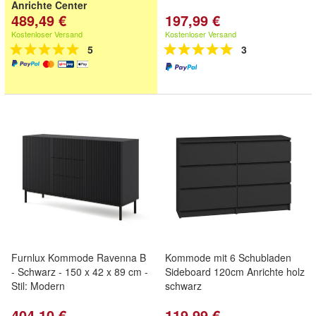
Anrichte Center
489,49 €
197,99 €
Kostenloser Versand
Kostenloser Versand
5
3
Furnlux Kommode Ravenna B
Kommode mit 6 Schubladen
- Schwarz - 150 x 42 x 89 cm -
Sideboard 120cm Anrichte holz
Stil: Modern
schwarz
404,10 €
119,99 €