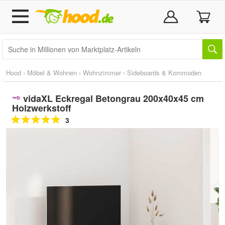
Hood
›
Möbel & Wohnen
›
Wohnzimmer
›
Sideboards & Kommoden
vidaXL Eckregal Betongrau 200x40x45 cm
Holzwerkstoff
3