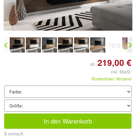
Doppelt antippen zum
vergrößern
219,00 €
ab
inkl. MwSt.
Kostenloser Versand
In den Warenkorb
3
 verkauft