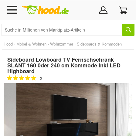
Hood
›
Möbel & Wohnen
›
Wohnzimmer
›
Sideboards & Kommoden
Sideboard Lowboard TV Fernsehschrank
SLANT 160 0der 240 cm Kommode inkl LED
Highboard
2