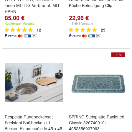
innen MITTIG Verbrannt. MIT
Küche Befestigung Clip
HAHN
85,00 €
22,96 €
Kostenloser Versand
+ 3,99 € Versand
12
25
- 12%
Respekta Rundbeckenset
SPRING Steinplatte Raclette8
Edelstahl Spülbecken / 1
Classic 3267400101
Becken Einbauspüle in 45 x 45
4052356007093