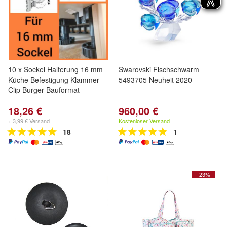
10 x Sockel Halterung 16 mm
Swarovski Fischschwarm
Küche Befestigung Klammer
5493705 Neuheit 2020
Clip Burger Bauformat
18,26 €
960,00 €
+ 3,99 € Versand
Kostenloser Versand
18
1
- 23%