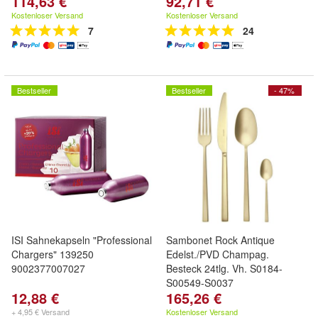
114,63 €
92,71 €
Kostenloser Versand
Kostenloser Versand
7
24
Bestseller
Bestseller
- 47%
ISI Sahnekapseln "Professional
Sambonet Rock Antique
Chargers" 139250
Edelst./PVD Champag.
9002377007027
Besteck 24tlg. Vh. S0184-
S00549-S0037
12,88 €
165,26 €
+ 4,95 € Versand
Kostenloser Versand