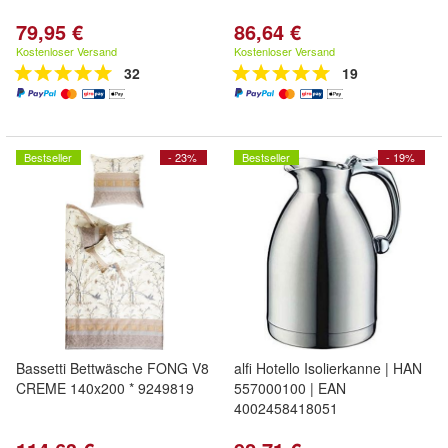
79,95 €
86,64 €
Kostenloser Versand
Kostenloser Versand
32
19
Bestseller
- 23%
Bestseller
- 19%
Bassetti Bettwäsche FONG V8
alfi Hotello Isolierkanne | HAN
CREME 140x200 * 9249819
557000100 | EAN
4002458418051