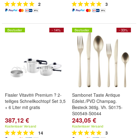
2
3
Bestseller
- 14%
Bestseller
- 33%
Fissler Vitavit® Premium ? 2-
Sambonet Taste Antique
teiliges Schnellkochtopf Set 3,5
Edelst./PVD Champag.
+ 6 Liter mit gratis
Besteck 36tlg. Vh. S0175-
S00549-S0044
387,12 €
243,05 €
Kostenloser Versand
Kostenloser Versand
14
3