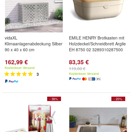
vidaXL
EMILE HENRY Brotkasten mit
Klimaanlagenabdeckung Silber
Holzdeckel/Schneidbrett Argile
90 x 40 x 60 cm
EH 8750 02 3289310287500
162,99 €
83,35 €
Kostenloser Versand
119,00 €
3
Kostenloser Versand
- 36%
- 20%