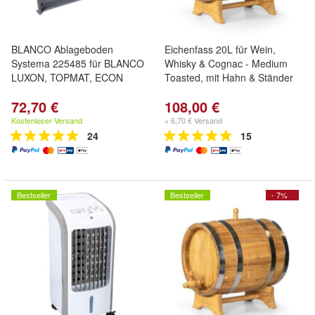
BLANCO Ablageboden
Eichenfass 20L für Wein,
Systema 225485 für BLANCO
Whisky & Cognac - Medium
LUXON, TOPMAT, ECON
Toasted, mit Hahn & Ständer
72,70 €
108,00 €
Kostenloser Versand
+ 6,70 € Versand
24
15
Bestseller
Bestseller
- 7%