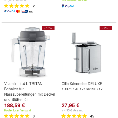
+ 5,90 € Versand
Kostenloser Versand
2
- 10%
- 7%
Vitamix - 1.4 L TRITAN
Cilio Käsereibe DELUXE
Behälter für
190717 4017166190717
Nasszubereitungen mit Deckel
und Stößel für
188,59 €
27,95 €
Kostenloser Versand
+ 4,95 € Versand
3
45