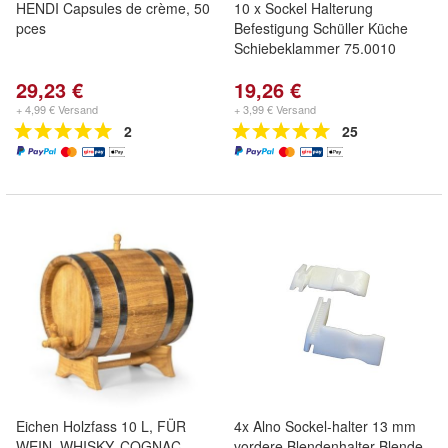
HENDI Capsules de crème, 50
10 x Sockel Halterung
pces
Befestigung Schüller Küche
Schiebeklammer 75.0010
29,23 €
19,26 €
+ 4,99 € Versand
+ 3,99 € Versand
2
25
Eichen Holzfass 10 L, FÜR
4x Alno Sockel-halter 13 mm
WEIN, WHISKY, COGNAC,
vordere Blendenhalter Blende