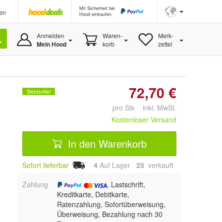
Mit Sicherheit bei
en
Hood einkaufen
Anmelden
Waren-
Merk-
Mein Hood
korb
zettel
72,70 €
Bestseller
pro Stk inkl. MwSt.
Kostenloser Versand
In den Warenkorb
Sofort lieferbar
4
Auf Lager
25
 verkauft
Zahlung
, Lastschrift,
Kreditkarte, Debitkarte,
Ratenzahlung, Sofortüberweisung,
Überweisung, Bezahlung nach 30