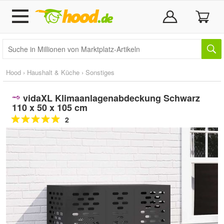
Hood
›
Haushalt & Küche
›
Sonstiges
vidaXL Klimaanlagenabdeckung Schwarz
110 x 50 x 105 cm
2