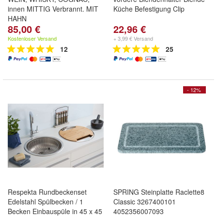
innen MITTIG Verbrannt. MIT
Küche Befestigung Clip
HAHN
85,00 €
22,96 €
Kostenloser Versand
+ 3,99 € Versand
12
25
- 12%
Respekta Rundbeckenset
SPRING Steinplatte Raclette8
Edelstahl Spülbecken / 1
Classic 3267400101
Becken Einbauspüle in 45 x 45
4052356007093