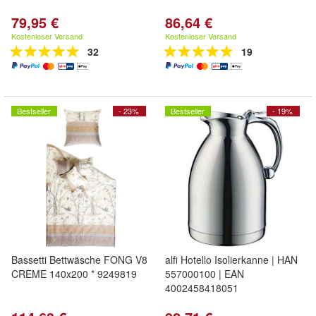
79,95 €
86,64 €
Kostenloser Versand
Kostenloser Versand
32
19
Bestseller
- 23%
Bestseller
- 19%
Bassetti Bettwäsche FONG V8
alfi Hotello Isolierkanne | HAN
CREME 140x200 * 9249819
557000100 | EAN
4002458418051