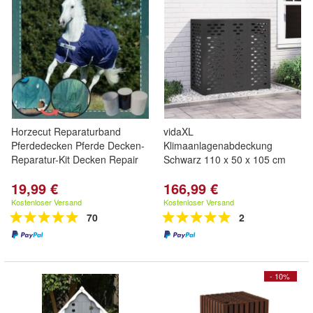
Horzecut Reparaturband
vidaXL
Pferdedecken Pferde Decken-
Klimaanlagenabdeckung
Reparatur-Kit Decken Repair
Schwarz 110 x 50 x 105 cm
19,99 €
166,99 €
Kostenloser Versand
Kostenloser Versand
70
2
- 10%