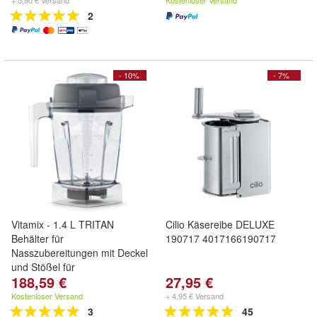
+ 5,90 € Versand
Kostenloser Versand
2
- 10%
- 7%
Vitamix - 1.4 L TRITAN
Cilio Käsereibe DELUXE
Behälter für
190717 4017166190717
Nasszubereitungen mit Deckel
und Stößel für
188,59 €
27,95 €
Kostenloser Versand
+ 4,95 € Versand
3
45