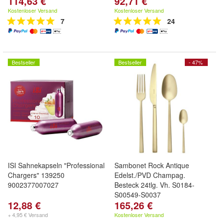
114,63 €
92,71 €
Kostenloser Versand
Kostenloser Versand
7
24
Bestseller
Bestseller
- 47%
ISI Sahnekapseln "Professional
Sambonet Rock Antique
Chargers" 139250
Edelst./PVD Champag.
9002377007027
Besteck 24tlg. Vh. S0184-
S00549-S0037
12,88 €
165,26 €
+ 4,95 € Versand
Kostenloser Versand