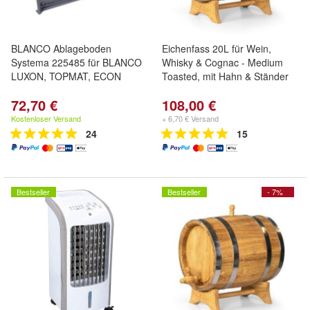
BLANCO Ablageboden
Eichenfass 20L für Wein,
Systema 225485 für BLANCO
Whisky & Cognac - Medium
LUXON, TOPMAT, ECON
Toasted, mit Hahn & Ständer
72,70 €
108,00 €
Kostenloser Versand
+ 6,70 € Versand
24
15
Bestseller
Bestseller
- 7%