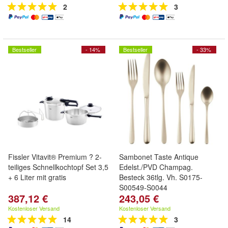
2
3
Bestseller
- 14%
Bestseller
- 33%
Fissler Vitavit® Premium ? 2-
Sambonet Taste Antique
teiliges Schnellkochtopf Set 3,5
Edelst./PVD Champag.
+ 6 Liter mit gratis
Besteck 36tlg. Vh. S0175-
S00549-S0044
387,12 €
243,05 €
Kostenloser Versand
Kostenloser Versand
14
3