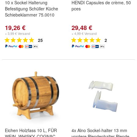
10 x Sockel Halterung
HENDI Capsules de crème, 50
Befestigung Schüller Küche
pces
Schiebeklammer 75.0010
19,26 €
29,48 €
+ 3,99 € Versand
+ 4,99 € Versand
25
2
Eichen Holzfass 10 L, FÜR
4x Alno Sockel-halter 13 mm
WEIN, WHISKY, COGNAC,
vordere Blendenhalter Blende