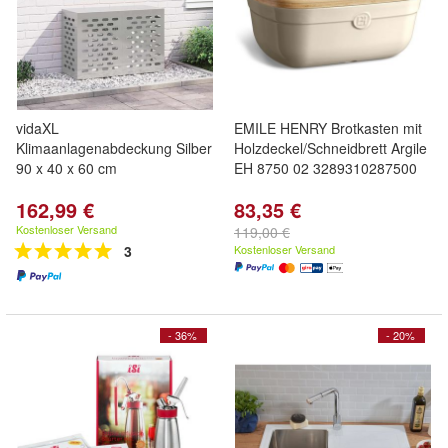
vidaXL
EMILE HENRY Brotkasten mit
Klimaanlagenabdeckung Silber
Holzdeckel/Schneidbrett Argile
90 x 40 x 60 cm
EH 8750 02 3289310287500
162,99 €
83,35 €
Kostenloser Versand
119,00 €
3
Kostenloser Versand
- 36%
- 20%