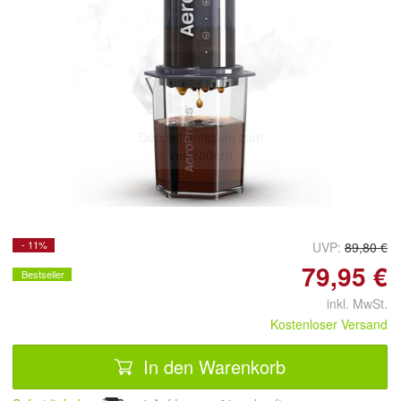
Doppelt antippen zum
vergrößern
- 11%
UVP:
89,80 €
79,95 €
Bestseller
inkl. MwSt.
Kostenloser Versand
In den Warenkorb