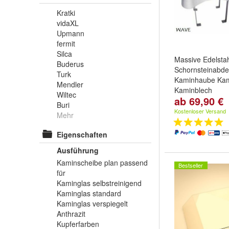
Kratki
vidaXL
Upmann
fermit
Silca
Massive Edelsta
Buderus
Schornsteinabd
Turk
Kaminhaube Ka
Mendler
Kaminblech
Wiltec
ab 69,90 €
Größe:
70cm x 
Buri
50cm
,
60cm x 6
Kostenloser Versand
Mehr
weitere ...
Eigenschaften
Ausführung
Kaminscheibe plan passend
Bestseller
für
Kaminglas selbstreinigend
Kaminglas standard
Kaminglas verspiegelt
Anthrazit
Kupferfarben