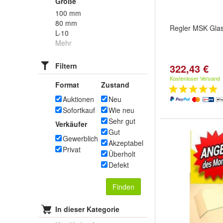
Größe
100 mm
80 mm
Regler MSK Gla
L-10
Mehr
Filtern
322,43 €
Kostenloser Versand
Format
Zustand
Auktionen
Neu
Sofortkauf
Wie neu
Sehr gut
Verkäufer
Gut
Gewerblich
Akzeptabel
Privat
Überholt
Defekt
Finden
In dieser Kategorie