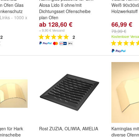
in Ofen Glas
Alosa Lido II ohne/mit
Weiß 90x30x
nkenschutz
Dichtungsset Ofenscheibe
Holzwerkstoff
Links - 1000 x
plan Ofen
ab 128,60 €
66,99 €
ad Rechts -
Kaminscheibe plan für Ofen:
und
+
GKT Alosa Lido II ohne
+ 9,90 € Versand
79,99 €
Dichtungsset
und
GKT Alosa
2
2
Kostenloser Vers
Lido II mit Dichtungsset
en für Hark
Rost ZUZIA, OLIWIA, AMELIA
Kaminglas mit
minscheibe
diverse Ofenm