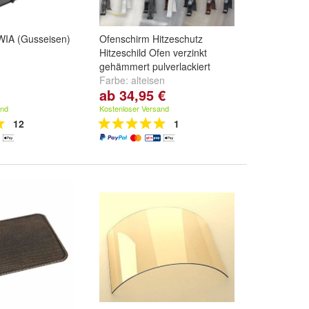
WIA (Gusseisen)
Ofenschirm Hitzeschutz
Hitzeschild Ofen verzinkt
gehämmert pulverlackiert
Farbe:
alteisen
ab 34,95 €
(schwarz/silber)
,
altmessing
(gold/braun)
,
kupfer/schwarz
and
Kostenloser Versand
gewischt
und
weitere ...
12
1