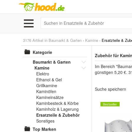
3176 Artikel in
Baumarkt & Garten
›
Kamine
›
Ersatzteile & Zub
Kategorie
Zubehör für Kamin
Baumarkt & Garten
Im Bereich "Baumark
Kamine
günstigen 5,20 €. 3
Elektro
Ethanol & Gel
Grillkamine
Suche speichern
Kaminöfen
Kamineinsätze
Kaminbesteck & Körbe
Bestseller
Kaminholz & Lagerung
Ersatzteile & Zubehör
Sonstiges
Top Marken