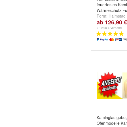
feuerfestes Kam
Wärmeschutz Fu
Form:
Halmstad 
ab 126,90 €
500 mm
,
Halmst
1000 x 500 mm
+ 19,90 € Versand
Kaminglas gebog
Ofenmodelle Ka