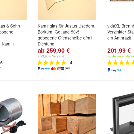
aas & Sohn
Kaminglas für Justus Usedom,
vidaXL Brennh
bogene
Borkum, Gotland 50-5
Verzinkter St
gebogene Ofenscheibe o/mit
cm Anthrazit
e Kamin
Dichtung
ab 259,90 €
201,99 €
lt gebogen
Kaminglas doppelt gebogen
ornholm
für:
Justus Usedom II ohne
+ 29,90 € Versand
Kostenloser Vers
olm 164.17 B
Dichtungsset
,
Justus Usedom
6
4
II mit Dichtset 10x2mm 3
Meter
und
+