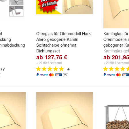
hl
Ofenglas für Ofenmodell Hark
Kaminglas fü
eckung
Alero-gebogene Kamin
Ofenmodelle m
minabdeckung
Sichtscheibe ohne/mit
gebogener Ka
Dichtungsset
Kaminglas ge
ab 127,75 €
ab 201,95
90cm
,
50cm x
Kaminglas gebogen für ::
Hark
Wamsler:
Arn
0cm
und
Alero
und
Hark Alero
KF 198
,
KF 1
+ 29,90 € Versand
+ 29,90 € Versand
inkl.Dichtset 10x2mm 3 Meter
77
4