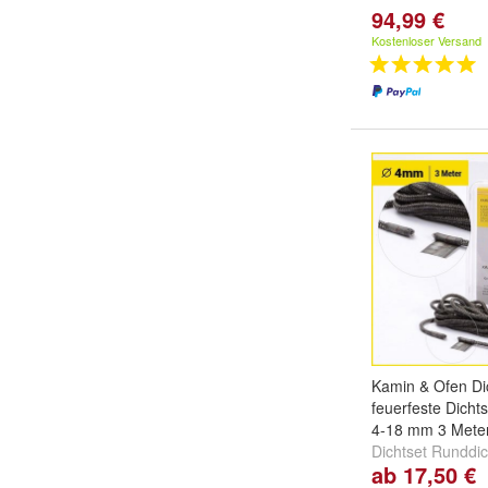
94,99 €
Kostenloser Versand
Kamin & Ofen Di
feuerfeste Dicht
4-18 mm 3 Meter
Dichtset Runddic
ab 17,50 €
Ofen:
Ø 4 mm, L