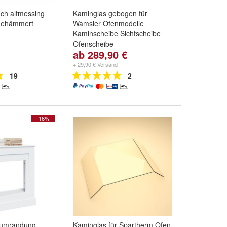
ch altmessing
Kaminglas gebogen für
gehämmert
Wamsler Ofenmodelle
Kaminscheibe Sichtscheibe
Ofenscheibe
ab 289,90 €
Kaminglas gebogen für Ofen ::
Wamsler Alvaro
,
Wamsler Arte
,
+ 29,90 € Versand
Wamsler Athos
und
weitere ...
19
2
- 16%
numrandung
Kaminglas für Spartherm Ofen