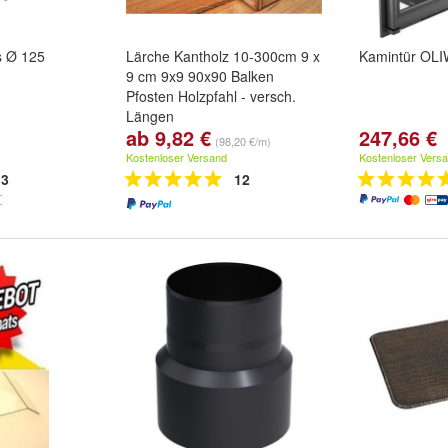
s Ø 125
Lärche Kantholz 10-300cm 9 x
Kamintür OLI
9 cm 9x9 90x90 Balken
Pfosten Holzpfahl - versch.
Längen
ab 9,82 €
247,66 €
Länge:
40cm
,
60cm
,
80cm
(98,20 €/m)
und
weitere ...
Kostenloser Versand
Kostenloser Vers
3
12