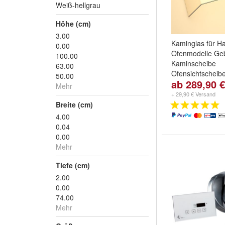
Weiß-hellgrau
Höhe (cm)
3.00
Kaminglas für H
0.00
Ofenmodelle Ge
100.00
Kaminscheibe
63.00
Ofensichtscheib
50.00
ab 289,90 €
Kaminglas doppe
Mehr
für:
Bornholm
,
B
+ 29,90 € Versand
164.17 A
,
Bornh
Breite (cm)
und
weitere ...
4.00
0.04
0.00
Mehr
Tiefe (cm)
2.00
0.00
74.00
Mehr