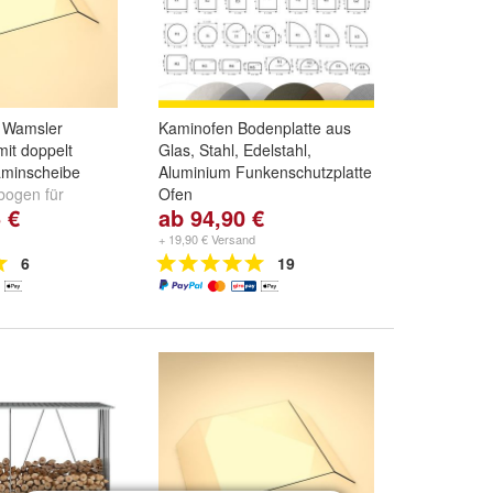
r Wamsler
Kaminofen Bodenplatte aus
it doppelt
Glas, Stahl, Edelstahl,
minscheibe
Aluminium Funkenschutzplatte
bogen für
Ofen
 €
ab 94,90 €
e KF 108
,
Arne
Form:
A1 - 1.200 x 1.000 mm
,
98
und
weitere ...
A2 - 1.100 x 1.000 mm
,
A3 -
+ 19,90 € Versand
1.000 x 1.000 mm
und
weitere
6
19
...