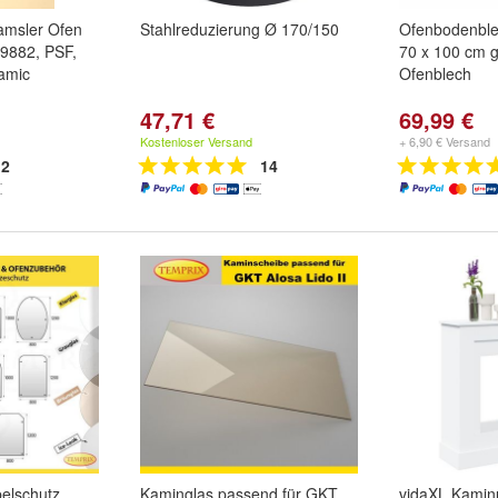
amsler Ofen
Stahlreduzierung Ø 170/150
Ofenbodenble
9882, PSF,
70 x 100 cm 
amic
Ofenblech
47,71 €
69,99 €
lt gebogen
rden
,
Wamsler
Kostenloser Versand
+ 6,90 € Versand
ngsset
2
14
Wamsler
e ...
elschutz
Kaminglas passend für GKT
vidaXL Kami