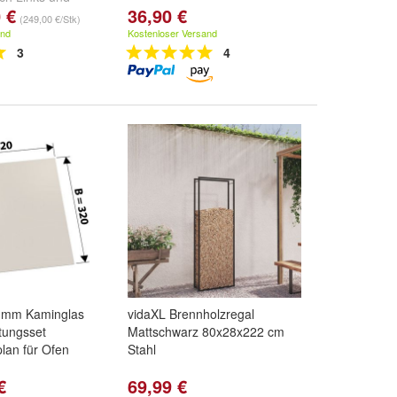
 €
36,90 €
(249,00 €/Stk)
and
Kostenloser Versand
3
4
4 mm Kaminglas
vidaXL Brennholzregal
tungsset
Mattschwarz 80x28x222 cm
lan für Ofen
Stahl
€
69,99 €
 plan 4mm dick: