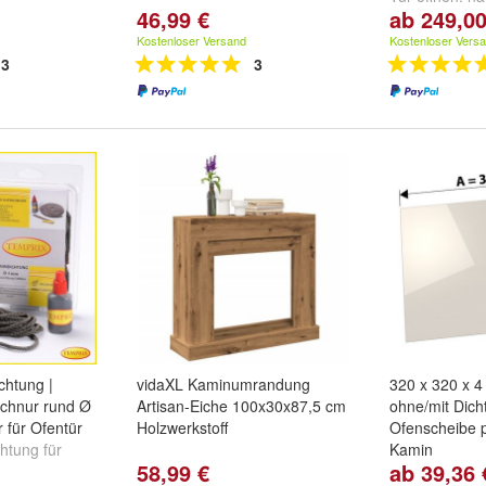
46,99 €
ab 249,00
nach Rechts
Kostenloser Versand
Kostenloser Vers
3
3
chtung |
vidaXL Kaminumrandung
320 x 320 x 
schnur rund Ø
Artisan-Eiche 100x30x87,5 cm
ohne/mit Dich
 für Ofentür
Holzwerkstoff
Ofenscheibe p
htung für
Kamin
58,99 €
ab 39,36 
änge 3 m
,
Ø
Kaminscheibe