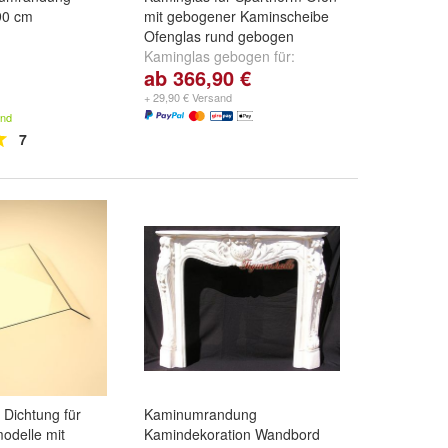
90 cm
mit gebogener Kaminscheibe
Ofenglas rund gebogen
Kaminglas gebogen für:
ab 366,90 €
Spartherm Prismo 550 x 510
,
Spartherm Prismo 650 x 450
+ 29,90 € Versand
und
+
and
7
 Dichtung für
Kaminumrandung
odelle mit
Kamindekoration Wandbord