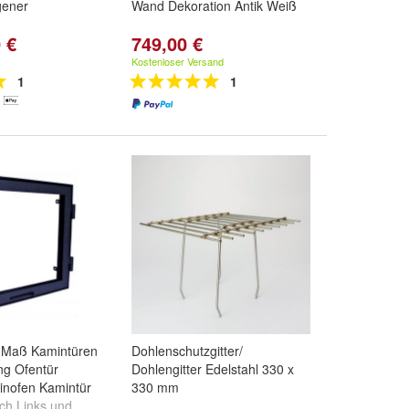
gener
Wand Dekoration Antik Weiß
 €
749,00 €
bogen +
pejsen - Ultra-
Kostenloser Versand
ichtset 10x2mm 3
1
1
h Maß Kamintüren
Dohlenschutzgitter/
ng Ofentür
Dohlengitter Edelstahl 330 x
inofen Kamintür
330 mm
ch Links
und