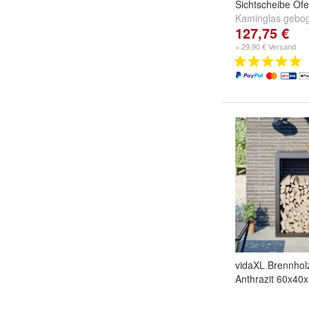
Sichtscheibe Of
Kaminglas gebog
127,75 €
Alero
,
Hark Ave
und
weitere ...
+ 29,90 € Versand
vidaXL Brennhol
Anthrazit 60x40