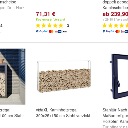
enscheibe
doppelt gebo
en für ::
Hark
Kaminscheibe
71,31 €
ab 239,90
nso
,
Hark Atos
Kaminglas ge
Dichtset:
Jyde
Kostenloser Versand
+ 29,90 € Versand
Line 1 inkl.D
4
3
M
und
+
zregal
vidaXL Kaminholzregal
Stahltür Nac
x100 cm Stahl
300x25x150 cm Stahl verzinkt
Maßanfertigu
Holzofen Kam
Tür öffnen:
na