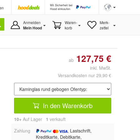
Mit Sicherheit bei
en
Hood einkaufen
Anmelden
Waren-
Merk-
Mein Hood
korb
zettel
127,75 €
ab
inkl. MwSt.
Versandkosten nur 29,90 €
In den Warenkorb
10+
Auf Lager
1
 verkauft
Zahlung
, Lastschrift,
Kreditkarte, Debitkarte,