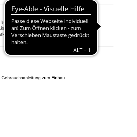
lsius
gebogen Ofentyp
:
.kaminglas.eu/
ark 17 inkl.Dichtset 10x2x4mm 3 m Flachdichtung, Hark 29, Hark 29 in