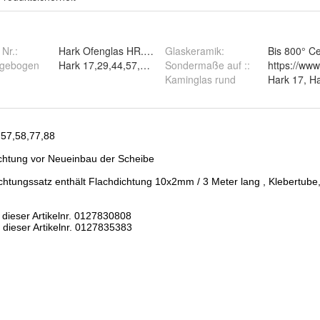
 Nr.:
Hark Ofenglas HR.9121.1000
Glaskeramik
:
Bis 800° Ce
 gebogen
Hark 17,29,44,57,58,77,88
Sondermaße auf :
:
https://www
Kaminglas rund
Hark 17, H