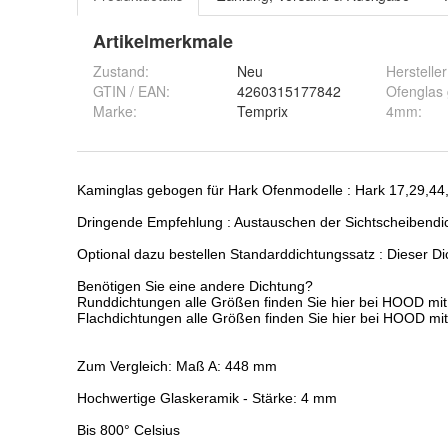
Artikelmerkmale
Zustand:
Neu
Hersteller
GTIN / EAN:
4260315177842
Ofenglas
Marke:
Temprix
4mm
: