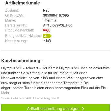
Artikelmerkmale
Zustand:
Neu
GTIN / EAN:
3859894167095
Marke:
Thermia
Hersteller Nr.:
AP15-579V3L.R00
Produktdatenblatt
:
Energieeffizienzklasse:
Nennleistung:
:
7 kW
Kurzbeschreibung
*
Olympus V3L - schwarz - Der Kamin Olympus V3L ist eine dekorative
und funktionale Wärmequelle für Ihr Interieur. Mit einer
Nennwärmeleistung von 7 kW und einem Wirkungsgrad von etwa
80% sorgt er stets für eine angenehme Temperatur. Die
abgerundeten Türen bieten einen hervorragenden Blick auf die Fla
...
Mehr
* maschinell aus der Artikelbeschreibung erstellt
Artikelbeschreibung anzeigen