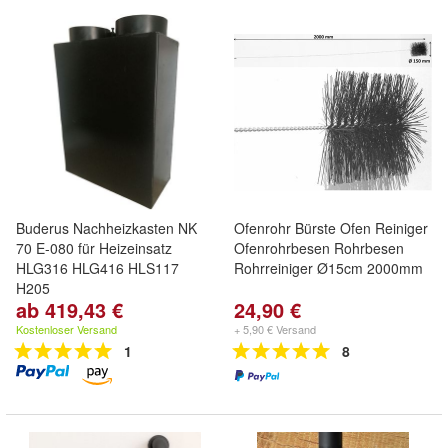
Buderus Nachheizkasten NK
Ofenrohr Bürste Ofen Reiniger
70 E-080 für Heizeinsatz
Ofenrohrbesen Rohrbesen
HLG316 HLG416 HLS117
Rohrreiniger Ø15cm 2000mm
H205
ab 419,43 €
24,90 €
Kostenloser Versand
+ 5,90 € Versand
1
8