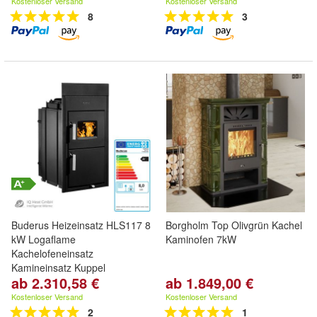
Kostenloser Versand
Kostenloser Versand
8
3
Buderus Heizeinsatz HLS117 8
Borgholm Top Olivgrün Kachel
kW Logaflame
Kaminofen 7kW
Kachelofeneinsatz
Kamineinsatz Kuppel
ab 2.310,58 €
ab 1.849,00 €
Kostenloser Versand
Kostenloser Versand
2
1