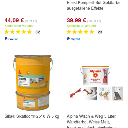
Effekt Komplett-Set Goldfarbe
ausgefallene Effekte
44,09 €
39,99 €
(3,53 €/l)
(10,00 €/l)
Kostenloser Versand
Kostenloser Versand
32
23
Sika® Sikafloor®-2510 W 5 kg
Alpina Wisch & Weg 5 Liter
Wandfarbe, Weiss Matt,
Flecken einfach abwischen