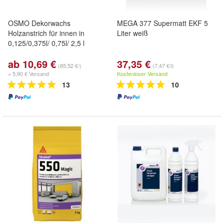
OSMO Dekorwachs
MEGA 377 Supermatt EKF 5
Holzanstrich für innen in
Liter weiß
0,125/0,375l/ 0,75l/ 2,5 l
ab 10,69 €
37,35 €
(85,52 €/)
(7,47 €/l)
+ 5,90 € Versand
Kostenloser Versand
13
10