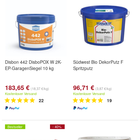
Disbon 442 DisboPOX W 2K-
Südwest Bio DekorPutz F
EP-GaragenSiegel 10 kg
Spritzputz
183,65 €
96,71 €
(18,37 €/kg)
(3,87 €/kg)
Kostenloser Versand
Kostenloser Versand
22
19
Bestseller
- 40%