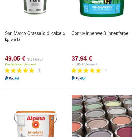
San Marco Grassello di calce 5
Conti® Innenweiß Innenfarbe
kg weiß
49,05 €
37,94 €
(9,81 €/kg)
Kostenloser Versand
+ 5,95 € Versand
1
1