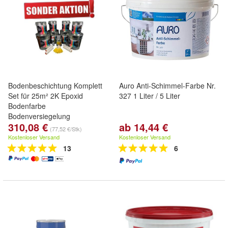
Bodenbeschichtung Komplett
Auro Anti-Schimmel-Farbe Nr.
Set für 25m² 2K Epoxid
327 1 Liter / 5 Liter
Bodenfarbe
Bodenversiegelung
310,08 €
ab 14,44 €
Versiegelung ProfilineS
(77,52 €/Stk)
Betonfarbe Beschichtung
Kostenloser Versand
Kostenloser Versand
Samatec Garagenfarbe
13
6