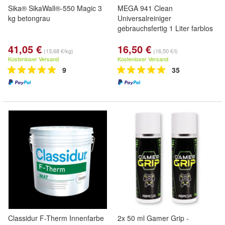
Sika® SikaWall®-550 Magic 3
MEGA 941 Clean
kg betongrau
Universalreiniger
gebrauchsfertig 1 Liter farblos
41,05 €
16,50 €
(13,68 €/kg)
(16,50 €/l)
Kostenloser Versand
Kostenloser Versand
9
35
Classidur F-Therm Innenfarbe
2x 50 ml Gamer Grip -