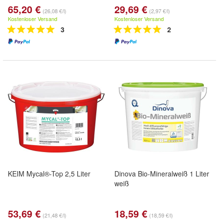
65,20 €
29,69 €
(26,08 €/l)
(2,97 €/l)
Kostenloser Versand
Kostenloser Versand
3
2
KEIM Mycal®-Top 2,5 Liter
Dinova Bio-Mineralweiß 1 Liter
weiß
53,69 €
18,59 €
(21,48 €/l)
(18,59 €/l)