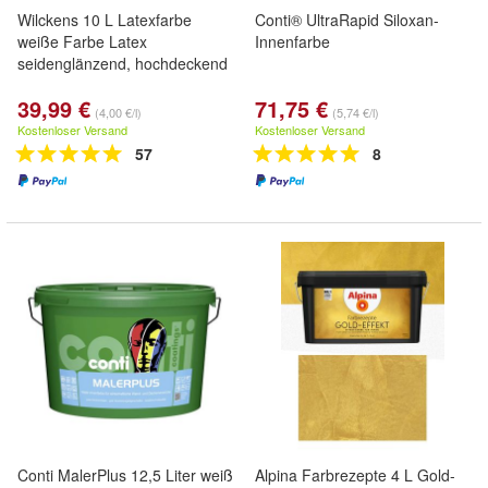
Wilckens 10 L Latexfarbe
Conti® UltraRapid Siloxan-
weiße Farbe Latex
Innenfarbe
seidenglänzend, hochdeckend
39,99 €
71,75 €
(4,00 €/l)
(5,74 €/l)
Kostenloser Versand
Kostenloser Versand
57
8
Conti MalerPlus 12,5 Liter weiß
Alpina Farbrezepte 4 L Gold-