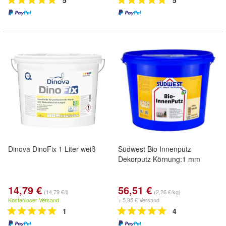
5
5
Dinova DinoFix 1 Liter weiß
Südwest Bio Innenputz
Dekorputz Körnung:1 mm
14,79 €
56,51 €
(14,79 €/l)
(2,26 €/kg)
Kostenloser Versand
+ 5,95 € Versand
1
4