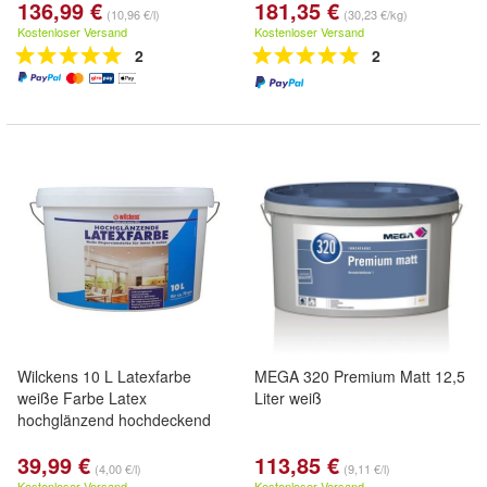
136,99 €
181,35 €
(10,96 €/l)
(30,23 €/kg)
Kostenloser Versand
Kostenloser Versand
2
2
Wilckens 10 L Latexfarbe
MEGA 320 Premium Matt 12,5
weiße Farbe Latex
Liter weiß
hochglänzend hochdeckend
39,99 €
113,85 €
(4,00 €/l)
(9,11 €/l)
Kostenloser Versand
Kostenloser Versand