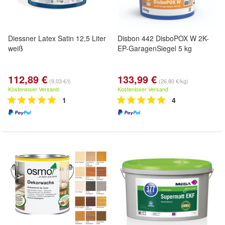
Diessner Latex Satin 12,5 Liter
Disbon 442 DisboPOX W 2K-
weiß
EP-GaragenSiegel 5 kg
112,89 €
133,99 €
(9,03 €/l)
(26,80 €/kg)
Kostenloser Versand
Kostenloser Versand
1
4