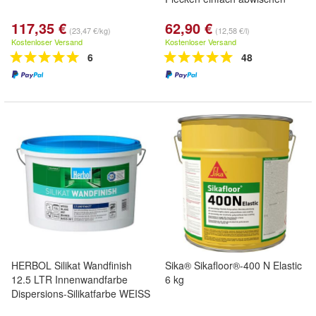
117,35 €
62,90 €
(23,47 €/kg)
(12,58 €/l)
Kostenloser Versand
Kostenloser Versand
6
48
HERBOL Silikat Wandfinish
Sika® Sikafloor®-400 N Elastic
12.5 LTR Innenwandfarbe
6 kg
Dispersions-Silikatfarbe WEISS