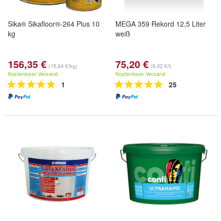
Sika® Sikafloor®-264 Plus 10
MEGA 359 Rekord 12,5 Liter
kg
weiß
156,35 €
75,20 €
(15,64 €/kg)
(6,02 €/l)
Kostenloser Versand
Kostenloser Versand
1
25