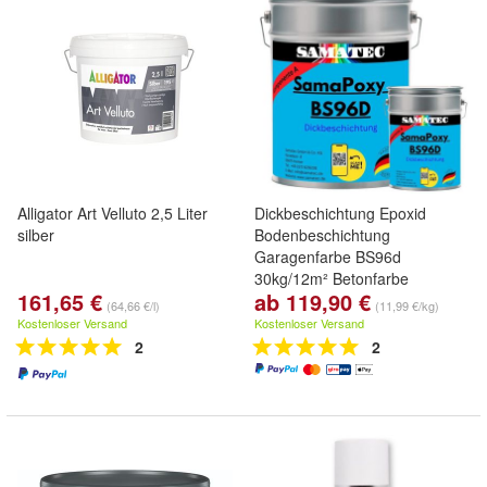
Alligator Art Velluto 2,5 Liter
Dickbeschichtung Epoxid
silber
Bodenbeschichtung
Garagenfarbe BS96d
30kg/12m² Betonfarbe
161,65 €
ab 119,90 €
Fußbodenbelag
(64,66 €/l)
(11,99 €/kg)
Betonbeschichtung
Kostenloser Versand
Kostenloser Versand
Wohnbereich fugenlose Böden
2
2
Beschichtung Epoxy