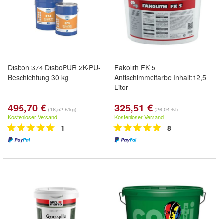
Disbon 374 DisboPUR 2K-PU-
Fakolith FK 5
Beschichtung 30 kg
Antischimmelfarbe Inhalt:12,5
Liter
495,70 €
325,51 €
(16,52 €/kg)
(26,04 €/l)
Kostenloser Versand
Kostenloser Versand
1
8