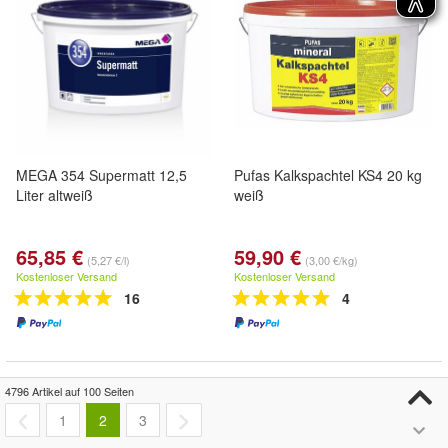
MEGA 354 Supermatt 12,5
Pufas Kalkspachtel KS4 20 kg
Liter altweiß
weiß
65,85 €
59,90 €
(5,27 €/l)
(3,00 €/kg)
Kostenloser Versand
Kostenloser Versand
16
4
4796 Artikel auf 100 Seiten
1
2
3